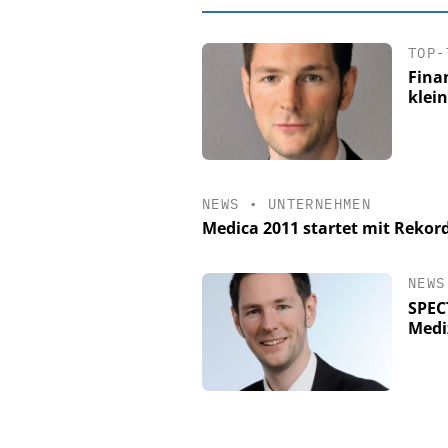
TOP-
Fina
klein
NEWS
•
UNTERNEHMEN
Medica 2011 startet mit Rekor
NEWS
EASY SOFTWAR
SPEC
Digitalisierun
Medi
Personalmanagement: V
Ordnung zur KI-fähige