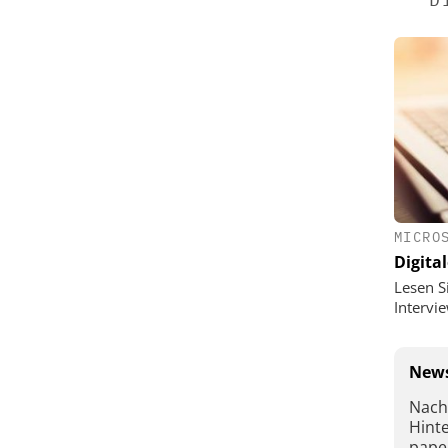
MICRO
Digital
Lesen S
Interv
News
Nach
Hint
pape