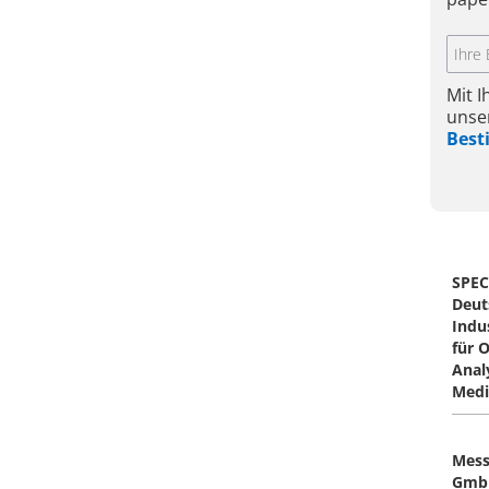
Mit 
unse
Bes
SPEC
Deut
Indu
für 
Anal
Medi
Mess
Gmb