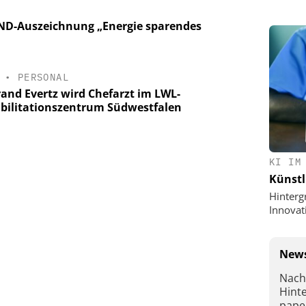
UND-Auszeichnung „Energie sparendes
•
PERSONAL
rand Evertz wird Chefarzt im LWL-
bilitationszentrum Südwestfalen
KI IM
Künstl
Hinterg
Innovat
News
Nach
Hint
pape