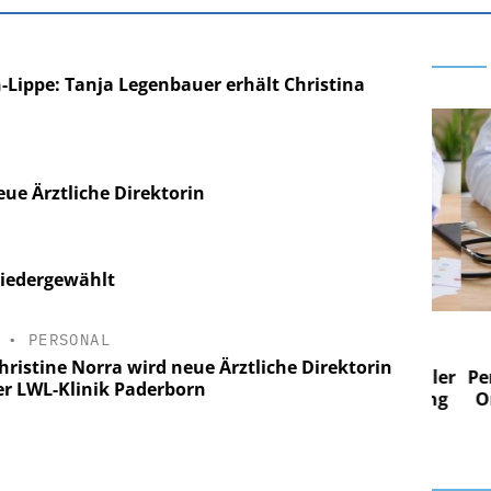
Lippe: Tanja Legenbauer erhält Christina
ue Ärztliche Direktorin
iedergewählt
 AG
EASY SOFTWARE AG
•
PERSONAL
 im
Digitalisierung im
hristine Norra wird neue Ärztliche Direktorin
n digitaler
Personalmanagement: Von digitaler
Perso
er LWL-Klinik Paderborn
 Steuerung
Ordnung zur KI-fähigen Steuerung
Ordn