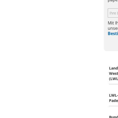
Mit 
unse
Bes
Land
West
(LWL
LWL-
Pade
Bund