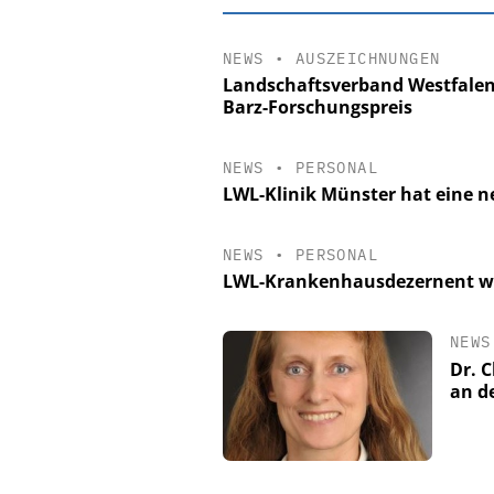
NEWS
•
AUSZEICHNUNGEN
Landschaftsverband Westfalen-
Barz-Forschungspreis
NEWS
•
PERSONAL
LWL-Klinik Münster hat eine ne
NEWS
•
PERSONAL
LWL-Krankenhausdezernent w
EASY SOFTWARE
NEWS
Digitalisierung
Dr. C
Personalmanagement: Vo
an d
Ordnung zur KI-fähigen