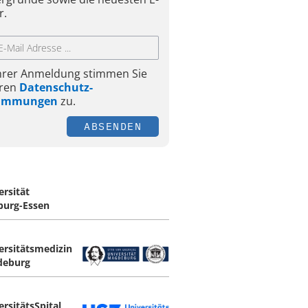
r.
Ihrer Anmeldung stimmen Sie
ren
Datenschutz-
timmungen
zu.
ABSENDEN
ersität
burg-Essen
ersitätsmedizin
deburg
ersitätsSpital