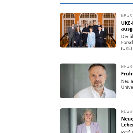
NEWS
UKE-
ausg
Der ä
Forsc
(UKE)
NEWS
Früh
Neu a
Unive
EASY SOFTWARE
Digitalisierung
Personalmanagement: Vo
Ordnung zur KI-fähige
NEWS
Neue
Lebe
Prof.