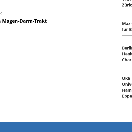
Züri
K
 im Magen-Darm-Trakt
Max-
für 
Berli
Heal
Char
UKE
Univ
Ham
Eppe