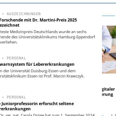
•
AUSZEICHNUNGEN
Forschende mit Dr. Martini-Preis 2025
ezeichnet
lteste Medizinpreis Deutschlands wurde an sechs
hende des Universitätsklinikums Hamburg-Eppendorf
 verliehen.
•
PERSONAL
warnsystem für Lebererkrankungen
n der Universität Duisburg-Essen und dem
rsitätsklinikum Essen ist Prof. Marcin Krawczyk.
 AG
EASY SOFTWARE AG
 im
Digitalisierung im
n digitaler
Personalmanagement: Von digitaler
Pers
n Steuerung
Ordnung zur KI-fähigen Steuerung
Ordn
•
PERSONAL
 Juniorprofessorin erforscht seltene
rerkrankungen
 Dr. rer. nat. Carola Dröge hat zum 1. September 2024
L