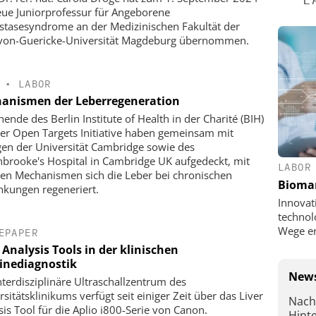
eue Juniorprofessur für Angeborene
stasesyndrome an der Medizinischen Fakultät der
von-Guericke-Universität Magdeburg übernommen.
•
LABOR
anismen der Leberregeneration
hende des Berlin Institute of Health in der Charité (BIH)
er Open Targets Initiative haben gemeinsam mit
gen der Universität Cambridge sowie des
brooke's Hospital in Cambridge UK aufgedeckt, mit
LABOR
en Mechanismen sich die Leber bei chronischen
Bioma
nkungen regeneriert.
Innovat
technol
Wege e
EPAPER
 Analysis Tools in der klinischen
inediagnostik
News
nterdisziplinäre Ultraschallzentrum des
sitätsklinikums verfügt seit einiger Zeit über das Liver
Nach
sis Tool für die Aplio i800-Serie von Canon.
Hint