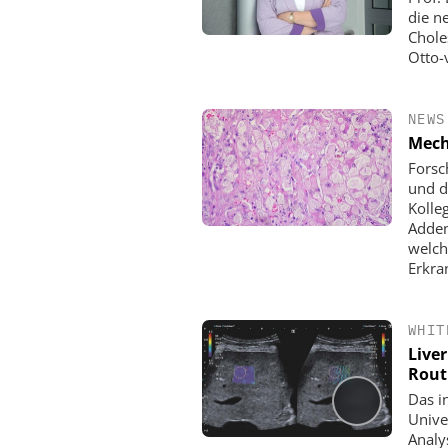
die n
Chole
Otto-
NEWS
Mech
Forsc
und d
Kolle
Adden
welch
Erkra
WHIT
Liver
Rout
Das i
Univer
Analy