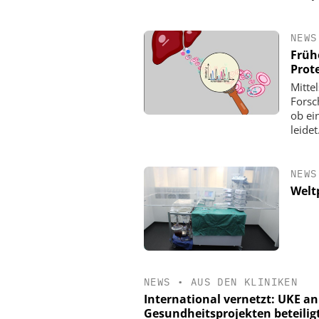
NEWS
Früh
Prot
Mitte
Forsc
ob ei
leidet
NEWS
Welt
NEWS
•
AUS DEN KLINIKEN
International vernetzt: UKE a
Gesundheitsprojekten beteilig