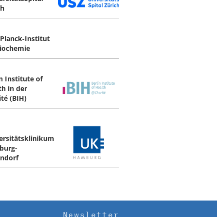
ch
Planck-Institut
Biochemie
n Institute of
th in der
ité (BIH)
ersitätsklinikum
burg-
ndorf
Newsletter