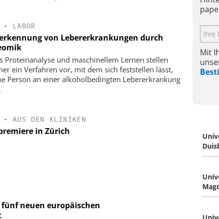
pape
•
LABOR
erkennung von Lebererkrankungen durch
eomik
Mit 
ls Proteinanalyse und maschinellem Lernen stellen
unse
her ein Verfahren vor, mit dem sich feststellen lässt,
Bes
ne Person an einer alkoholbedingten Lebererkrankung
.
•
AUS DEN KLINIKEN
premiere in Zürich
Univ
Duis
Univ
Mag
n fünf neuen europäischen
t
Univ