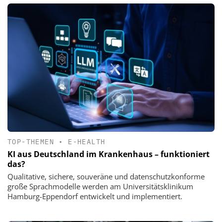
TOP-THEMEN
•
E-HEALTH
KI aus Deutschland im Krankenhaus – funktioniert
das?
Qualitative, sichere, souveräne und datenschutzkonforme
große Sprachmodelle werden am Universitätsklinikum
Hamburg-Eppendorf entwickelt und implementiert.