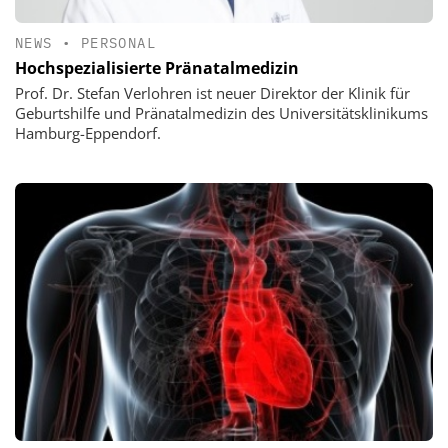
NEWS
•
PERSONAL
Hochspezialisierte Pränatalmedizin
Prof. Dr. Stefan Verlohren ist neuer Direktor der Klinik für
Geburtshilfe und Pränatalmedizin des Universitätsklinikums
Hamburg-Eppendorf.