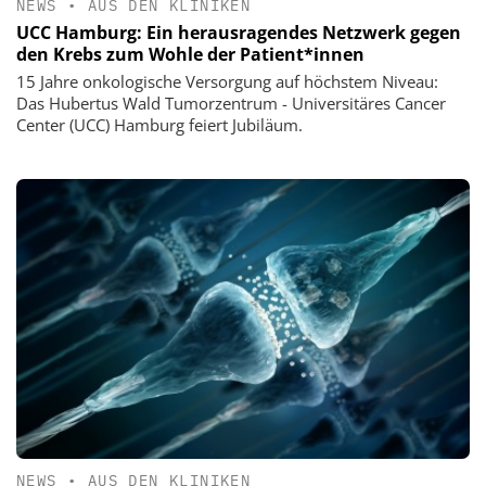
NEWS
•
AUS DEN KLINIKEN
UCC Hamburg: Ein herausragendes Netzwerk gegen
den Krebs zum Wohle der Patient*innen
15 Jahre onkologische Versorgung auf höchstem Niveau:
Das Hubertus Wald Tumorzentrum - Universitäres Cancer
Center (UCC) Hamburg feiert Jubiläum.
NEWS
•
AUS DEN KLINIKEN