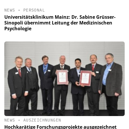
NEWS
•
PERSONAL
Universitätsklinikum Mainz: Dr. Sabine Grüsser-
Sinopoli übernimmt Leitung der Medizinischen
Psychologie
NEWS
•
AUSZEICHNUNGEN
Hochkarätige Forschungsprojekte ausgezeichnet