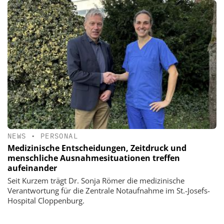
NEWS
•
PERSONAL
Medizinische Entscheidungen, Zeitdruck und
menschliche Ausnahmesituationen treffen
aufeinander
Seit Kurzem trägt Dr. Sonja Römer die medizinische
Verantwortung für die Zentrale Notaufnahme im St.-Josefs-
Hospital Cloppenburg.