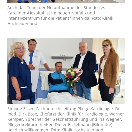
Auch das Team der Notaufnahme des Standortes
Karolinen-Hospital ist im neuen Notfall- und
Intensivzentrum für die Patient*innen da. Foto: Klinik
Hochsauerland
Simone Esser, Fachbereichsleitung Pflege Kardiologie, Dr.
med. Dirk Böse, Chefarzt der Klinik für Kardiologie, Werner
Kemper, Sprecher der Geschäftsführung und Ina Wegner,
Pflegedirektorin heißen Dieter Eickelmann (Bildmitte)
herzlich willkommen. Foto: Klinik Hochsauerland