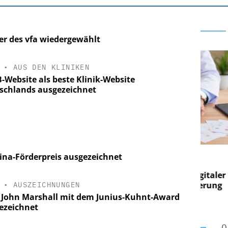
der des vfa wiedergewählt
•
AUS DEN KLINIKEN
-Website als beste Klinik-Website
schlands ausgezeichnet
 AG
EASY SOFTWARE AG
ina-Förderpreis ausgezeichnet
 im
Digitalisierung im
n digitaler
Personalmanagement: Von digitaler
Pers
n Steuerung
Ordnung zur KI-fähigen Steuerung
Ord
•
AUSZEICHNUNGEN
. John Marshall mit dem Junius-Kuhnt-Award
ezeichnet
O