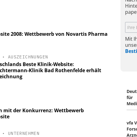
Hint
pape
bsite 2008: Wettbewerb von Novartis Pharma
Mit 
unse
Bes
•
AUSZEICHNUNGEN
schlands Beste Klinik-Website:
chtermann-Klinik Bad Rothenfelde erhält
eichnung
Deut
für
Medi
ich mit der Konkurrenz: Wettbewerb
site
vfa 
Fors
•
UNTERNEHMEN
Arzn