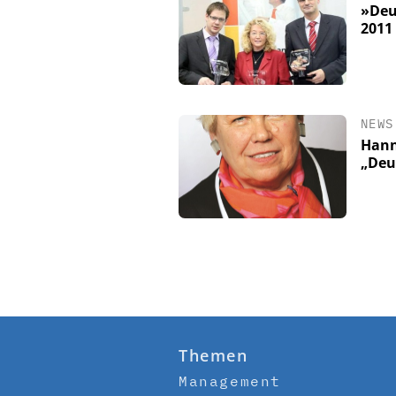
»Deu
2011
NEWS
Hann
„Deu
Themen
Management