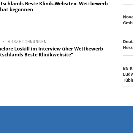
tschlands Beste Klinik-Website«: Wettbewerb
 hat begonnen
Nova
Gmb
Deut
•
AUSZEICHNUNGEN
Herz
elore Loskill im Interview über Wettbewerb
tschlands Beste Klinikwebsite“
BG K
Ludw
Tüb