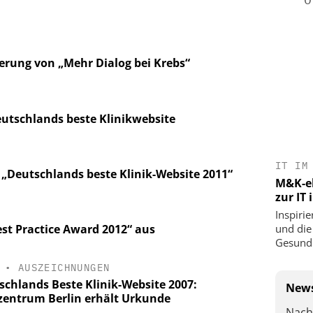
derung von „Mehr Dialog bei Krebs“
utschlands beste Klinikwebsite
IT IM
 „Deutschlands beste Klinik-Website 2011“
M&K-ek
zur IT
Inspirie
und die
est Practice Award 2012“ aus
Gesundh
•
AUSZEICHNUNGEN
schlands Beste Klinik-Website 2007:
News
zentrum Berlin erhält Urkunde
Nach