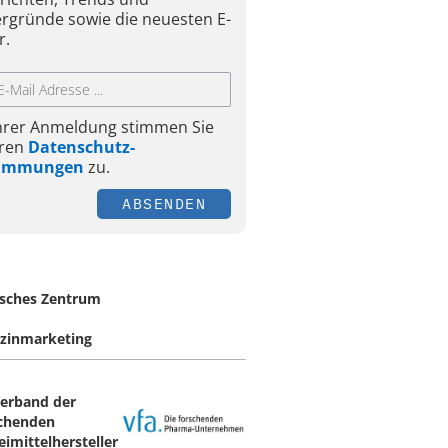
ergründe sowie die neuesten E-
r.
Ihrer Anmeldung stimmen Sie
ren
Datenschutz-
timmungen
zu.
ABSENDEN
sches Zentrum
zinmarketing
Verband der
chenden
eimittelhersteller