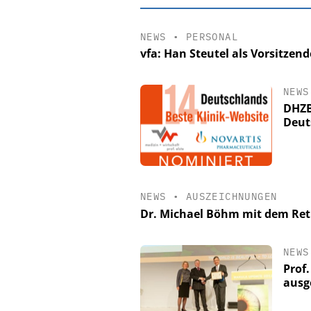
NEWS
•
PERSONAL
vfa: Han Steutel als Vorsitzen
NEWS
DHZB
Deut
NEWS
•
AUSZEICHNUNGEN
EASY SOFTWARE
Dr. Michael Böhm mit dem Ret
Digitalisierung
Personalmanagement: Vo
Ordnung zur KI-fähige
NEWS
Prof
ausg