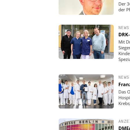
Der 3
der P
NEWS
DRK-
Mit D
Siege
Kinde
Spezi
NEWS
Fran
Das O
Hospi
Krebs
ANZE
DMEA 