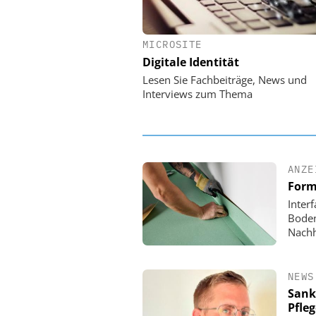
MICROSITE
EASY SOFTWARE
Digitale Identität
Digitalisierung 
Personalmanagement: Vo
Lesen Sie Fachbeiträge, News und
Ordnung zur KI-fähigen
Interviews zum Thema
ANZE
Form
Inter
Boden
Nachh
NEWS
Sank
Pfle