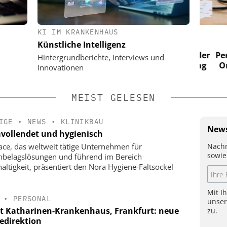
KI IM KRANKENHAUS
 AG
EASY SOFTWARE AG
Künstliche Intelligenz
im
Digitalisierung im
n digitaler
Personalmanagement: Von digitaler
Perso
Hintergrundberichte, Interviews und
 Steuerung
Ordnung zur KI-fähigen Steuerung
Ordn
Innovationen
MEIST GELESEN
IGE
•
NEWS
•
KLINIKBAU
News
vollendet und hygienisch
Nachr
face, das weltweit tätige Unternehmen für
sowie
belagslösungen und führend im Bereich
altigkeit, präsentiert den Nora Hygiene-Faltsockel
Mit I
•
PERSONAL
unse
t Katharinen-Krankenhaus, Frankfurt: neue
zu.
gedirektion