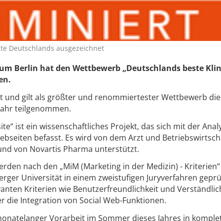
ite Deutschlands ausgezeichnet
um Berlin hat den Wettbewerb „Deutschlands beste Klin
en.
tt und gilt als größter und renommiertester Wettbewerb die
 Jahr teilgenommen.
te“ ist ein wissenschaftliches Projekt, das sich mit der Ana
seiten befasst. Es wird von dem Arzt und Betriebswirtscha
et und von Novartis Pharma unterstützt.
den nach den „MiM (Marketing in der Medizin) - Kriterien“
rger Universität in einem zweistufigen Juryverfahren geprü
anten Kriterien wie Benutzerfreundlichkeit und Verständlich
er die Integration von Social Web-Funktionen.
natelanger Vorarbeit im Sommer dieses Jahres in komple