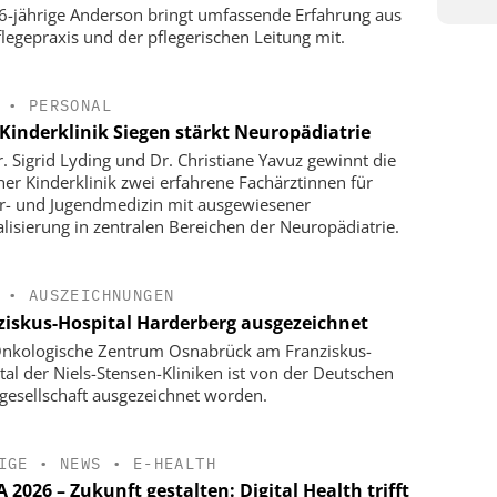
6-jährige Anderson bringt umfassende Erfahrung aus
flegepraxis und der pflegerischen Leitung mit.
•
PERSONAL
Kinderklinik Siegen stärkt Neuropädiatrie
r. Sigrid Lyding und Dr. Christiane Yavuz gewinnt die
ner Kinderklinik zwei erfahrene Fachärztinnen für
r- und Jugendmedizin mit ausgewiesener
alisierung in zentralen Bereichen der Neuropädiatrie.
•
AUSZEICHNUNGEN
ziskus-Hospital Harderberg ausgezeichnet
nkologische Zentrum Osnabrück am Franziskus-
tal der Niels-Stensen-Kliniken ist von der Deutschen
gesellschaft ausgezeichnet worden.
IGE
•
NEWS
•
E-HEALTH
2026 – Zukunft gestalten: Digital Health trifft