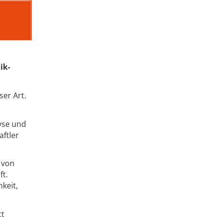
ik-
ser Art.
lyse und
ftler
 von
ft.
keit,
tt