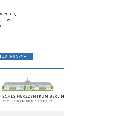
tienten,
, sagt
ßer
TIS PHARMA