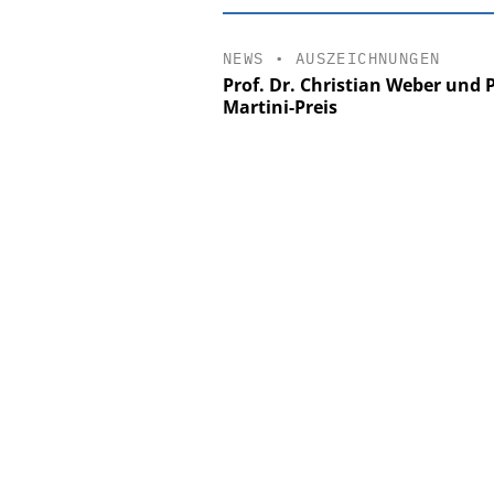
NEWS
•
AUSZEICHNUNGEN
Prof. Dr. Christian Weber und 
Martini-Preis
EASY SOFTWARE
Digitalisierung
Personalmanagement: V
Ordnung zur KI-fähige