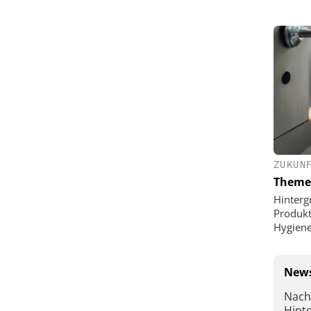
ZUKUN
Theme
Hinterg
Produkt
Hygien
News
Nach
Hint