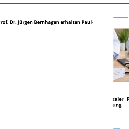
Prof. Dr. Jürgen Bernhagen erhalten Paul-
 AG
EASY SOFTWARE AG
 im
Digitalisierung im
on digitaler
Personalmanagement: Von digitaler
Pers
n Steuerung
Ordnung zur KI-fähigen Steuerung
Ord