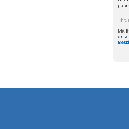
pape
Mit 
unse
Bes