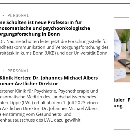
•
PERSONAL
ne Scholten ist neue Professorin für
hosomatische und psychoonkologische
orgungsforschung in Bonn
Dr. Nadine Scholten leitet jetzt die Forschungsstelle für
dheitskommunikation und Versorgungsforschung des
rsitätsklinikums Bonn (UKB) und der Universität Bonn.
•
PERSONAL
Klinik Herten: Dr. Johannes Michael Albers
neuer Ärztlicher Direktor
 AG
EASY SOFTWARE AG
ertener Klinik für Psychiatrie, Psychotherapie und
 im
Digitalisierung im
osomatische Medizin des Landschaftsverbandes
n digitaler
Personalmanagement: Von digitaler
Pers
alen-Lippe (LWL) erhält ab dem 1. Juli 2023 einen
n Steuerung
Ordnung zur KI-fähigen Steuerung
Ordn
 Ärztlichen Direktor: Dr. Johannes Michael Albers
 einstimmig vom Gesundheits- und
enhausausschuss des LWL dazu gewählt.