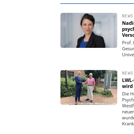
NEWS
Nadi
psyc
Vers
Prof. 
Gesun
Unive
NEWS
LWL-
wird 
EASY SOFTWARE
Die H
Digitalisierung
Psych
Personalmanagement: Vo
Westf
Ordnung zur KI-fähige
neuen
wurde
Krank