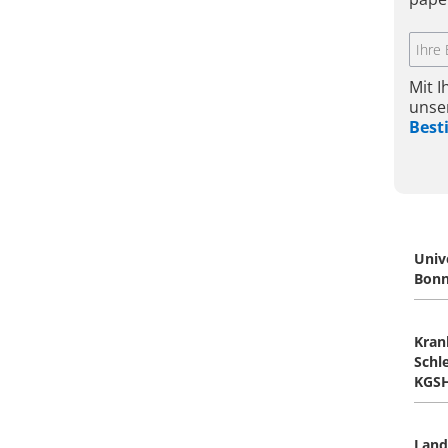
Mit 
unse
Bes
Univ
Bonn
Kran
Schl
KGS
Land