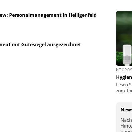
iew: Personalmanagement in Heiligenfeld
neut mit Gütesiegel ausgezeichnet
MICRO
Hygie
Lesen S
zum Th
News
Nach
Hint
pape