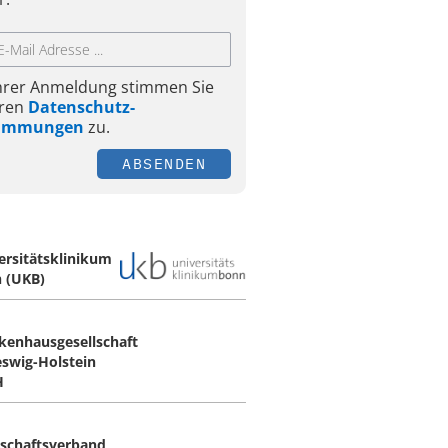
Ihrer Anmeldung stimmen Sie
ren
Datenschutz-
timmungen
zu.
ABSENDEN
ersitätsklinikum
 (UKB)
kenhausgesellschaft
eswig-Holstein
H
schaftsverband