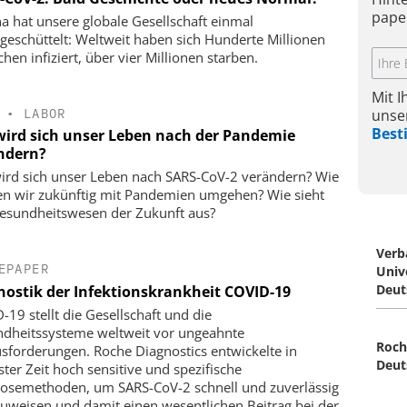
pape
a hat unsere globale Gesellschaft einmal
geschüttelt: Weltweit haben sich Hunderte Millionen
hen infiziert, über vier Millionen starben.
Mit 
unse
•
LABOR
Bes
wird sich unser Leben nach der Pandemie
ndern?
ird sich unser Leben nach SARS-CoV-2 verändern? Wie
n wir zukünftig mit Pandemien umgehen? Wie sieht
esundheitswesen der Zukunft aus?
Verb
EPAPER
Univ
Deut
nostik der Infektionskrankheit COVID-19
-19 stellt die Gesellschaft und die
dheitssysteme weltweit vor ungeahnte
Roch
sforderungen. Roche Diagnostics entwickelte in
Deut
ster Zeit hoch sensitive und spezifische
osemethoden, um SARS-CoV-2 schnell und zuverlässig
uweisen und damit einen wesentlichen Beitrag bei der