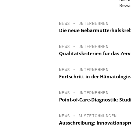
Bewäl
NEWS
•
UNTERNEHMEN
Die neue Gebärmutterhalskre
NEWS
•
UNTERNEHMEN
Qualitätskriterien für das Zer
NEWS
•
UNTERNEHMEN
Fortschritt in der Hämatologie
NEWS
•
UNTERNEHMEN
Point-of-Care-Diagnostik: Stu
NEWS
•
AUSZEICHNUNGEN
Ausschreibung: Innovationspr