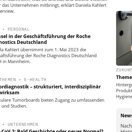
ür das Unternehmen mitbringt, erklärt Daniela Kahlert
terview.
•
PERSONAL
sel in der Geschäftsführung der Roche
nostics Deutschland
la Kahlert übernimmt zum 1. Mai 2023 die
äftsführung der Roche Diagnostics Deutschland
 in Mannheim.
ZUKUN
Theme
THEMEN
•
E-HEALTH
Hinterg
diagnostik – strukturiert, interdisziplinär
Produkt
wirksam
Hygien
ulare Tumorboards bieten Zugang zu umfassenden
 und Studien.
News
•
UNTERNEHMEN
Nach
-CoV-2: Bald Geschichte oder neues Normal?
Hint