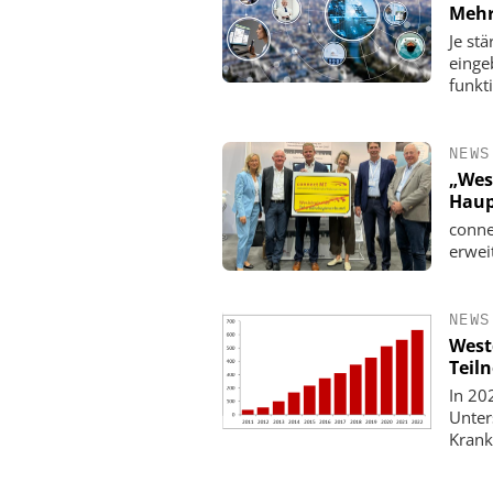
Mehr
Je stä
einge
funkt
NEWS
„Wes
Haup
conne
erwei
NEWS
West
Teil
In 20
Unter
Krank