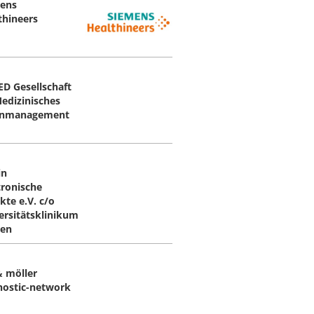
ens
thineers
D Gesellschaft
Medizinisches
enmanagement
in
tronische
kte e.V. c/o
ersitätsklinikum
en
& möller
nostic-network