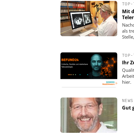
TOP-
Mit 
Tele
Nachd
als t
Stelle
TOP-
Ihr Z
Quali
Arbei
hier.
NEWS
Gut 