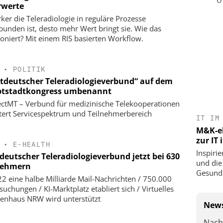
werte
rker die Teleradiologie in reguläre Prozesse
bunden ist, desto mehr Wert bringt sie. Wie das
ioniert? Mit einem RIS basierten Workflow.
•
POLITIK
tdeutscher Teleradiologieverbund“ auf dem
tstadtkongress umbenannt
ctMT – Verbund für medizinische Telekooperationen
tert Servicespektrum und Teilnehmerbereich
IT IM
M&K-ek
zur IT
•
E-HEALTH
Inspirie
deutscher Teleradiologieverbund jetzt bei 630
und die
nehmern
Gesundh
22 eine halbe Milliarde Mail-Nachrichten / 750.000
suchungen / KI-Marktplatz etabliert sich / Virtuelles
enhaus NRW wird unterstützt
News
Nach