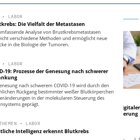
•
LABOR
krebs: Die Vielfalt der Metastasen
umfassende Analyse von Brustkrebsmetastasen
eicht verschiedene Methoden und ermöglicht neue
icke in die Biologie der Tumoren.
•
LABOR
D-19: Prozesse der Genesung nach schwerer
ankung
enesung nach schwerem COVID-19 wird durch den
hlichen Rückgang bestimmter weißer Blutkörperchen
E AG
EASY SOFTWARE AG
eränderungen in der molekularen Steuerung des
g im
Digitalisierung im
systems geprägt.
on digitaler
Personalmanagement: Von digitaler
Pers
n Steuerung
Ordnung zur KI-fähigen Steuerung
Ord
THEMEN
•
LABOR
tliche Intelligenz erkennt Blutkrebs
L