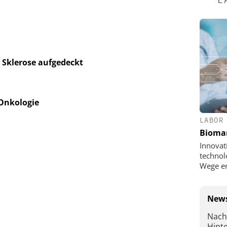
 Sklerose aufgedeckt
 Onkologie
LABOR
Bioma
Innovat
technol
Wege e
News
Nach
Hint