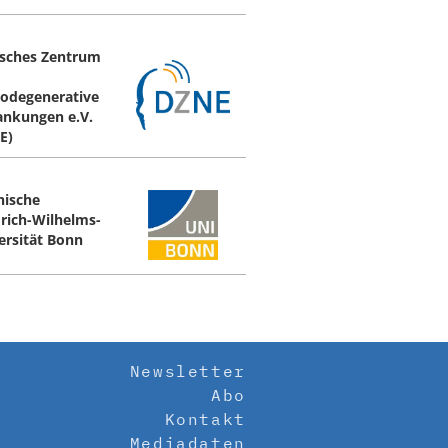
sches Zentrum
odegenerative
ankungen e.V.
E)
nische
drich-Wilhelms-
ersität Bonn
Newsletter
Abo
Kontakt
Mediadaten