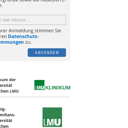
r.
Ihrer Anmeldung stimmen Sie
ren
Datenschutz-
timmungen
zu.
ABSENDEN
ikum der
ersität
chen LMU
ig-
milians-
ersität
chen