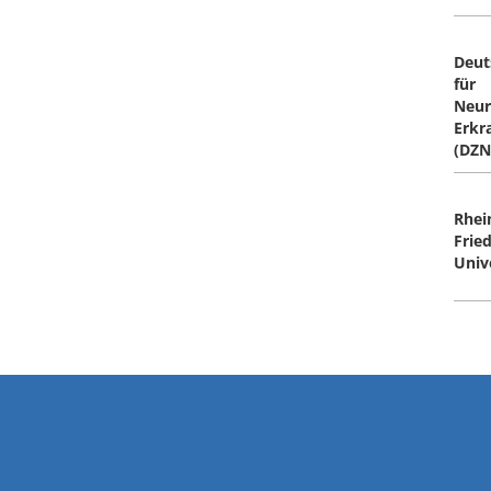
Deut
für
Neur
Erkr
(DZN
Rhei
Frie
Univ