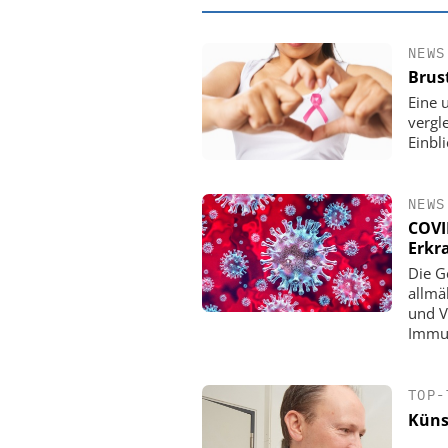
NEWS
Brust
Eine 
vergl
Einbl
NEWS
COVI
Erkr
Die G
allmä
EASY SOFTWAR
und V
Digitalisierun
Immun
Personalmanagement: V
Ordnung zur KI-fähige
TOP-
Küns