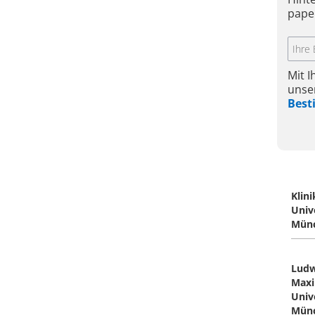
pape
Mit 
unse
Bes
Klin
Univ
Mün
Ludw
Maxi
Univ
Mün