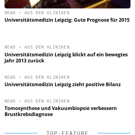
NEWS
•
AUS DEN KLINIKEN
Universitätsmedizin Leipzig: Gute Prognose für 2015
NEWS
•
AUS DEN KLINIKEN
Universitätsmedizin Leipzig blickt auf ein bewegtes
Jahr 2013 zurück
NEWS
•
AUS DEN KLINIKEN
Universitätsmedizin Leipzig zieht positive Bilanz
NEWS
•
AUS DEN KLINIKEN
Tomosynthese und Vakuumbiopsie verbessern
Brustkrebsdiagnose
TOP-FEATURE