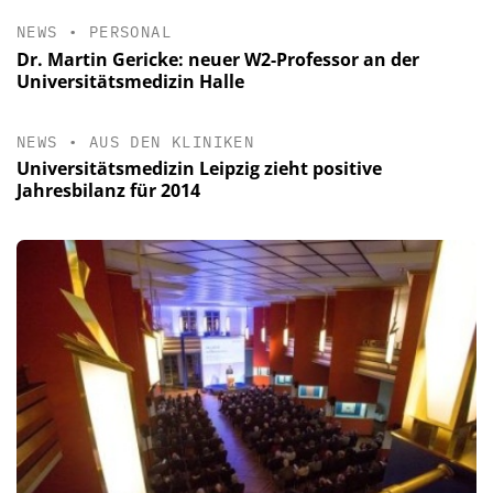
NEWS
•
PERSONAL
Dr. Martin Gericke: neuer W2-Professor an der
Universitätsmedizin Halle
NEWS
•
AUS DEN KLINIKEN
Universitätsmedizin Leipzig zieht positive
Jahresbilanz für 2014