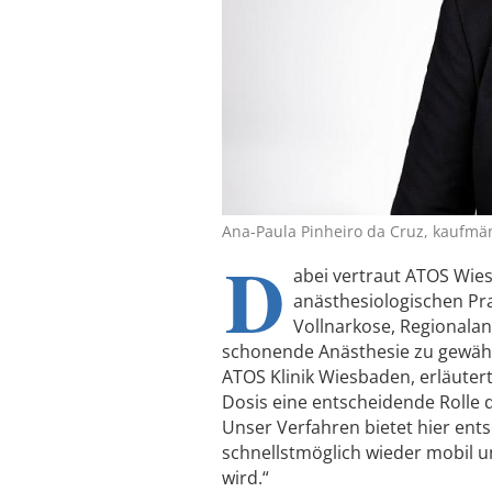
Ana-Paula Pinheiro da Cruz, kaufmän
D
abei vertraut ATOS Wie
anästhesiologischen Pra
Vollnarkose, Regionala
schonende Anästhesie zu gewährl
ATOS Klinik Wiesbaden, erläutert
Dosis eine entscheidende Rolle da
Unser Verfahren bietet hier ents
schnellstmöglich wieder mobil u
wird.“