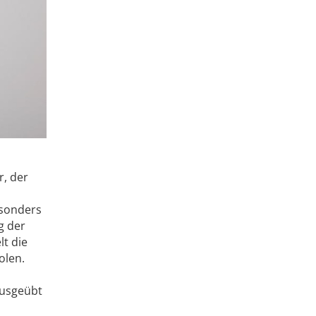
, der
esonders
g der
lt die
olen.
ausgeübt