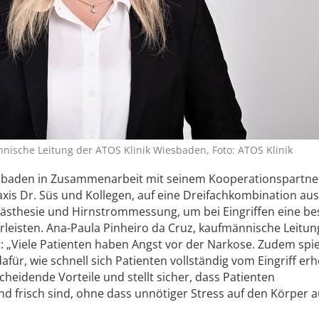
nische Leitung der ATOS Klinik Wiesbaden, Foto: ATOS Klinik
sbaden in Zusammenarbeit mit seinem Kooperationspartner
xis Dr. Süs und Kollegen, auf eine Dreifachkombination aus
nästhesie und Hirnstrommessung, um bei Eingriffen eine b
eisten. Ana-Paula Pinheiro da Cruz, kaufmännische Leitun
: „Viele Patienten haben Angst vor der Narkose. Zudem spie
für, wie schnell sich Patienten vollständig vom Eingriff erh
cheidende Vorteile und stellt sicher, dass Patienten
nd frisch sind, ohne dass unnötiger Stress auf den Körper 