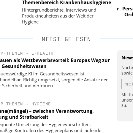
Themenbereich Krankenhaushygiene
im
Digitalisierung im
n digitaler
Personalmanagement: Von digitaler
Perso
Hintergrundberichte, Interviews und
 Steuerung
Ordnung zur KI-fähigen Steuerung
Ordn
Produktneuheiten aus der Welt der
Hygiene
MEIST GELESEN
OP-THEMEN
•
E-HEALTH
News
rauen als Wettbewerbsvorteil: Europas Weg zur
m Gesundheitswesen
Nachr
sowie
auenswürdige KI im Gesundheitswesen ist
handelbar. Richtig umgesetzt, sorgen die Ansätze der
r Sicherheit und Vertrauen.
Mit I
unse
OP-THEMEN
•
HYGIENE
zu.
ene(mängel) – zwischen Verantwortung,
ung und Strafbarkeit
quente Umsetzung der Hygienevorschriften,
mäßige Kontrollen des Hygieneplans und laufende