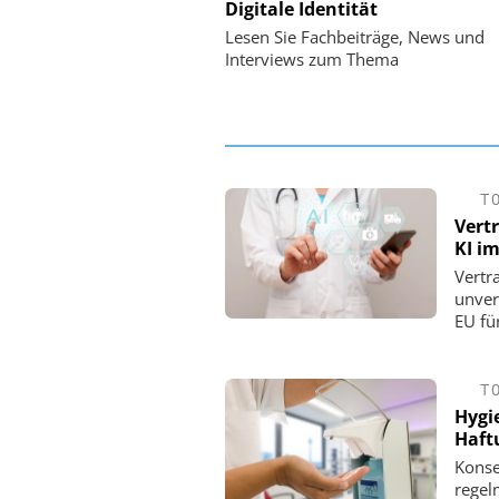
Digitale Identität
Digitalisierung 
Personalmanagement: Vo
Lesen Sie Fachbeiträge, News und
Ordnung zur KI-fähigen
Interviews zum Thema
T
Vert
KI i
Vertr
unver
EU fü
T
Hygi
Haft
Konse
regel