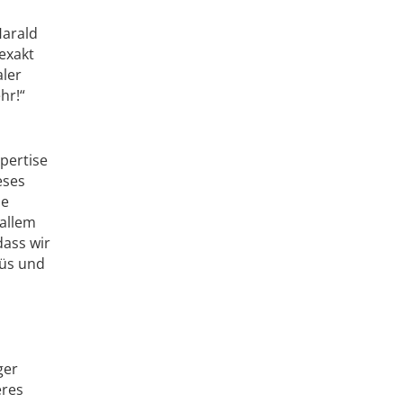
Harald
exakt
aler
hr!“
pertise
eses
se
 allem
dass wir
Süs und
ger
eres