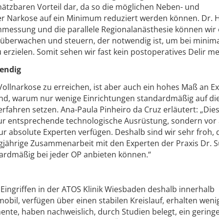
hätzbaren Vorteil dar, da so die möglichen Neben- und
 Narkose auf ein Minimum reduziert werden können. Dr. 
mmessung und die parallele Regionalanästhesie können wir 
, überwachen und steuern, der notwendig ist, um bei minim
 erzielen. Somit sehen wir fast kein postoperatives Delir me
endig
Vollnarkose zu erreichen, ist aber auch ein hohes Maß an Ex
und, warum nur wenige Einrichtungen standardmäßig auf di
Verfahren setzen. Ana-Paula Pinheiro da Cruz erläutert: „Die
nur entsprechende technologische Ausrüstung, sondern vor
nur absolute Experten verfügen. Deshalb sind wir sehr froh, 
gjährige Zusammenarbeit mit den Experten der Praxis Dr. 
ardmäßig bei jeder OP anbieten können.“
 Eingriffen in der ATOS Klinik Wiesbaden deshalb innerhalb
obil, verfügen über einen stabilen Kreislauf, erhalten weni
ente, haben nachweislich, durch Studien belegt, ein gering