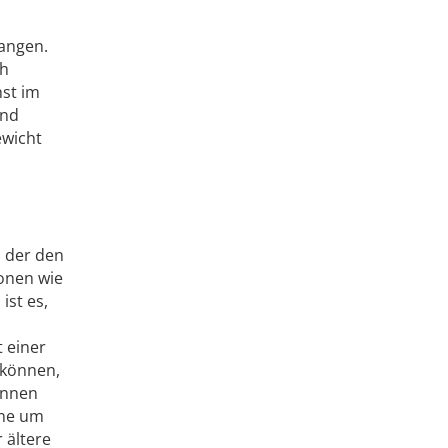
gangen.
ch
hst im
und
ewicht
, der den
ionen wie
ist es,
 einer
 können,
önnen
ine um
 ältere