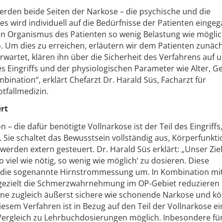
erden beide Seiten der Narkose – die psychische und die
es wird individuell auf die Bedürfnisse der Patienten einge
den Organismus des Patienten so wenig Belastung wie mögli
o. Um dies zu erreichen, erläutern wir dem Patienten zunäc
erwartet, klären ihn über die Sicherheit des Verfahrens auf 
s Eingriffs und der physiologischen Parameter wie Alter, G
ination“, erklärt Chefarzt Dr. Harald Süs, Facharzt für
otfallmedizin.
ert
 – die dafür benötigte Vollnarkose ist der Teil des Eingriffs
 Sie schaltet das Bewusstsein vollständig aus, Körperfunkt
erden extern gesteuert. Dr. Harald Süs erklärt: „Unser Ziel 
 viel wie nötig, so wenig wie möglich‘ zu dosieren. Diese
r die sogenannte Hirnstrommessung um. In Kombination mit
r gezielt die Schmerzwahrnehmung im OP-Gebiet reduzieren
eine zugleich äußerst sichere wie schonende Narkose und k
diesem Verfahren ist in Bezug auf den Teil der Vollnarkose e
 Vergleich zu Lehrbuchdosierungen möglich. Inbesondere für