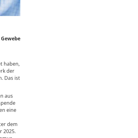
e Gewebe
t haben,
rk der
. Das ist
en aus
espende
en eine
nter dem
r 2025.