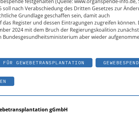
espende festgehalten (Quelle: www.organspende-info.de,
6 soll nach Verabschiedung des Dritten Gesetzes zur Ände
chtliche Grundlage geschaffen sein, damit auch
das Register und dessen Eintragungen zugreifen können.
ber 2024 mit dem Bruch der Regierungskoalition zunächst
om Bundesgesundheitsministerium aber wieder aufgenomm
 FÜR GEWEBETRANSPLANTATION
GEWEBESPEND
EN
webetransplantation gGmbH