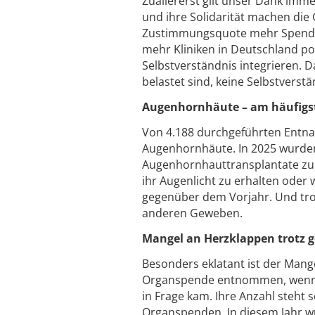
Zuallererst gilt unser Dank imm
und ihre Solidarität machen die
Zustimmungsquote mehr Spenden
mehr Kliniken in Deutschland p
Selbstverständnis integrieren. Das
belastet sind, keine Selbstverst
Augenhornhäute – am häufigst
Von 4.188 durchgeführten Entn
Augenhornhäute. In 2025 wurden
Augenhornhauttransplantate zur
ihr Augenlicht zu erhalten oder
gegenüber dem Vorjahr. Und tr
anderen Geweben.
Mangel an Herzklappen trotz g
Besonders eklatant ist der Mang
Organspende entnommen, wenn d
in Frage kam. Ihre Anzahl steh
Organspenden. In diesem Jahr w