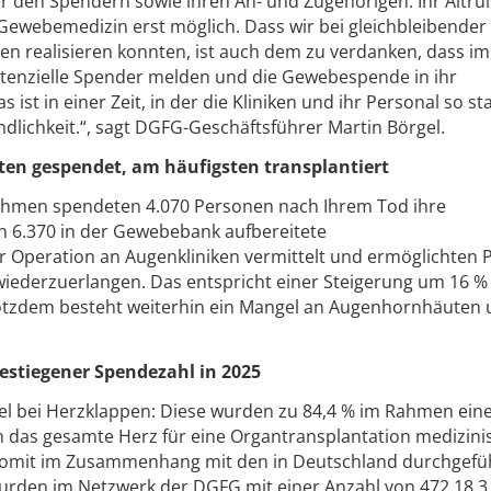
er den Spendern sowie ihren An- und Zugehörigen. Ihr Altr
 Gewebemedizin erst möglich. Dass wir bei gleichbleibender
 realisieren konnten, ist auch dem zu verdanken, dass i
otenzielle Spender melden und die Gewebespende in ihr
 ist in einer Zeit, in der die Kliniken und ihr Personal so st
ändlichkeit.“, sagt DGFG-Geschäftsführer Martin Börgel.
en gespendet, am häufigsten transplantiert
ahmen spendeten 4.070 Personen nach Ihrem Tod ihre
 6.370 in der Gewebebank aufbereitete
 Operation an Augenkliniken vermittelt und ermöglichten 
 wiederzuerlangen. Das entspricht einer Steigerung um 16 %
otzdem besteht weiterhin ein Mangel an Augenhornhäuten
estiegener Spendezahl in 2025
el bei Herzklappen: Diese wurden zu 84,4 % im Rahmen ein
as gesamte Herz für eine Organtransplantation medizinis
t somit im Zusammenhang mit den in Deutschland durchgefü
urden im Netzwerk der DGFG mit einer Anzahl von 472 18,