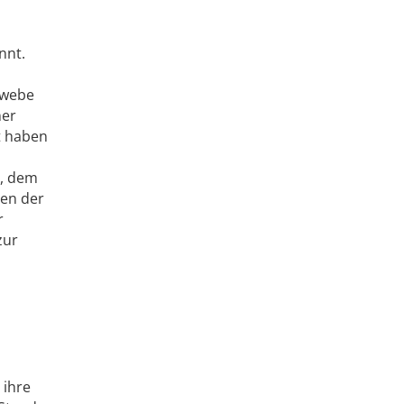
nnt.
ewebe
ner
t haben
, dem
len der
r
zur
 ihre