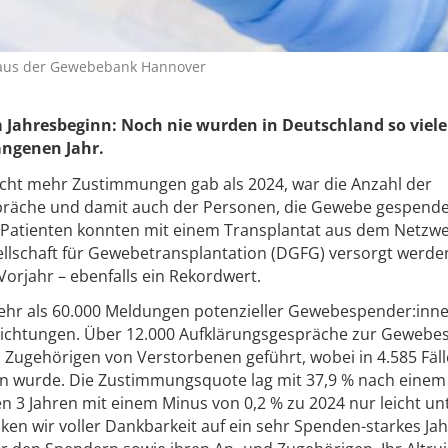
 aus der Gewebebank Hannover
m Jahresbeginn: Noch nie wurden in Deutschland so viel
angenen Jahr.
cht mehr Zustimmungen gab als 2024, war die Anzahl der
präche und damit auch der Personen, die Gewebe gespende
0 Patienten konnten mit einem Transplantat aus dem Netzwe
lschaft für Gewebetransplantation (DGFG) versorgt werden
orjahr – ebenfalls ein Rekordwert.
ehr als 60.000 Meldungen potenzieller Gewebespender:inn
richtungen. Über 12.000 Aufklärungsgespräche zur Geweb
 Zugehörigen von Verstorbenen geführt, wobei in 4.585 Fäll
 wurde. Die Zustimmungsquote lag mit 37,9 % nach einem
 3 Jahren mit einem Minus von 0,2 % zu 2024 nur leicht u
ken wir voller Dankbarkeit auf ein sehr Spenden-starkes Jah