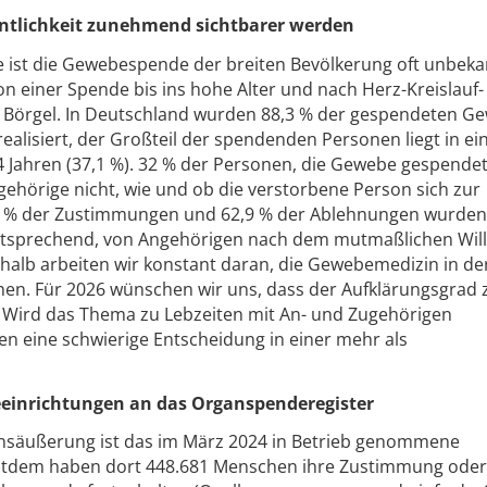
entlichkeit zunehmend sichtbarer werden
ist die Gewebespende der breiten Bevölkerung oft unbeka
n einer Spende bis ins hohe Alter und nach Herz-Kreislauf-
in Börgel. In Deutschland wurden 88,3 % der gespendeten G
ealisiert, der Großteil der spendenden Personen liegt in ei
4 Jahren (37,1 %). 32 % der Personen, die Gewebe gespende
ngehörige nicht, wie und ob die verstorbene Person sich zur
 % der Zustimmungen und 62,9 % der Ablehnungen wurden
ntsprechend, von Angehörigen nach dem mutmaßlichen Wil
alb arbeiten wir konstant daran, die Gewebemedizin in de
chen. Für 2026 wünschen wir uns, dass der Aufklärungsgrad 
Wird das Thema zu Lebzeiten mit An- und Zugehörigen
en eine schwierige Entscheidung in einer mehr als
inrichtungen an das Organspenderegister
llensäußerung ist das im März 2024 in Betrieb genommene
itdem haben dort 448.681 Menschen ihre Zustimmung oder