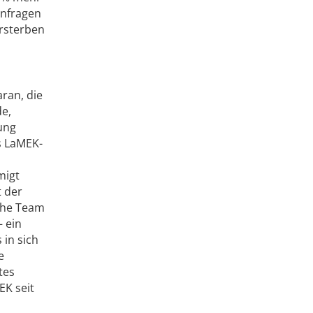
Anfragen
rsterben
ran, die
e,
ung
s LaMEK-
migt
t der
sche Team
– ein
 in sich
e
tes
EK seit