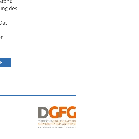
 Stand
rung des
 Das
en
E