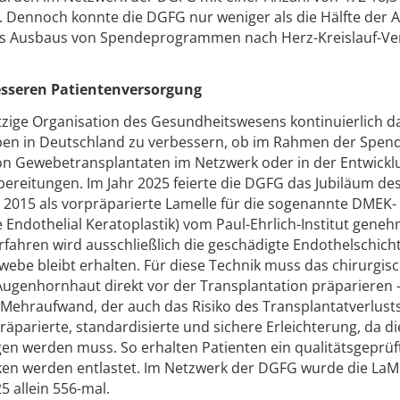
 Dennoch konnte die DGFG nur weniger als die Hälfte der 
des Ausbaus von Spendeprogrammen nach Herz-Kreislauf-Ve
besseren Patientenversorgung
zige Organisation des Gesundheitswesens kontinuierlich da
en in Deutschland zu verbessern, ob im Rahmen der Spend
on Gewebetransplantaten im Netzwerk oder in der Entwickl
reitungen. Im Jahr 2025 feierte die DGFG das Jubiläum de
2015 als vorpräparierte Lamelle für die sogenannte DMEK-
dothelial Keratoplastik) vom Paul-Ehrlich-Institut geneh
fahren wird ausschließlich die geschädigte Endothelschich
webe bleibt erhalten. Für diese Technik muss das chirurgi
 Augenhornhaut direkt vor der Transplantation präparieren 
 Mehraufwand, der auch das Risiko des Transplantatverlusts
räparierte, standardisierte und sichere Erleichterung, da di
en werden muss. So erhalten Patienten ein qualitätsgeprüf
ken werden entlastet. Im Netzwerk der DGFG wurde die LaM
5 allein 556-mal.