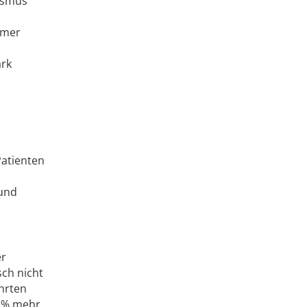
uismus
mmer
ark
Patienten
 und
er
ch nicht
hrten
3 % mehr