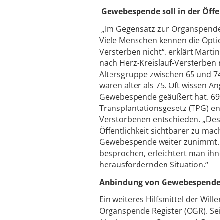
Gewebespende soll in der Öff
„Im Gegensatz zur Organspende 
Viele Menschen kennen die Optio
Versterben nicht“, erklärt Mart
nach Herz-Kreislauf-Versterben r
Altersgruppe zwischen 65 und 7
waren älter als 75. Oft wissen A
Gewebespende geäußert hat. 69
Transplantationsgesetz (TPG) e
Verstorbenen entschieden. „Desh
Öffentlichkeit sichtbarer zu ma
Gewebespende weiter zunimmt. 
besprochen, erleichtert man ihn
herausfordernden Situation.“
Anbindung von Gewebespendee
Ein weiteres Hilfsmittel der Wi
Organspende Register (OGR). Se