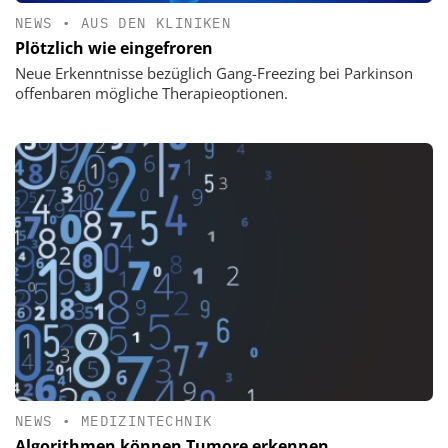
NEWS
•
AUS DEN KLINIKEN
Plötzlich wie eingefroren
Neue Erkenntnisse bezüglich Gang-Freezing bei Parkinson
offenbaren mögliche Therapieoptionen.
NEWS
•
MEDIZINTECHNIK
Algorithmen können Tumore erkennen