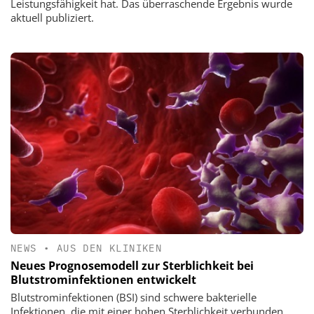
Leistungsfähigkeit hat. Das überraschende Ergebnis wurde
aktuell publiziert.
NEWS
•
AUS DEN KLINIKEN
Neues Prognosemodell zur Sterblichkeit bei
Blutstrominfektionen entwickelt
Blutstrominfektionen (BSI) sind schwere bakterielle
Infektionen, die mit einer hohen Sterblichkeit verbunden