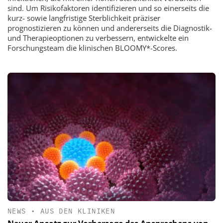
sind. Um Risikofaktoren identifizieren und so einerseits die
kurz- sowie langfristige Sterblichkeit präziser
prognostizieren zu können und andererseits die Diagnostik-
und Therapieoptionen zu verbessern, entwickelte ein
Forschungsteam die klinischen BLOOMY*-Scores.
NEWS
•
AUS DEN KLINIKEN