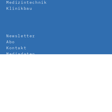
Medizintechnik
Klinikbau
Newsletter
Abo
Kontakt
Mediadaten
Über uns
Impressum
Datenschutz
AGB