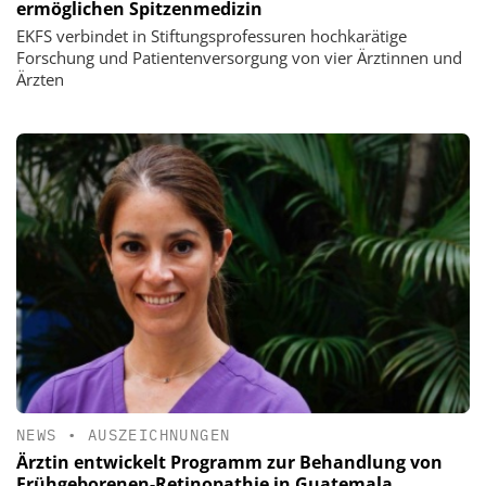
ermöglichen Spitzenmedizin
EKFS verbindet in Stiftungsprofessuren hochkarätige
Forschung und Patientenversorgung von vier Ärztinnen und
Ärzten
NEWS
•
AUSZEICHNUNGEN
Ärztin entwickelt Programm zur Behandlung von
Frühgeborenen-Retinopathie in Guatemala