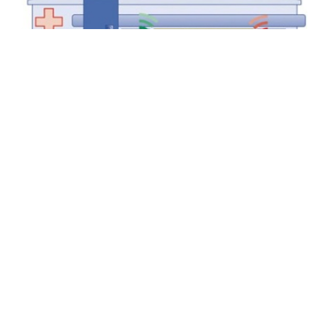
TOP-THEMEN
•
HYGIENE
Krankenhauskeime: Hightech-Händehygiene gegen
Krankenhauskeime
Themen
Management