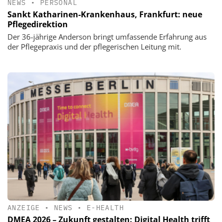
NEWS
•
PERSONAL
Sankt Katharinen-Krankenhaus, Frankfurt: neue
Pflegedirektion
Der 36-jährige Anderson bringt umfassende Erfahrung aus
der Pflegepraxis und der pflegerischen Leitung mit.
ANZEIGE
•
NEWS
•
E-HEALTH
DMEA 2026 – Zukunft gestalten: Digital Health trifft