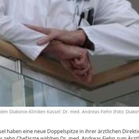
den Diakonie-Kliniken Kassel: Dr. med. Andreas Fiehn (Foto: Diakon
sel haben eine neue Doppelspitze in ihrer ärztlichen Direkt
r zehn Chefärzte wählten Dr. med. Andreas Fiehn zum Ärzt