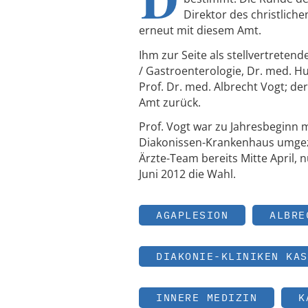
Direktor des christlic
erneut mit diesem Amt.
Ihm zur Seite als stellvertretend
/ Gastroenterologie, Dr. med. H
Prof. Dr. med. Albrecht Vogt; de
Amt zurück.
Prof. Vogt war zu Jahresbeginn 
Diakonissen-Krankenhaus umgezo
Ärzte-Team bereits Mitte April, 
Juni 2012 die Wahl.
AGAPLESION
ALBRE
DIAKONIE-KLINIKEN KAS
INNERE MEDIZIN
K