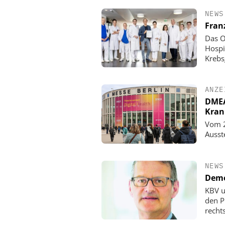
NEWS
Fran
Das O
Hospi
Krebs
ANZE
DMEA 
Kran
Vom 2
Ausst
NEWS
Demo
KBV u
den P
rechts