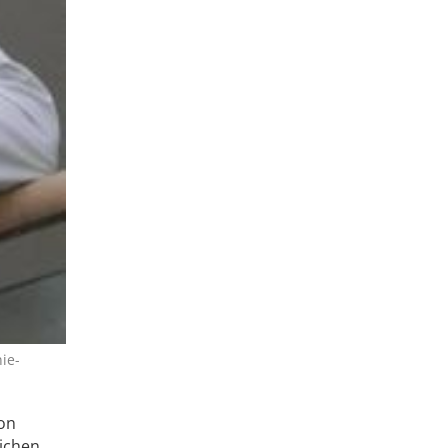
ie-
ion
lichen