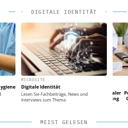
DIGITALE IDENTITÄT
MICROSITE
 AG
EASY SOFTWARE AG
ygiene
Digitale Identität
im
Digitalisierung im
n digitaler
Personalmanagement: Von digitaler
Perso
d
Lesen Sie Fachbeiträge, News und
 Steuerung
Ordnung zur KI-fähigen Steuerung
Ordn
Interviews zum Thema
MEIST GELESEN