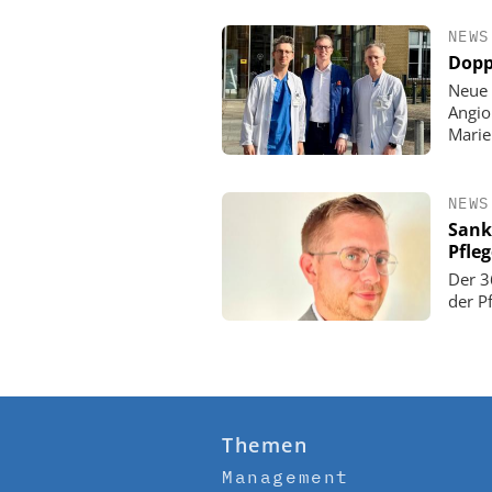
NEWS
Dopp
Neue 
Angio
Mari
NEWS
Sank
Pfle
Der 3
der P
Themen
Management