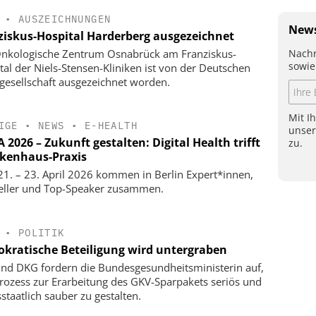
•
AUSZEICHNUNGEN
News
ziskus-Hospital Harderberg ausgezeichnet
Nachr
nkologische Zentrum Osnabrück am Franziskus-
sowie
tal der Niels-Stensen-Kliniken ist von der Deutschen
gesellschaft ausgezeichnet worden.
Mit I
IGE
•
NEWS
•
E-HEALTH
unse
2026 – Zukunft gestalten: Digital Health trifft
zu.
kenhaus-Praxis
1. – 23. April 2026 kommen in Berlin Expert*innen,
eller und Top-Speaker zusammen.
•
POLITIK
kratische Beteiligung wird untergraben
nd DKG fordern die Bundesgesundheitsministerin auf,
rozess zur Erarbeitung des GKV-Sparpakets seriös und
staatlich sauber zu gestalten.