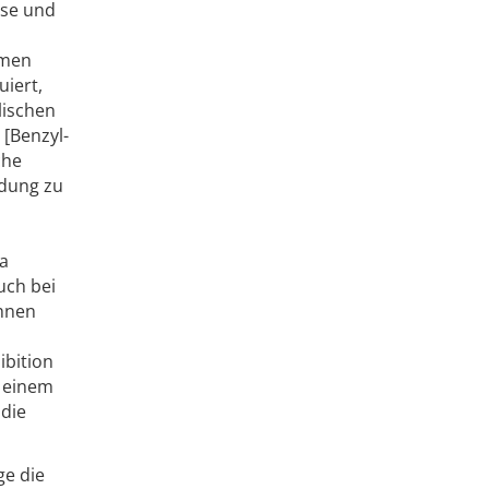
sse und
lmen
iert,
lischen
 [Benzyl-
che
ldung zu
a
uch bei
ihnen
ibition
, einem
 die
ge die