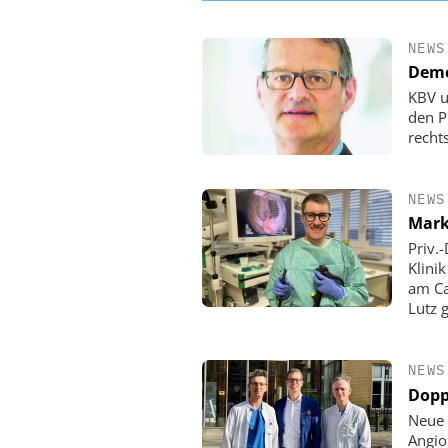
NEWS
Demo
KBV u
den P
rechts
NEWS
Mark
Priv.
Klini
am Ca
Lutz 
NEWS
Dopp
Neue 
Angio