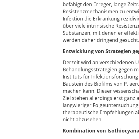
befähigt den Erreger, lange Zei
Resistenzmechanismen zu entwic
Infektion die Erkrankung rezidi
über viele intrinsische Resiste
Substanzen, mit denen er effekt
werden daher dringend gesucht
Entwicklung von Strategien g
Derzeit wird an verschiedenen U
Behandlungsstrategien gegen mul
Instituts für Infektionsforschung
Baustein des Biofilms von P. aer
machen kann. Dieser wissenschaf
Ziel stehen allerdings erst ganz
langwieriger Folgeuntersuchunge
therapeutische Empfehlungen ab
nicht abzusehen.
Kombination von Isothiocyan