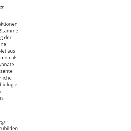
er
ektionen
r Stämme
ng der
ine
öle) aus
lmen als
cyanate
stente
rliche
biologie
n
en
eger
zubilden