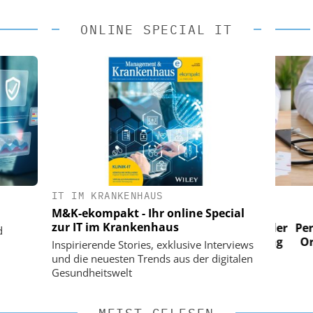
ONLINE SPECIAL IT
IT IM KRANKENHAUS
 AG
EASY SOFTWARE AG
M&K-ekompakt - Ihr online Special
im
Digitalisierung im
zur IT im Krankenhaus
n digitaler
Personalmanagement: Von digitaler
Perso
d
 Steuerung
Ordnung zur KI-fähigen Steuerung
Ordn
Inspirierende Stories, exklusive Interviews
und die neuesten Trends aus der digitalen
Gesundheitswelt