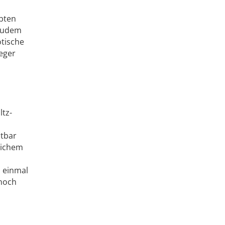
bten
 zudem
otische
eger
ltz-
htbar
lichem
n einmal
 noch