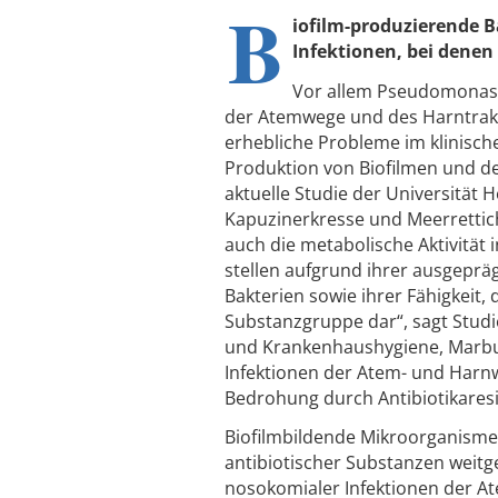
B
iofilm-produzierende B
Infektionen, bei denen
Vor allem Pseudomonas a
der Atemwege und des Harntrakt
erhebliche Probleme im klinisch
Produktion von Biofilmen und d
aktuelle Studie der Universität H
Kapuzinerkresse und Meerrettich 
auch die metabolische Aktivität 
stellen aufgrund ihrer ausgepräg
Bakterien sowie ihrer Fähigkeit,
Substanzgruppe dar“, sagt Studie
und Krankenhaushygiene, Marbur
Infektionen der Atem- und Harn
Bedrohung durch Antibiotikares
Biofilmbildende Mikroorganisme
antibiotischer Substanzen weitg
nosokomialer Infektionen der At