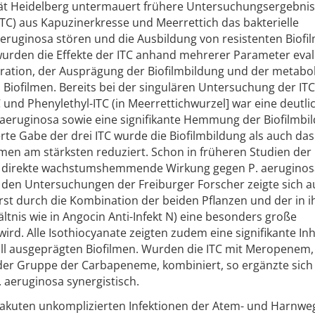
ität Heidelberg untermauert frühere Untersuchungsergebni
(ITC) aus Kapuzinerkresse und Meerrettich das bakterielle
ruginosa stören und die Ausbildung von resistenten Biofi
urden die Effekte der ITC anhand mehrerer Parameter evalu
feration, der Ausprägung der Biofilmbildung und der metabo
n Biofilmen. Bereits bei der singulären Untersuchung der ITC
TC und Phenylethyl-ITC (in Meerrettichwurzel] war eine deutli
P. aeruginosa sowie eine signifikante Hemmung der Biofilmbi
te Gabe der drei ITC wurde die Biofilmbildung als auch das
men am stärksten reduziert. Schon in früheren Studien der
ne direkte wachstumshemmende Wirkung gegen P. aeruginos
den Untersuchungen der Freiburger Forscher zeigte sich a
erst durch die Kombination der beiden Pflanzen und der in 
tnis wie in Angocin Anti-Infekt N) eine besonders große
wird. Alle Isothiocyanate zeigten zudem eine signifikante Inh
voll ausgeprägten Biofilmen. Wurden die ITC mit Meropenem
der Gruppe der Carbapeneme, kombiniert, so ergänzte sich
 aeruginosa synergistisch.
akuten unkomplizierten Infektionen der Atem- und Harnwe