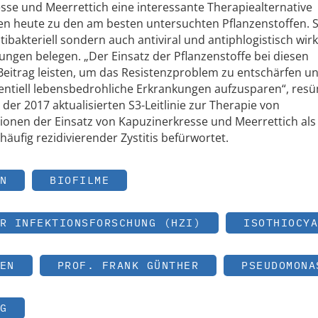
sse und Meerrettich eine interessante Therapiealternative
hlen heute zu den am besten untersuchten Pflanzenstoffen. 
ntibakteriell sondern auch antiviral und antiphlogistisch wir
ungen belegen. „Der Einsatz der Pflanzenstoffe bei diesen
eitrag leisten, um das Resistenzproblem zu entschärfen u
otentiell lebensbedrohliche Erkrankungen aufzusparen“, resü
der 2017 aktualisierten S3-Leitlinie zur Therapie von
ionen der Einsatz von Kapuzinerkresse und Meerrettich als
äufig rezidivierender Zystitis befürwortet.
N
BIOFILME
R INFEKTIONSFORSCHUNG (HZI)
ISOTHIOCYA
EN
PROF. FRANK GÜNTHER
PSEUDOMONA
G