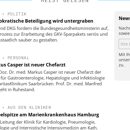
MEIST GELESEN
•
POLITIK
News
kratische Beteiligung wird untergraben
Nachr
nd DKG fordern die Bundesgesundheitsministerin auf,
sowie
rozess zur Erarbeitung des GKV-Sparpakets seriös und
staatlich sauber zu gestalten.
Mit I
•
PERSONAL
unse
us Casper ist neuer Chefarzt
zu.
-Doz. Dr. med. Markus Casper ist neuer Chefarzt der
k für Gastroenterologie, Hepatologie und Infektiologie
ritasKlinikum Saarbrücken. Prof. Dr. med. Manfred
geht in Ruhestand.
•
AUS DEN KLINIKEN
elspitze am Marienkrankenhaus Hamburg
Leitung der Klinik für Kardiologie, Pneumologie,
logie und Internistische Intensivmedizin am Kath.