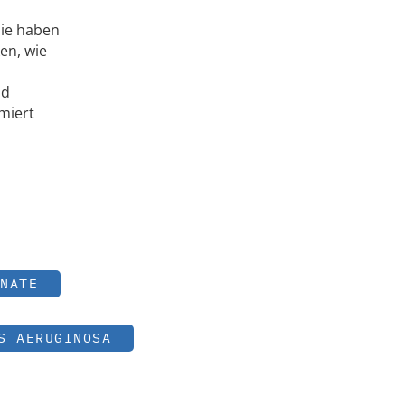
Sie haben
ken, wie
nd
miert
NATE
S AERUGINOSA