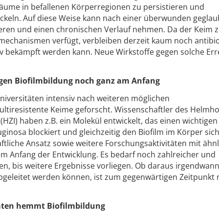
träume in befallenen Körperregionen zu persistieren und
keln. Auf diese Weise kann nach einer überwunden geglau
vieren und einen chronischen Verlauf nehmen. Da der Keim
nzmechanismen verfügt, verbleiben derzeit kaum noch antibi
iv bekämpft werden kann. Neue Wirkstoffe gegen solche Err
.
egen Biofilmbildung noch ganz am Anfang
niversitäten intensiv nach weiteren möglichen
tiresistente Keime geforscht. Wissenschaftler des Helmho
 (HZI) haben z.B. ein Molekül entwickelt, das einen wichtigen
uginosa blockiert und gleichzeitig den Biofilm im Körper sic
tliche Ansatz sowie weitere Forschungsaktivitäten mit ähn
 am Anfang der Entwicklung. Es bedarf noch zahlreicher und
n, bis weitere Ergebnisse vorliegen. Ob daraus irgendwan
geleitet werden können, ist zum gegenwärtigen Zeitpunkt
aten hemmt Biofilmbildung