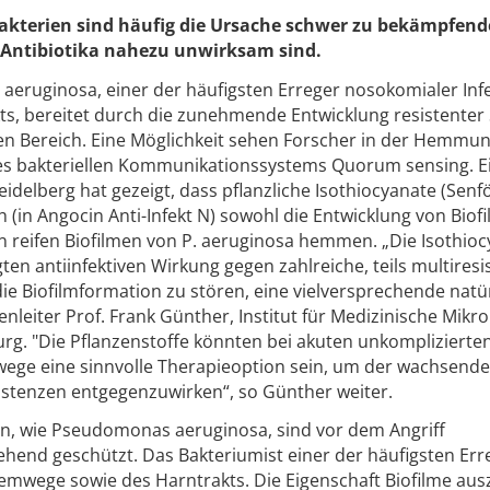
akterien sind häufig die Ursache schwer zu bekämpfend
 Antibiotika nahezu unwirksam sind.
eruginosa, einer der häufigsten Erreger nosokomialer Inf
s, bereitet durch die zunehmende Entwicklung resistente
en Bereich. Eine Möglichkeit sehen Forscher in der Hemmu
es bakteriellen Kommunikationssystems Quorum sensing. E
eidelberg hat gezeigt, dass pflanzliche Isothiocyanate (Senf
(in Angocin Anti-Infekt N) sowohl die Entwicklung von Biofi
in reifen Biofilmen von P. aeruginosa hemmen. „Die Isothio
ten antiinfektiven Wirkung gegen zahlreiche, teils multiresi
 die Biofilmformation zu stören, eine vielversprechende natü
nleiter Prof. Frank Günther, Institut für Medizinische Mikro
g. "Die Pflanzenstoffe könnten bei akuten unkomplizierte
wege eine sinnvolle Therapieoption sein, um der wachsend
istenzen entgegenzuwirken“, so Günther weiter.
n, wie Pseudomonas aeruginosa, sind vor dem Angriff
ehend geschützt. Das Bakteriumist einer der häufigsten Err
emwege sowie des Harntrakts. Die Eigenschaft Biofilme aus