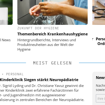
ZUKUNFT DER HYGIENE
 AG
EASY SOFTWARE AG
Themenbereich Krankenhaushygiene
im
Digitalisierung im
n digitaler
Personalmanagement: Von digitaler
Perso
d News
Hintergrundberichte, Interviews und
 Steuerung
Ordnung zur KI-fähigen Steuerung
Ordn
Produktneuheiten aus der Welt der
Hygiene
MEIST GELESEN
•
PERSONAL
News
Kinderklinik Siegen stärkt Neuropädiatrie
Nachr
r. Sigrid Lyding und Dr. Christiane Yavuz gewinnt die
sowie
ner Kinderklinik zwei erfahrene Fachärztinnen für
r- und Jugendmedizin mit ausgewiesener
alisierung in zentralen Bereichen der Neuropädiatrie.