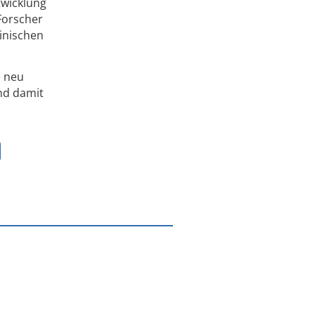
twicklung
Forscher
inischen
e neu
nd damit