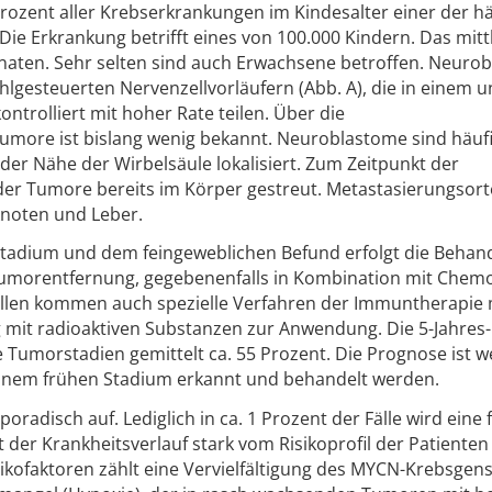
Prozent aller Krebserkrankungen im Kindesalter einer der h
ie Erkrankung betrifft eines von 100.000 Kindern. Das mitt
onaten. Sehr selten sind auch Erwachsene betroffen. Neuro
ehlgesteuerten Nervenzellvorläufern (Abb. A), die in einem u
ntrolliert mit hoher Rate teilen. Über die
ore ist bislang wenig bekannt. Neuroblastome sind häuf
der Nähe der Wirbelsäule lokalisiert. Zum Zeitpunkt der
 der Tumore bereits im Körper gestreut. Metastasierungsort
knoten und Leber.
stadium und dem feingeweblichen Befund erfolgt die Behan
Tumorentfernung, gegebenenfalls in Kombination mit Chem
ällen kommen auch spezielle Verfahren der Immuntherapie 
 mit radioaktiven Substanzen zur Anwendung. Die 5-Jahres-
 Tumorstadien gemittelt ca. 55 Prozent. Die Prognose ist w
einem frühen Stadium erkannt und behandelt werden.
radisch auf. Lediglich in ca. 1 Prozent der Fälle wird eine 
 der Krankheitsverlauf stark vom Risikoprofil der Patienten
ikofaktoren zählt eine Vervielfältigung des MYCN-Krebsgens