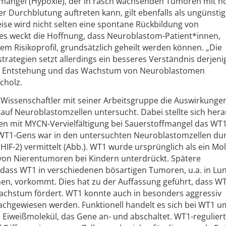
fmangel (Hypoxie), der in rasch wachsenden Tumoren mit 
r Durchblutung auftreten kann, gilt ebenfalls als ungünstig
ise wird nicht selten eine spontane Rückbildung von
s weckt die Hoffnung, dass Neuroblastom-Patient*innen,
em Risikoprofil, grundsätzlich geheilt werden können. „Die
rategien setzt allerdings ein besseres Verständnis derjeni
ie Entstehung und das Wachstum von Neuroblastomen
cholz.
Wissenschaftler mit seiner Arbeitsgruppe die Auswirkunge
auf Neuroblastomzellen untersucht. Dabei stellte sich hera
n mit MYCN-Vervielfältigung bei Sauerstoffmangel das WT
s WT1-Gens war in den untersuchten Neuroblastomzellen du
HIF-2) vermittelt (Abb.). WT1 wurde ursprünglich als ein Mo
g von Nierentumoren bei Kindern unterdrückt. Spätere
dass WT1 in verschiedenen bösartigen Tumoren, u.a. in Lun
en, vorkommt. Dies hat zu der Auffassung geführt, dass WT
stum fördert. WT1 konnte auch in besonders aggressiv
hgewiesen werden. Funktionell handelt es sich bei WT1 u
in Eiweißmolekül, das Gene an- und abschaltet. WT1-regulier