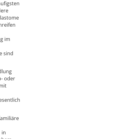
äufigsten
lere
blastome
nreifen
ig im
e sind
dlung
o- oder
mit
esentlich
familiäre
 in