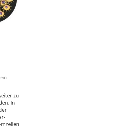
 ein
eiter zu
en. In
der
er-
omzellen