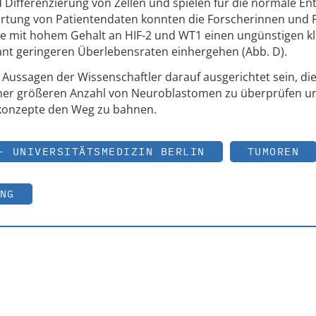
nd Differenzierung von Zellen und spielen für die normale En
wertung von Patientendaten konnten die Forscherinnen und 
 mit hohem Gehalt an HIF-2 und WT1 einen ungünstigen kl
ant geringeren Überlebensraten einhergehen (Abb. D).
 Aussagen der Wissenschaftler darauf ausgerichtet sein, di
ner größeren Anzahl von Neuroblastomen zu überprüfen u
ekonzepte den Weg zu bahnen.
- UNIVERSITÄTSMEDIZIN BERLIN
TUMOREN
NG