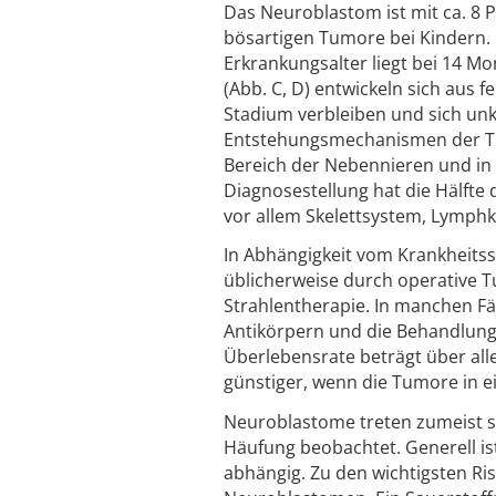
Das Neuroblastom ist mit ca. 8 
bösartigen Tumore bei Kindern. D
Erkrankungsalter liegt bei 14 M
(Abb. C, D) entwickeln sich aus f
Stadium verbleiben und sich unko
Entstehungsmechanismen der Tum
Bereich der Nebennieren und in 
Diagnosestellung hat die Hälfte
vor allem Skelettsystem, Lymph
In Abhängigkeit vom Krankheits
üblicherweise durch operative 
Strahlentherapie. In manchen F
Antikörpern und die Behandlung
Überlebensrate beträgt über alle
günstiger, wenn die Tumore in 
Neuroblastome treten zumeist spo
Häufung beobachtet. Generell ist
abhängig. Zu den wichtigsten Ris