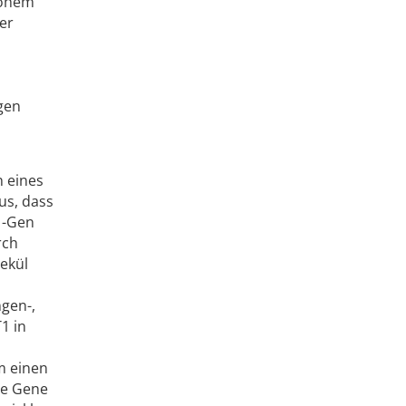
hohem
er
gen
n eines
us, dass
1-Gen
rch
lekül
gen-,
1 in
m einen
te Gene