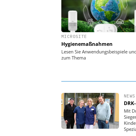
MICROSITE
EASY SOFTWARE
Hygienemaßnahmen
Digitalisierung 
Personalmanagement: Vo
Lesen Sie Anwendungsbeispiele un
Ordnung zur KI-fähigen
zum Thema
NEWS
DRK-
Mit D
Siege
Kinde
Spezi