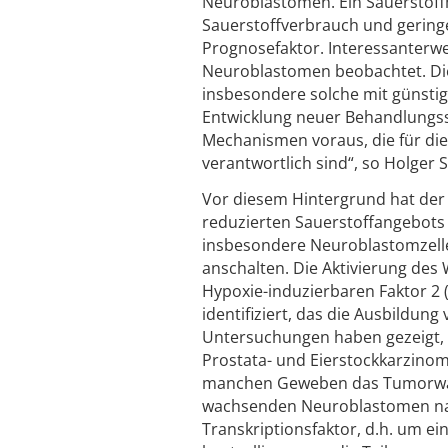
Neuroblastomen. Ein Sauerstof
Sauerstoffverbrauch und geringe
Prognosefaktor. Interessanterwe
Neuroblastomen beobachtet. Die
insbesondere solche mit günstig
Entwicklung neuer Behandlungsst
Mechanismen voraus, die für d
verantwortlich sind“, so Holger S
Vor diesem Hintergrund hat der 
reduzierten Sauerstoffangebots 
insbesondere Neuroblastomzelle
anschalten. Die Aktivierung de
Hypoxie-induzierbaren Faktor 2 (
identifiziert, das die Ausbildun
Untersuchungen haben gezeigt, 
Prostata- und Eierstockkarzinom
manchen Geweben das Tumorwach
wachsenden Neuroblastomen nac
Transkriptionsfaktor, d.h. um e