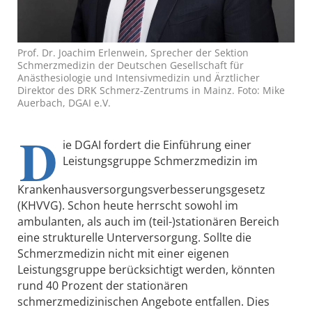
Prof. Dr. Joachim Erlenwein, Sprecher der Sektion
Schmerzmedizin der Deutschen Gesellschaft für
Anästhesiologie und Intensivmedizin und Ärztlicher
Direktor des DRK Schmerz-Zentrums in Mainz. Foto: Mike
Auerbach, DGAI e.V.
D
ie DGAI fordert die Einführung einer
Leistungsgruppe Schmerzmedizin im
Krankenhausversorgungsverbesserungsgesetz
(KHVVG). Schon heute herrscht sowohl im
ambulanten, als auch im (teil-)stationären Bereich
eine strukturelle Unterversorgung. Sollte die
Schmerzmedizin nicht mit einer eigenen
Leistungsgruppe berücksichtigt werden, könnten
rund 40 Prozent der stationären
schmerzmedizinischen Angebote entfallen. Dies