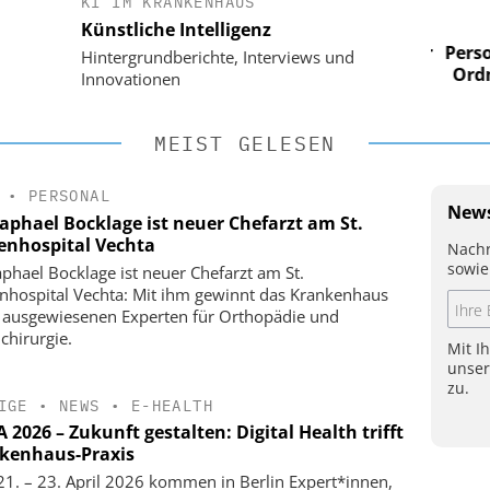
KI IM KRANKENHAUS
 AG
EASY SOFTWARE AG
Künstliche Intelligenz
im
Digitalisierung im
n digitaler
Personalmanagement: Von digitaler
Perso
Hintergrundberichte, Interviews und
 Steuerung
Ordnung zur KI-fähigen Steuerung
Ordn
Innovationen
MEIST GELESEN
•
PERSONAL
News
Raphael Bocklage ist neuer Chefarzt am St.
enhospital Vechta
Nachr
sowie
aphael Bocklage ist neuer Chefarzt am St.
nhospital Vechta: Mit ihm gewinnt das Krankenhaus
 ausgewiesenen Experten für Orthopädie und
chirurgie.
Mit I
unse
zu.
IGE
•
NEWS
•
E-HEALTH
2026 – Zukunft gestalten: Digital Health trifft
kenhaus-Praxis
1. – 23. April 2026 kommen in Berlin Expert*innen,