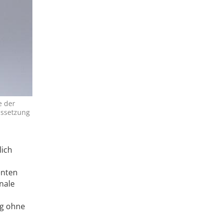
e der
ussetzung
lich
enten
nale
ng ohne