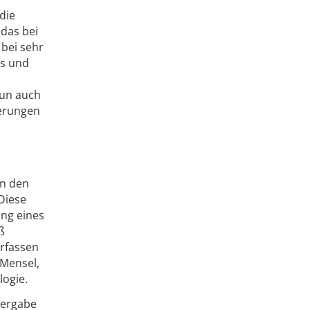
die
 das bei
 bei sehr
es und
nun auch
derungen
r
in den
Diese
ung eines
ß
rfassen
 Mensel,
logie.
vergabe