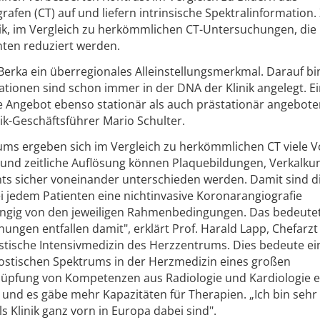
n (CT) auf und liefern intrinsische Spektralinformation. 
tik, im Vergleich zu herkömmlichen CT-Untersuchungen, die
nten reduziert werden.
 Berka ein überregionales Alleinstellungsmerkmal. Darauf bi
ovationen sind schon immer in der DNA der Klinik angelegt. E
eue Angebot ebenso stationär als auch prästationär angebot
nik-Geschäftsführer Mario Schulter.
ums ergeben sich im Vergleich zu herkömmlichen CT viele Vo
 und zeitliche Auflösung können Plaquebildungen, Verkalk
nts sicher voneinander unterschieden werden. Damit sind d
 jedem Patienten eine nichtinvasive Koronarangiografie
gig von den jeweiligen Rahmenbedingungen. Das bedeutet
ngen entfallen damit", erklärt Prof. Harald Lapp, Chefarzt
nistische Intensivmedizin des Herzzentrums. Dies bedeute ei
nostischen Spektrums in der Herzmedizin eines großen
üpfung von Kompetenzen aus Radiologie und Kardiologie 
 und es gäbe mehr Kapazitäten für Therapien. „Ich bin sehr 
 Klinik ganz vorn in Europa dabei sind".