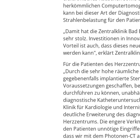
herkömmlichen Computertomografe
kann bei dieser Art der Diagnos
Strahlenbelastung für den Patie
„Damit hat die Zentralklinik Bad
sehr stolz. Investitionen in Inn
Vorteil ist auch, dass dieses n
werden kann", erklärt Zentralkli
Für die Patienten des Herzzentr
„Durch die sehr hohe räumliche
gegebenenfalls implantierte Ste
Voraussetzungen geschaffen, bei
durchführen zu können, unabhän
diagnostische Katheteruntersuchu
Klinik für Kardiologie und Inter
deutliche Erweiterung des diag
Herzzentrums. Die engere Verkn
den Patienten unnötige Eingriffe
dass wir mit dem Photonen-CT als