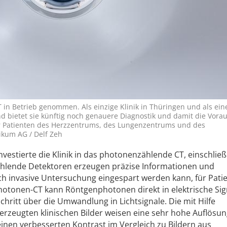
T in Betrieb genommen. Als einzige Klinik in Thüringen und als ein
d bietet sie künftig noch genauere Diagnostik und damit die Vora
r Patienten des Herzzentrums, des Lungenzentrums und des
ikum AG / Delf Zeh
nvestierte die Klinik in das photonenzählende CT, einschließ
lende Detektoren erzeugen präzise Informationen und
h invasive Untersuchung eingespart werden kann, für Pati
hotonen-CT kann Röntgenphotonen direkt in elektrische Sig
itt über die Umwandlung in Lichtsignale. Die mit Hilfe
rzeugten klinischen Bilder weisen eine sehr hohe Auflösu
inen verbesserten Kontrast im Vergleich zu Bildern aus