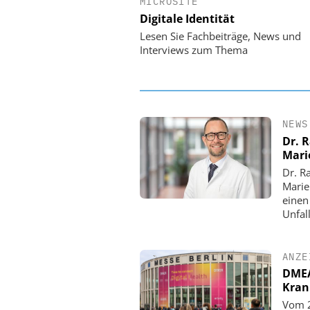
MICROSITE
EASY SOFTWARE
Digitale Identität
Digitalisierung 
Personalmanagement: Vo
Lesen Sie Fachbeiträge, News und
Ordnung zur KI-fähigen
Interviews zum Thema
NEWS
Dr. 
Mari
Dr. R
Marie
einen
Unfall
ANZE
DMEA 
Kran
Vom 2