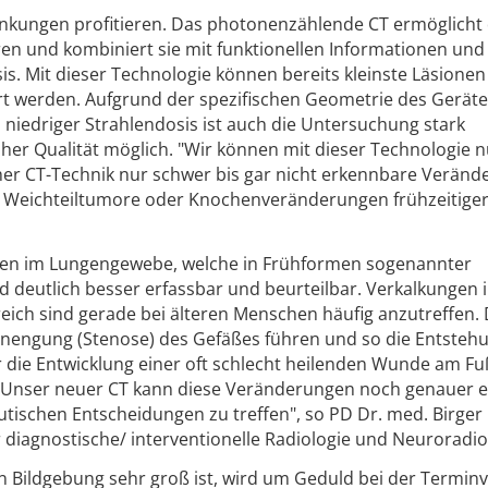
nkungen profitieren. Das photonenzählende CT ermöglicht 
uren und kombiniert sie mit funktionellen Informationen und
is. Mit dieser Technologie können bereits kleinste Läsionen
ert werden. Aufgrund der spezifischen Geometrie des Gerät
i niedriger Strahlendosis ist auch die Untersuchung stark
er Qualität möglich. "Wir können mit dieser Technologie 
her CT-Technik nur schwer bis gar nicht erkennbare Verän
ige Weichteiltumore oder Knochenveränderungen frühzeitige
gen im Lungengewebe, welche in Frühformen sogenannter
deutlich besser erfassbar und beurteilbar. Verkalkungen 
ich sind gerade bei älteren Menschen häufig anzutreffen. 
inengung (Stenose) des Gefäßes führen und so die Entsteh
er die Entwicklung einer oft schlecht heilenden Wunde am Fu
 Unser neuer CT kann diese Veränderungen noch genauer e
utischen Entscheidungen zu treffen", so PD Dr. med. Birger
 diagnostische/ interventionelle Radiologie und Neuroradio
n Bildgebung sehr groß ist, wird um Geduld bei der Termin