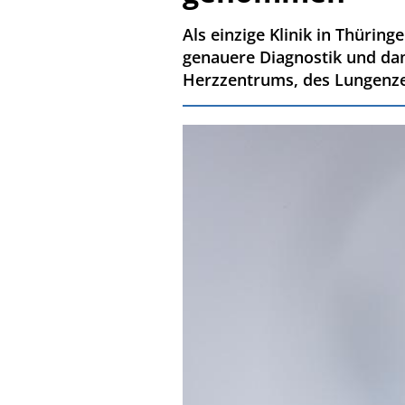
Als einzige Klinik in Thüring
genauere Diagnostik und dam
Herzzentrums, des Lungenz