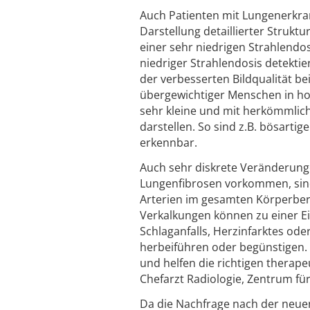
Auch Patienten mit Lungenerkra
Darstellung detaillierter Strukt
einer sehr niedrigen Strahlendos
niedriger Strahlendosis detekti
der verbesserten Bildqualität be
übergewichtiger Menschen in hoh
sehr kleine und mit herkömmlic
darstellen. So sind z.B. bösart
erkennbar.
Auch sehr diskrete Veränderun
Lungenfibrosen vorkommen, sind 
Arterien im gesamten Körperbere
Verkalkungen können zu einer E
Schlaganfalls, Herzinfarktes od
herbeiführen oder begünstigen.
und helfen die richtigen therape
Chefarzt Radiologie, Zentrum für
Da die Nachfrage nach der neue