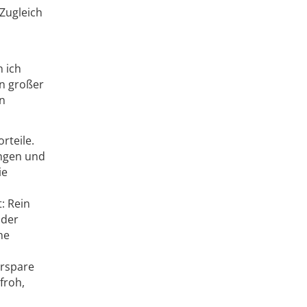
Zugleich
n ich
in großer
en
rteile.
ungen und
ie
: Rein
 der
ne
erspare
froh,