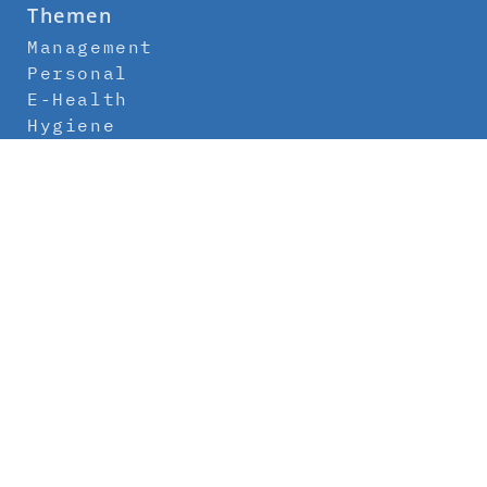
Themen
Management
Personal
E-Health
Hygiene
Labor
Medizintechnik
Klinikbau
Newsletter
Abo
Kontakt
Mediadaten
Über uns
Impressum
Datenschutz