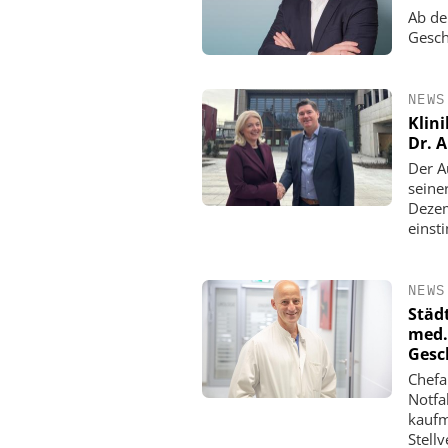
Ab de
Gesch
NEWS
Klini
Dr. 
Der A
seine
Dezem
einst
NEWS
Städ
med.
Gesc
Chefar
Notfa
kaufm
Stellv