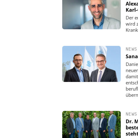
Alex
Karl
Der e
wird 
Krank
NEWS
Sana
Danie
neuer
damit
entsc
beruf
über
NEWS
Dr. 
best
steht