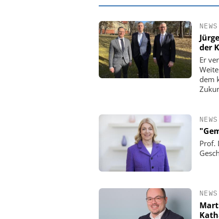
NEWS
Jürg
der K
Er ve
Weite
dem k
Zukun
NEWS
"Gem
Prof.
EASY SOFTWARE
Gesch
Digitalisierung 
Personalmanagement: Vo
Ordnung zur KI-fähigen
NEWS
Mart
Kath