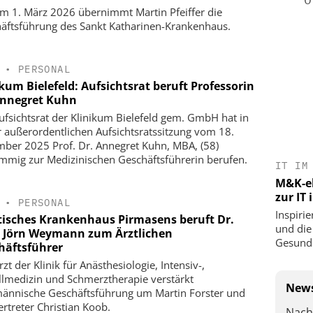
m 1. März 2026 übernimmt Martin Pfeiffer die
äftsführung des Sankt Katharinen-Krankenhaus.
•
PERSONAL
kum Bielefeld: Aufsichtsrat beruft Professorin
Annegret Kuhn
ufsichtsrat der Klinikum Bielefeld gem. GmbH hat in
r außerordentlichen Aufsichtsratssitzung vom 18.
ber 2025 Prof. Dr. Annegret Kuhn, MBA, (58)
immig zur Medizinischen Geschäftsführerin berufen.
IT IM
M&K-ek
zur IT
•
PERSONAL
Inspirie
tisches Krankenhaus Pirmasens beruft Dr.
und die
 Jörn Weymann zum Ärztlichen
Gesundh
häftsführer
zt der Klinik für Anästhesiologie, Intensiv-,
llmedizin und Schmerztherapie verstärkt
News
ännische Geschäftsführung um Martin Forster und
ertreter Christian Koob.
Nach