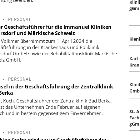
chtung beenden.
Klin
gGm
•
PERSONAL
r Geschäftsführer für die Immanuel Kliniken
rsdorf und Märkische Schweiz
Kie
 Volkmer übernimmt zum 1. April 2024 die
äftsführung in der Krankenhaus und Poliklinik
sdorf GmbH sowie der Rehabilitationsklinik Märkische
Karl-
eiz GmbH.
Kra
•
PERSONAL
Klin
sel in der Geschäftsführung der Zentralklinik
Gmb
Berka
t Koch, Geschäftsführer der Zentralklinik Bad Berka,
sst das Unternehmen Ende Februar auf eigenen
St. 
h und in bestem gegenseitigem Einvernehmen.
Fach
gGm
•
PERSONAL