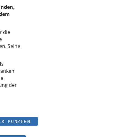
binden,
 dem
r die
e
en. Seine
ds
danken
ne
rung der
IK KONZERN