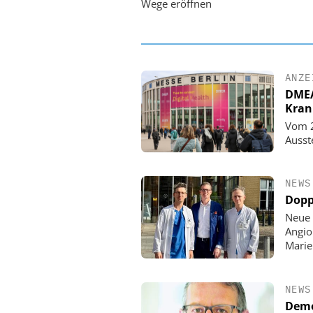
Wege eröffnen
ANZE
DMEA 
Kran
Vom 2
Ausst
NEWS
Dopp
Neue 
Angio
Mari
NEWS
Demo