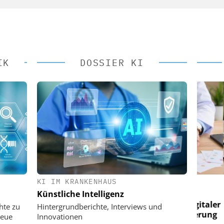
IK
DOSSIER KI
KI IM KRANKENHAUS
 AG
EASY SOFTWARE AG
Künstliche Intelligenz
 im
Digitalisierung im
n digitaler
Personalmanagement: Von digitaler
Perso
hte zu
Hintergrundberichte, Interviews und
 Steuerung
Ordnung zur KI-fähigen Steuerung
Ordn
neue
Innovationen