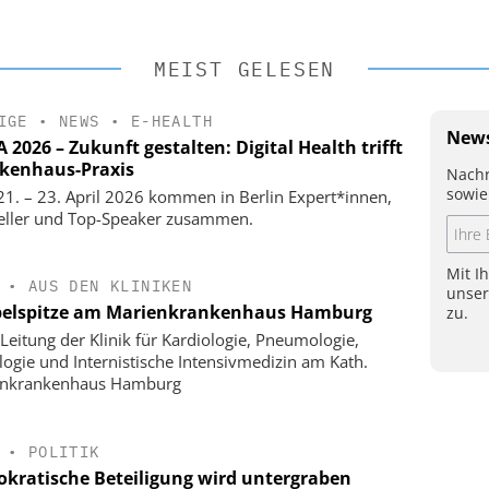
MEIST GELESEN
IGE
•
NEWS
•
E-HEALTH
News
2026 – Zukunft gestalten: Digital Health trifft
kenhaus-Praxis
Nachr
sowie
1. – 23. April 2026 kommen in Berlin Expert*innen,
eller und Top-Speaker zusammen.
Mit I
•
AUS DEN KLINIKEN
unse
elspitze am Marienkrankenhaus Hamburg
zu.
Leitung der Klinik für Kardiologie, Pneumologie,
logie und Internistische Intensivmedizin am Kath.
enkrankenhaus Hamburg
•
POLITIK
kratische Beteiligung wird untergraben