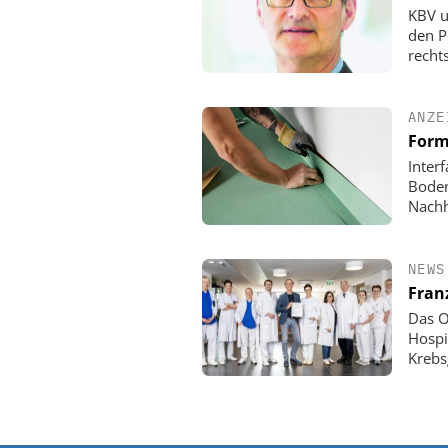
KBV u
den P
rechts
ANZE
Form
Inter
Boden
Nachh
NEWS
Fran
Das O
Hospi
Krebs