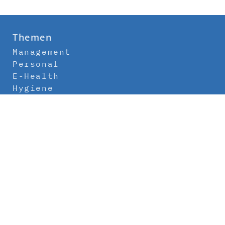
Themen
Management
Personal
E-Health
Hygiene
Labor
Medizintechnik
Klinikbau
Newsletter
Abo
Kontakt
Mediadaten