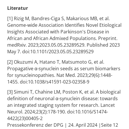
Literatur
[1] Rizig M, Bandres-Ciga S, Makarious MB, et al.
Genome-wide Association Identifies Novel Etiological
Insights Associated with Parkinson's Disease in
African and African Admixed Populations. Preprint.
medRxiv. 2023;2023.05.05.23289529. Published 2023
May 7. doi:10.1101/2023.05.05.23289529
[2] Okuzumi A, Hatano T, Matsumoto G, et al.
Propagative α-synuclein seeds as serum biomarkers
for synucleinopathies. Nat Med. 2023;29(6):1448-
1455. doi:10.1038/s41591-023-02358-9
[3] Simuni T, Chahine LM, Poston K, et al. A biological
definition of neuronal α-synuclein disease: towards
an integrated staging system for research. Lancet
Neurol. 2024;23(2):178-190. doi:10.1016/S1474-
4422(23)00405-2
Pressekonferenz der DPG | 24. April 2024 |Seite 12