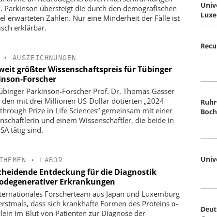
Univ
. Parkinson übersteigt die durch den demografischen
Lux
l erwarteten Zahlen. Nur eine Minderheit der Fälle ist
isch erklärbar.
Recu
•
AUSZEICHNUNGEN
weit größter Wissenschaftspreis für Tübinger
inson-Forscher
übinger Parkinson-Forscher Prof. Dr. Thomas Gasser
t den mit drei Millionen US-Dollar dotierten „2024
Ruhr
through Prize in Life Sciences“ gemeinsam mit einer
Boc
nschaftlerin und einem Wissenschaftler, die beide in
SA tätig sind.
Univ
THEMEN
•
LABOR
cheidende Entdeckung für die Diagnostik
odegenerativer Erkrankungen
nternationales Forscherteam aus Japan und Luxemburg
 erstmals, dass sich krankhafte Formen des Proteins α-
Deut
lein im Blut von Patienten zur Diagnose der