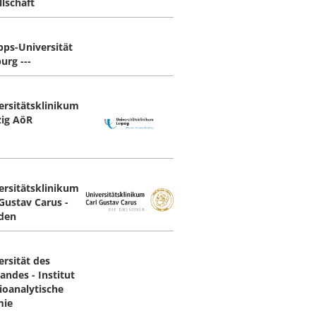
llschaft
ipps-Universität
urg ---
ersitätsklinikum
zig AöR
ersitätsklinikum
 Gustav Carus ­
den
ersität des
andes - Institut
Bioanalytische
mie