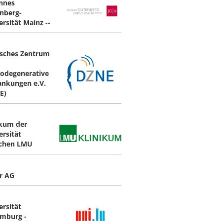
nnes
nberg-
rsität Mainz --
sches Zentrum
odegenerative
ankungen e.V.
E)
ikum der
ersität
chen LMU
r AG
ersität
mburg -