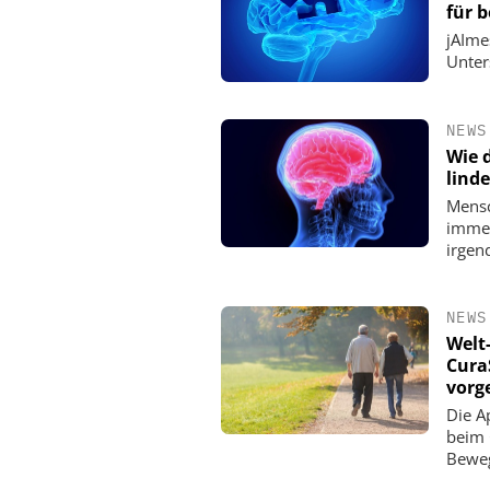
für 
jAImes
Unter
NEWS
Wie 
linde
Mensc
immer
irgen
NEWS
Welt
Cura
vorge
Die A
beim 
Beweg