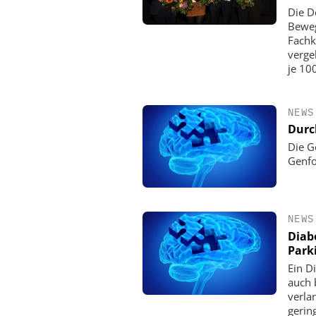
Die D
Beweg
Fachk
verge
je 10
NEWS
Durc
Die G
Genfo
NEWS
Diab
Park
Ein D
auch 
verla
gerin