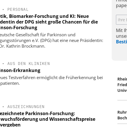
pape
•
PERSONAL
tik, Biomarker-Forschung und KI: Neue
identin der DPG sieht große Chancen für die
inson-Forschung
Mit 
eutsche Gesellschaft für Parkinson und
unse
ungsstörungen e.V. (DPG) hat eine neue Präsidentin:
Bes
 Dr. Kathrin Brockmann.
•
AUS DEN KLINIKEN
inson-Erkrankung
eues Testverfahren ermöglicht die Früherkennung bei
Rhei
opatienten.
Frie
Univ
•
AUSZEICHNUNGEN
Ruhr
ezeichnete Parkinson-Forschung:
Boch
wuchsförderung und Wissenschaftspreise
 vergeben