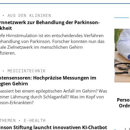
•
AUS DEN KLINIKEN
rnnetzwerk zur Behandlung der Parkinson-
kheit
iefe Hirnstimulation ist ein entscheidendes Verfahren
ehandlung von Parkinson. Forscher konnten nun das
ale Zielnetzwerk im menschlichen Gehirn
fizieren.
•
MEDIZINTECHNIK
tensensoren: Hochpräzise Messungen im
gten Gehirn
 AG
EASY SOFTWARE AG
assiert bei einem epileptischen Anfall im Gehirn? Was
im
Digitalisierung im
einer Lähmung durch Schlaganfall? Was im Kopf von
n digitaler
Personalmanagement: Von digitaler
Perso
nson-Erkrankten?
 Steuerung
Ordnung zur KI-fähigen Steuerung
Ordn
THEMEN
•
E-HEALTH
inson Stiftung launcht innovativen KI-Chatbot
L