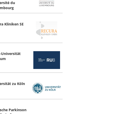
ersité du
embourg
ra Kliniken SE
-Universität
hum
ersität zu Köln
sche Parkinson