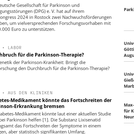
eutsche Gesellschaft für Parkinson und
Park
ungsstörungen (DPG) e. V. hat auf ihrem
ongress 2024 in Rostock zwei Nachwuchsförderungen
ben, um vielversprechenden Forschungsvorhaben mit
0.000 Euro zu unterstützen.
Univ
•
LABOR
Gött
hbruch für die Parkinson-Therapie?
Augu
enetik der Parkinson-Krankheit: Bringt die
rschung den Durchbruch für die Parkinson-Therapie?
Univ
Gieß
Mar
•
AUS DEN KLINIKEN
etes-Medikament könnte das Fortschreiten der
Max-
inson-Erkrankung bremsen
für 
iabetes-Medikament könnte laut einer aktuellen Studie
Neur
bei Parkinson helfen [1]. Die Substanz Lixisenatid
ngsamt das Fortschreiten der Symptome in einem
gen, aber statistisch signifikanten Umfang.