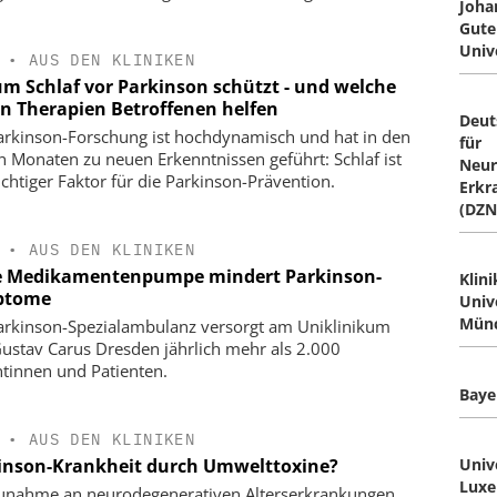
Joha
Gute
Unive
•
AUS DEN KLINIKEN
m Schlaf vor Parkinson schützt - und welche
n Therapien Betroffenen helfen
Deut
arkinson-Forschung ist hochdynamisch und hat in den
für
en Monaten zu neuen Erkenntnissen geführt: Schlaf ist
Neur
ichtiger Faktor für die Parkinson-Prävention.
Erkr
(DZN
•
AUS DEN KLINIKEN
 Medikamentenpumpe mindert Parkinson-
Klin
ptome
Univ
Mün
arkinson-Spezialambulanz versorgt am Uniklinikum
Gustav Carus Dresden jährlich mehr als 2.000
ntinnen und Patienten.
Baye
•
AUS DEN KLINIKEN
inson-Krankheit durch Umwelttoxine?
Univ
Luxe
unahme an neurodegenerativen Alterserkrankungen