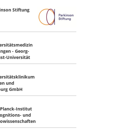
inson Stiftung
ersitätsmedizin
ingen - Georg-
st-Universität
ersitätsklinikum
en und
burg GmbH
Planck-Institut
Kognitions- und
owissenschaften