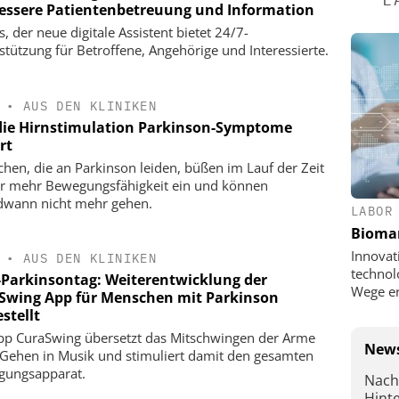
bessere Patientenbetreuung und Information
, der neue digitale Assistent bietet 24/7-
stützung für Betroffene, Angehörige und Interessierte.
•
AUS DEN KLINIKEN
die Hirnstimulation Parkinson-Symptome
rt
hen, die an Parkinson leiden, büßen im Lauf der Zeit
 mehr Bewegungsfähigkeit ein und können
dwann nicht mehr gehen.
LABOR
Bioma
Innovat
•
AUS DEN KLINIKEN
technol
-Parkinsontag: Weiterentwicklung der
Wege e
Swing App für Menschen mit Parkinson
stellt
pp CuraSwing übersetzt das Mitschwingen der Arme
News
Gehen in Musik und stimuliert damit den gesamten
ungsapparat.
Nach
Hint