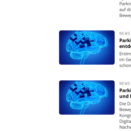
Parki
auf d
Beweg
NEWS
Park
entd
Erstm
im Ge
schon
NEWS
Park
und 
Die D
Beweg
Kongr
Digit
Nachw