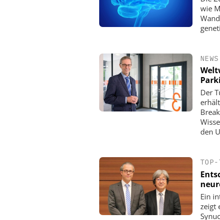
wie M
Wande
genet
NEWS
Welt
Park
Der T
erhäl
Break
Wisse
den U
TOP-
Ents
neur
Ein i
zeigt
Synuc