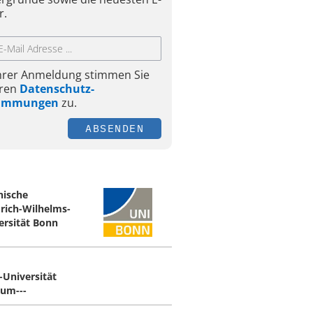
r.
Ihrer Anmeldung stimmen Sie
ren
Datenschutz-
timmungen
zu.
ABSENDEN
nische
drich-Wilhelms-
ersität Bonn
-Universität
um---