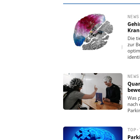
NEWS
Gehi
Kran
Die t
zur B
optim
identi
NEWS
Quan
bewe
EASY SOFTWARE
Was p
Digitalisierung 
nach 
Personalmanagement: Vo
Parki
Ordnung zur KI-fähigen
TOP-
Park