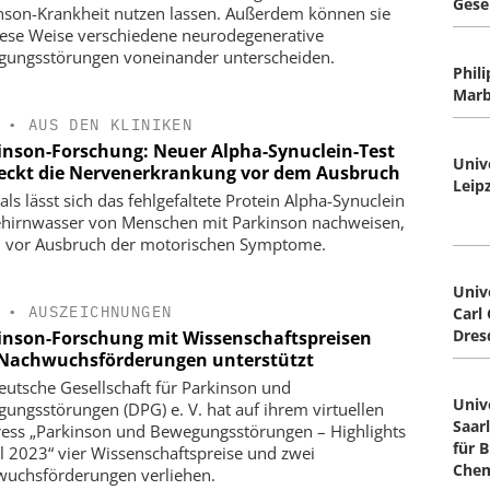
Gese
nson-Krankheit nutzen lassen. Außerdem können sie
iese Weise verschiedene neurodegenerative
ungsstörungen voneinander unterscheiden.
Phil
Marb
•
AUS DEN KLINIKEN
inson-Forschung: Neuer Alpha-Synuclein-Test
Univ
eckt die Nervenerkrankung vor dem Ausbruch
Leip
als lässt sich das fehlgefaltete Protein Alpha-Synuclein
hirnwasser von Menschen mit Parkinson nachweisen,
 vor Ausbruch der motorischen Symptome.
Univ
•
AUSZEICHNUNGEN
Carl
Dres
inson-Forschung mit Wissenschaftspreisen
Nachwuchsförderungen unterstützt
eutsche Gesellschaft für Parkinson und
Univ
ungsstörungen (DPG) e. V. hat auf ihrem virtuellen
Saarl
ess „Parkinson und Bewegungsstörungen – Highlights
für 
al 2023“ vier Wissenschaftspreise und zwei
Che
uchsförderungen verliehen.