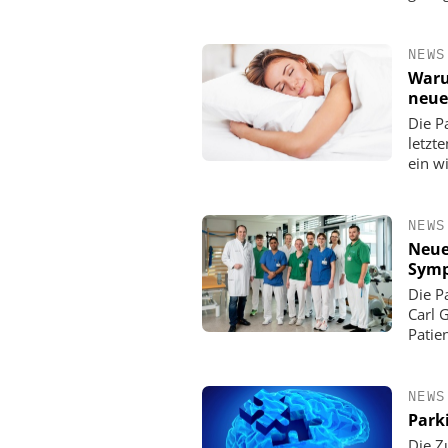
NEWS
Waru
neue
Die P
letzt
ein w
NEWS
Neue
Sym
Die P
Carl 
Patie
NEWS
Park
Die Z