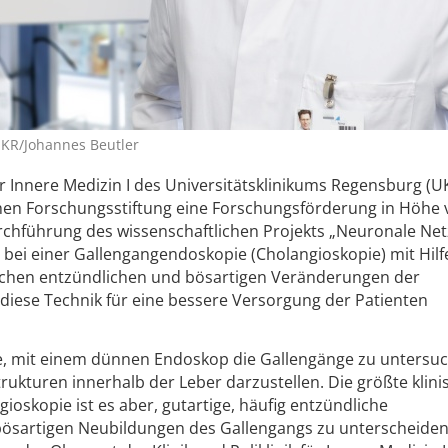
 UKR/Johannes Beutler
 für Innere Medizin I des Universitätsklinikums Regensburg (U
chen Forschungsstiftung eine Forschungsförderung in Höhe
rchführung des wissenschaftlichen Projekts „Neuronale Net
l bei einer Gallengangendoskopie (Cholangioskopie) mit Hilf
zwischen entzündlichen und bösartigen Veränderungen der
iese Technik für eine bessere Versorgung der Patienten
age, mit einem dünnen Endoskop die Gallengänge zu untersu
rukturen innerhalb der Leber darzustellen. Die größte klini
oskopie ist es aber, gutartige, häufig entzündliche
sartigen Neubildungen des Gallengangs zu unterscheiden“