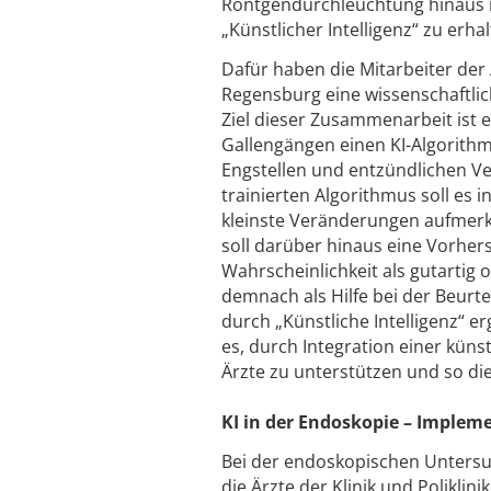
Röntgendurchleuchtung hinaus i
„Künstlicher Intelligenz“ zu erhal
Dafür haben die Mitarbeiter der 
Regensburg eine wissenschaftli
Ziel dieser Zusammenarbeit ist 
Gallengängen einen KI-Algorithm
Engstellen und entzündlichen V
trainierten Algorithmus soll es 
kleinste Veränderungen aufmerk
soll darüber hinaus eine Vorher
Wahrscheinlichkeit als gutartig
demnach als Hilfe bei der Beurt
durch „Künstliche Intelligenz“ e
es, durch Integration einer künst
Ärzte zu unterstützen und so die
KI in der Endoskopie – Implem
Bei der endoskopischen Unters
die Ärzte der Klinik und Poliklini