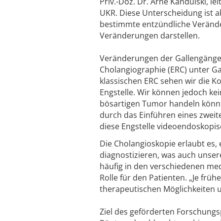
Priv.-Doz. Dr. Arne Kandulski, lei
UKR. Diese Unterscheidung ist a
bestimmte entzündliche Verände
Veränderungen darstellen.
Veränderungen der Gallengänge 
Cholangiographie (ERC) unter Ga
klassischen ERC sehen wir die K
Engstelle. Wir können jedoch kei
bösartigen Tumor handeln könnt
durch das Einführen eines zweite
diese Engstelle videoendoskopis
Die Cholangioskopie erlaubt es,
diagnostizieren, was auch unser
häufig in den verschiedenen medi
Rolle für den Patienten. „Je frü
therapeutischen Möglichkeiten u
Ziel des geförderten Forschung