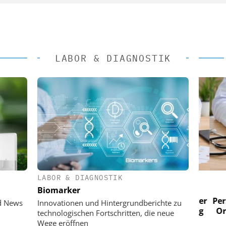
LABOR & DIAGNOSTIK
LABOR & DIAGNOSTIK
 AG
EASY SOFTWARE AG
Biomarker
im
Digitalisierung im
n digitaler
Personalmanagement: Von digitaler
Perso
d News
Innovationen und Hintergrundberichte zu
 Steuerung
Ordnung zur KI-fähigen Steuerung
Ordn
technologischen Fortschritten, die neue
Wege eröffnen