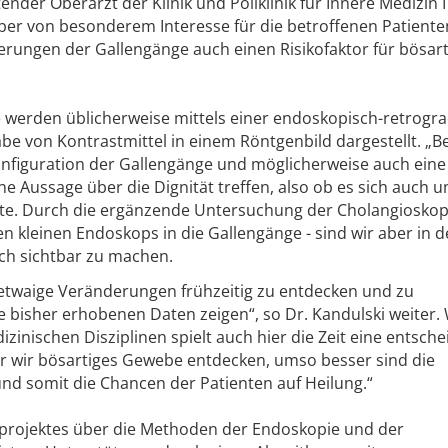
tender Oberarzt der Klinik und Poliklinik für Innere Medizin 
ber von besonderem Interesse für die betroffenen Patiente
rungen der Gallengänge auch einen Risikofaktor für bösart
werden üblicherweise mittels einer endoskopisch-retrogr
be von Kontrastmittel in einem Röntgenbild dargestellt. „Be
onfiguration der Gallengänge und möglicherweise auch eine
ne Aussage über die Dignität treffen, also ob es sich auch 
e. Durch die ergänzende Untersuchung der Cholangioskop
n kleinen Endoskops in die Gallengänge - sind wir aber in d
ch sichtbar zu machen.
 etwaige Veränderungen frühzeitig zu entdecken und zu
e bisher erhobenen Daten zeigen“, so Dr. Kandulski weiter.
zinischen Disziplinen spielt auch hier die Zeit eine entsch
her wir bösartiges Gewebe entdecken, umso besser sind die
nd somit die Chancen der Patienten auf Heilung.“
sprojektes über die Methoden der Endoskopie und der