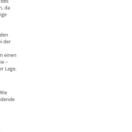
I des
n, da
ige
aden
i der
um einen
ie –
er Lage,
 Wie
eidende