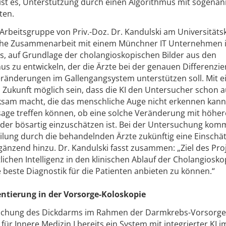
st es, Unterstützung durch einen Algorithmus mit sogenan
ten.
Arbeitsgruppe von Priv.-Doz. Dr. Kandulski am Universitäts
che Zusammenarbeit mit einem Münchner IT Unternehmen ini
es, auf Grundlage der cholangioskopischen Bilder aus den
us zu entwickeln, der die Ärzte bei der genauen Differenzi
eränderungen im Gallengangsystem unterstützen soll. Mit 
in Zukunft möglich sein, dass die KI den Untersucher schon a
sam macht, die das menschliche Auge nicht erkennen kann.
sage treffen können, ob eine solche Veränderung mit höher
 oder bösartig einzuschätzen ist. Bei der Untersuchung kom
eilung durch die behandelnden Ärzte zukünftig eine Einschä
rgänzend hinzu. Dr. Kandulski fasst zusammen: „Ziel des Proj
lichen Intelligenz in den klinischen Ablauf der Cholangioskop
 beste Diagnostik für die Patienten anbieten zu können.“
entierung in der Vorsorge-Koloskopie
uchung des Dickdarms im Rahmen der Darmkrebs-Vorsorge
k für Innere Medizin I bereits ein System mit integrierter KI i