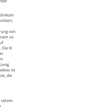
nter
klinikum
tiiert.
erung von
einem so
uf
 Die KI
er
mt
tzung
ektes ist
ie, die
 setzen
m