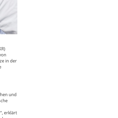
KR)
 von
ze in der
e
chen und
sche
, erklärt