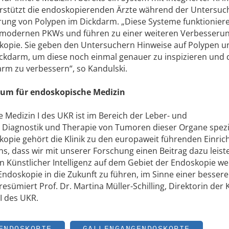
nterstützt die endoskopierenden Ärzte während der Untersuc
rung von Polypen im Dickdarm. „Diese Systeme funktionier
n modernen PKWs und führen zu einer weiteren Verbesseru
skopie. Sie geben den Untersuchern Hinweise auf Polypen u
ickdarm, um diese noch einmal genauer zu inspizieren und 
rm zu verbessern“, so Kandulski.
um für endoskopische Medizin
ere Medizin I des UKR ist im Bereich der Leber- und
Diagnostik und Therapie von Tumoren dieser Organe spezia
kopie gehört die Klinik zu den europaweit führenden Einri
ns, dass wir mit unserer Forschung einen Beitrag dazu leist
 Künstlicher Intelligenz auf dem Gebiet der Endoskopie we
Endoskopie in die Zukunft zu führen, im Sinne einer besser
sümiert Prof. Dr. Martina Müller-Schilling, Direktorin der K
 I des UKR.
ENDOSKOPIE
GALLENGANGENDOSKOPIE