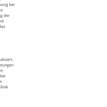
hung bei
en
ng der
nd
das
lisiert.
chtungen
en
iter
en
linik