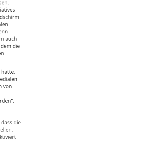
sen,
iatives
ldschirm
alen
Denn
rn auch
f dem die
en
hatte,
edialen
n von
rden“,
 dass die
llen,
tiviert