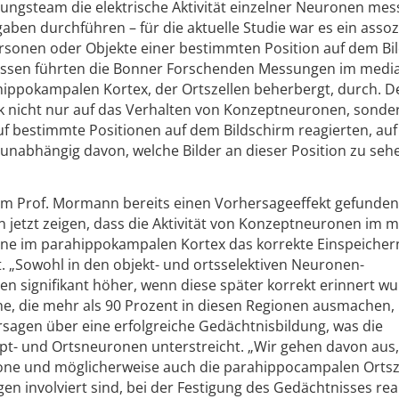
ungsteam die elektrische Aktivität einzelner Neuronen mes
ben durchführen – für die aktuelle Studie war es ein assoz
sonen oder Objekte einer bestimmten Position auf dem Bi
sen führten die Bonner Forschenden Messungen im medi
ippokampalen Kortex, der Ortszellen beherbergt, durch. 
rk nicht nur auf das Verhalten von Konzeptneuronen, sonde
auf bestimmte Positionen auf dem Bildschirm reagierten, au
 unabhängig davon, welche Bilder an dieser Position zu seh
 Prof. Mormann bereits einen Vorhersageeffekt gefunden 
jetzt zeigen, dass die Aktivität von Konzeptneuronen im m
ne im parahippokampalen Kortex das korrekte Einspeicher
 „Sowohl in den objekt- und ortsselektiven Neuronen-
en signifikant höher, wenn diese später korrekt erinnert wu
e, die mehr als 90 Prozent in diesen Regionen ausmachen,
sagen über eine erfolgreiche Gedächtnisbildung, was die
pt- und Ortsneuronen unterstreicht. „Wir gehen davon aus,
e und möglicherweise auch die parahippocampalen Ortsze
en involviert sind, bei der Festigung des Gedächtnisses reak