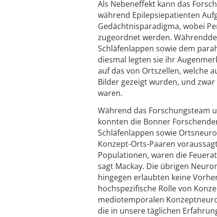
Als Nebeneffekt kann das Forsch
während Epilepsiepatienten Aufga
Gedächtnisparadigma, wobei Per
zugeordnet werden. Währenddes
Schläfenlappen sowie dem parah
diesmal legten sie ihr Augenme
auf das von Ortszellen, welche 
Bilder gezeigt wurden, und zwar
waren.
Während das Forschungsteam um
konnten die Bonner Forschenden 
Schläfenlappen sowie Ortsneuro
Konzept-Orts-Paaren voraussagt.
Populationen, waren die Feuerat
sagt Mackay. Die übrigen Neuron
hingegen erlaubten keine Vorher
hochspezifische Rolle von Konze
mediotemporalen Konzeptneuron
die in unsere täglichen Erfahrung