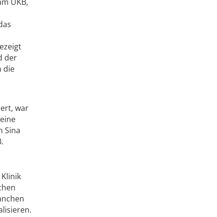
 am UKB,
 das
gezeigt
d der
 die
s
ert, war
teine
n Sina
.
Klinik
schen
Manchen
lisieren.