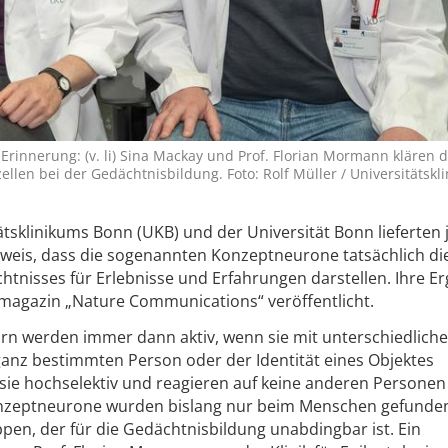
rinnerung: (v. li) Sina Mackay und Prof. Florian Mormann klären d
ellen bei der Gedächtnisbildung. Foto: Rolf Müller / Universitätskl
tsklinikums Bonn (UKB) und der Universität Bonn lieferten j
eweis, dass die sogenannten Konzeptneurone tatsächlich di
tnisses für Erlebnisse und Erfahrungen darstellen. Ihre E
agazin „Nature Communications“ veröffentlicht.
rn werden immer dann aktiv, wenn sie mit unterschiedlich
anz bestimmten Person oder der Identität eines Objektes
 sie hochselektiv und reagieren auf keine anderen Personen
onzeptneurone wurden bislang nur beim Menschen gefunde
pen, der für die Gedächtnisbildung unabdingbar ist. Ein