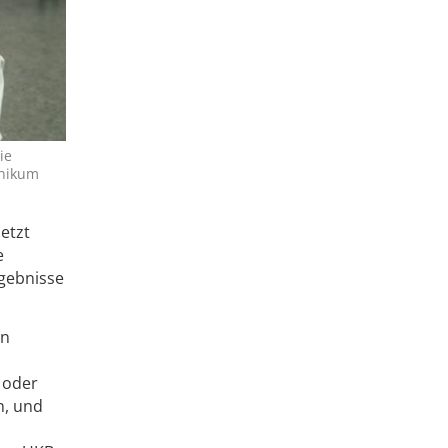
ie
inikum
etzt
e
rgebnisse
en
 oder
n, und