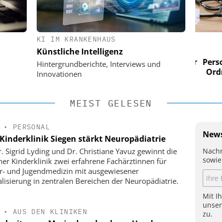
KI IM KRANKENHAUS
 AG
EASY SOFTWARE AG
Künstliche Intelligenz
im
Digitalisierung im
n digitaler
Personalmanagement: Von digitaler
Perso
Hintergrundberichte, Interviews und
 Steuerung
Ordnung zur KI-fähigen Steuerung
Ordn
Innovationen
MEIST GELESEN
•
PERSONAL
News
Kinderklinik Siegen stärkt Neuropädiatrie
Nachr
r. Sigrid Lyding und Dr. Christiane Yavuz gewinnt die
sowie
ner Kinderklinik zwei erfahrene Fachärztinnen für
r- und Jugendmedizin mit ausgewiesener
alisierung in zentralen Bereichen der Neuropädiatrie.
Mit I
unse
•
AUS DEN KLINIKEN
zu.