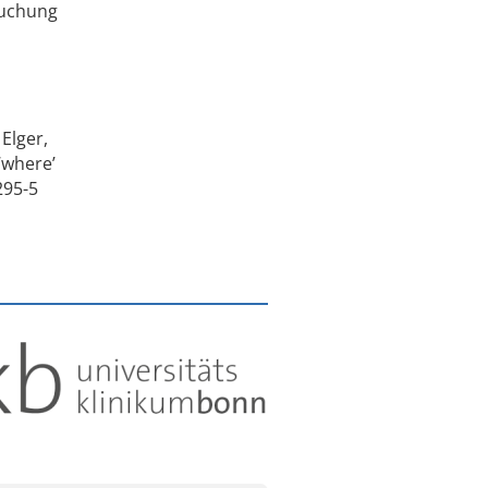
suchung
Elger,
‘where’
295-5