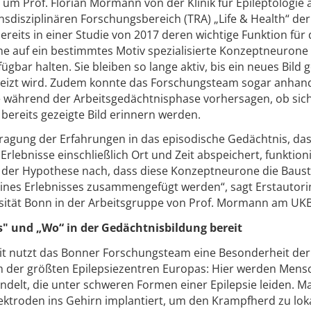
um Prof. Florian Mormann von der Klinik für Epileptologie
nsdisziplinären Forschungsbereich (TRA) „Life & Health“ der
bereits in einer Studie von 2017 deren wichtige Funktion für
ne auf ein bestimmtes Motiv spezialisierte Konzeptneurone
ügbar halten. Sie bleiben so lange aktiv, bis ein neues Bild 
reizt wird. Zudem konnte das Forschungsteam sogar anhan
 während der Arbeitsgedächtnisphase vorhersagen, ob sich
bereits gezeigte Bild erinnern werden.
tragung der Erfahrungen in das episodische Gedächtnis, da
Erlebnisse einschließlich Ort und Zeit abspeichert, funktioni
r der Hypothese nach, dass diese Konzeptneurone die Baus
 eines Erlebnisses zusammengefügt werden“, sagt Erstautori
sität Bonn in der Arbeitsgruppe von Prof. Mormann am UKB
s" und „Wo“ in der Gedächtnisbildung bereit
eit nutzt das Bonner Forschungsteam eine Besonderheit der 
em der größten Epilepsiezentren Europas: Hier werden Men
delt, die unter schweren Formen einer Epilepsie leiden. 
ktroden ins Gehirn implantiert, um den Krampfherd zu loka