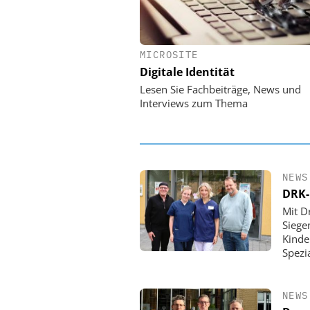
MICROSITE
EASY SOFTWARE
Digitale Identität
Digitalisierung 
Personalmanagement: Vo
Lesen Sie Fachbeiträge, News und
Ordnung zur KI-fähigen
Interviews zum Thema
NEWS
DRK-
Mit D
Siege
Kinde
Spezi
NEWS