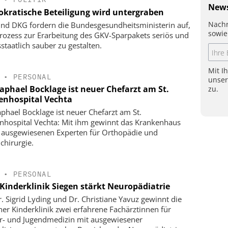
News
kratische Beteiligung wird untergraben
Nachr
nd DKG fordern die Bundesgesundheitsministerin auf,
sowie
rozess zur Erarbeitung des GKV-Sparpakets seriös und
staatlich sauber zu gestalten.
Mit I
•
PERSONAL
unse
Raphael Bocklage ist neuer Chefarzt am St.
zu.
enhospital Vechta
aphael Bocklage ist neuer Chefarzt am St.
nhospital Vechta: Mit ihm gewinnt das Krankenhaus
 ausgewiesenen Experten für Orthopädie und
chirurgie.
•
PERSONAL
Kinderklinik Siegen stärkt Neuropädiatrie
r. Sigrid Lyding und Dr. Christiane Yavuz gewinnt die
ner Kinderklinik zwei erfahrene Fachärztinnen für
r- und Jugendmedizin mit ausgewiesener