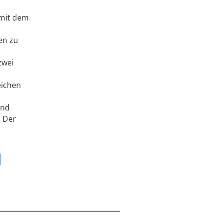
 mit dem
en zu
zwei
eichen
und
. Der