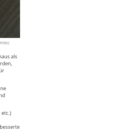
emtec
haus als
rden,
ür
ine
und
etc.)
rbesserte