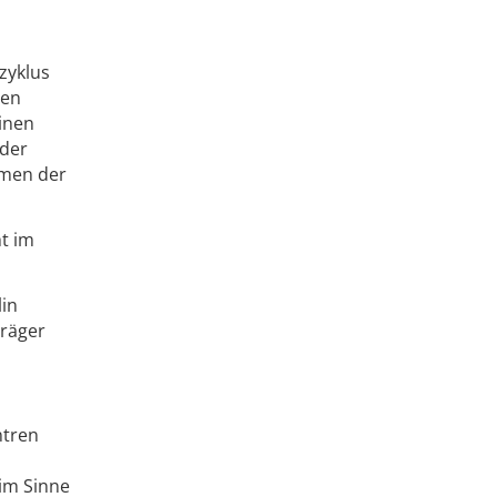
zyklus
ten
inen
 der
hmen der
ht im
lin
träger
ntren
 im Sinne