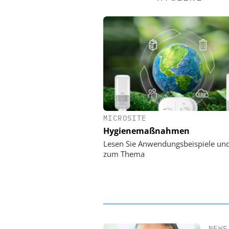
MICROSITE
EASY SOFTWARE
Hygienemaßnahmen
Digitalisierung 
Personalmanagement: Vo
Lesen Sie Anwendungsbeispiele un
Ordnung zur KI-fähigen
zum Thema
NEWS