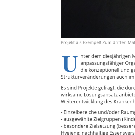
Projekt als Exempel! Zum dritten Ma
U
nter dem diesjährigen 
anpassungsfähiger Orga
die konzeptionell und g
Strukturveränderungen auch im
Es sind Projekte gefragt, die dur
wirksame Lösungsansatz anbieten
Weiterentwicklung des Kranken
- Einzelbereiche und/oder Raum
- ausgewählte Zielgruppen (Kinde
- besondere Zielsetzung (bessere
Hygiene; nachhaltige Essensverso