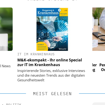
IT IM KRANKENHAUS
 AG
EASY SOFTWARE AG
M&K-ekompakt - Ihr online Special
im
Digitalisierung im
zur IT im Krankenhaus
n digitaler
Personalmanagement: Von digitaler
Perso
d News
 Steuerung
Ordnung zur KI-fähigen Steuerung
Ordn
Inspirierende Stories, exklusive Interviews
und die neuesten Trends aus der digitalen
Gesundheitswelt
MEIST GELESEN
•
POLITIK