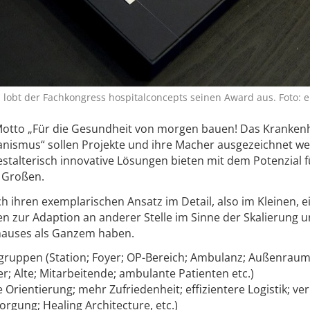
l lobt der Fachkongress hospitalconcepts seinen Award aus. Foto: 
Motto „Für die Gesundheit von morgen bauen! Das Kranken
nismus“ sollen Projekte und ihre Macher ausgezeichnet we
estalterisch innovative Lösungen bieten mit dem Potenzial f
 Großen.
ch ihren exemplarischen Ansatz im Detail, also im Kleinen, e
 zur Adaption an anderer Stelle im Sinne der Skalierung 
hauses als Ganzem haben.
gruppen (Station; Foyer; OP-Bereich; Ambulanz; Außenraum 
r; Alte; Mitarbeitende; ambulante Patienten etc.)
 Orientierung; mehr Zufriedenheit; effizientere Logistik; ve
rgung; Healing Architecture, etc.)