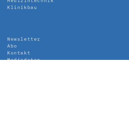
Medizintechnik
Klinikbau
Newsletter
Abo
Kontakt
Mediadaten
Über uns
Impressum
Datenschutz
AGB