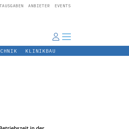
TAUSGABEN
ANBIETER
EVENTS
ECHNIK
KLINIKBAU
etriebszeit in der