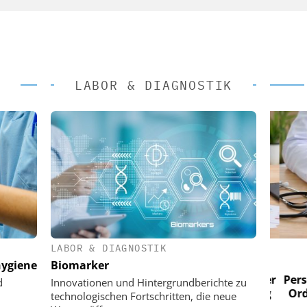
LABOR & DIAGNOSTIK
LABOR & DIAGNOSTIK
 AG
EASY SOFTWARE AG
ygiene
Biomarker
im
Digitalisierung im
n digitaler
Personalmanagement: Von digitaler
Perso
d
Innovationen und Hintergrundberichte zu
 Steuerung
Ordnung zur KI-fähigen Steuerung
Ordn
technologischen Fortschritten, die neue