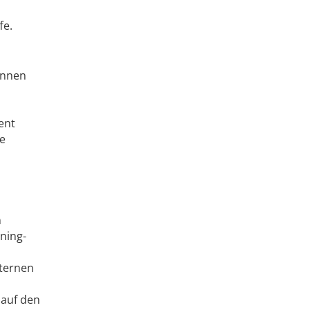
fe.
ginnen
ent
te
n
ning-
nternen
 auf den