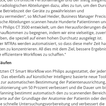
adiologischen Abteilungen dazu, alles zu tun, um den Dur
 Betriebszeit der Geräte zu gewährleisten und
 vermeiden“, so Michael Heider, Business Manager Precis
gische Abteilungen scannen heute Hunderte Patientinnen u
n Philips CT 3500 entwickelt, um den Herausforderungen di
aufkommen zu begegnen, indem wir eine vielseitige, zuver
en, die speziell auf einen hohen Durchsatz ausgelegt ist.
der MTRAs werden automatisiert, so dass diese mehr Zeit ha
ten zu konzentrieren. All dies mit dem Ziel, bessere Ergebni
effizientere Workflows zu schaffen.“
läufen
tzten CT Smart Workflow von Philips ausgestattet, der jeden
Das ebenfalls auf künstlicher Intelligenz basierte neue Tool
 zur automatischen Bestimmung der Patientenausrichtung,
itionierung um 50 Prozent verbessert und die Dauer um bi
e Planning bestimmt automatisch den zu scannenden Bereich
te auf der Grundlage der Anatomie der Patientin oder de
ine schnelle Untersuchungsvorbereitung und verbessert die