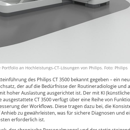
Portfolio an Hochleistungs-CT-Lösungen von Philips. Foto: Philips
rkteinführung des Philips CT 3500 bekannt gegeben – ein neu
satz, der auf die Bedürfnisse der Routineradiologie und 
 hoher Auslastung ausgerichtet ist. Der mit KI (künstliche
ie ausgestattete CT 3500 verfügt über eine Reihe von Funkti
esserung der Workflows. Diese tragen dazu bei, die Konsist
f Anhieb zu gewährleisten, was für sichere Diagnosen und e
ten erforderlich ist.
ck, der chronische Personalmangel und der stetig steigen