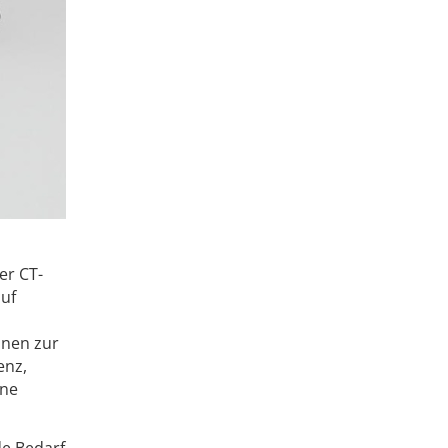
er CT-
auf
onen zur
enz,
ine
de Bedarf