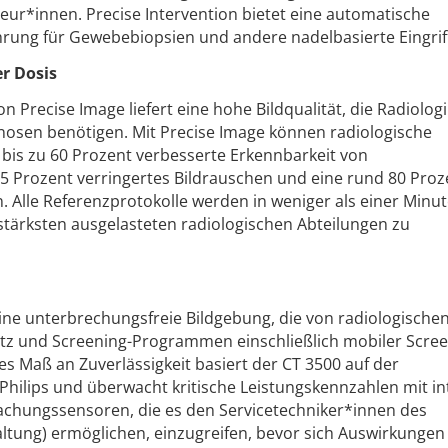
ur*innen. Precise Intervention bietet eine automatische
rung für Gewebebiopsien und andere nadelbasierte Eingrif
er Dosis
on Precise Image liefert eine hohe Bildqualität, die Radiolo
nosen benötigen. Mit Precise Image können radiologische
 bis zu 60 Prozent verbesserte Erkennbarkeit von
85 Prozent verringertes Bildrauschen und eine rund 80 Proz
n. Alle Referenzprotokolle werden in weniger als einer Minu
 stärksten ausgelasteten radiologischen Abteilungen zu
eine unterbrechungsfreie Bildgebung, die von radiologische
z und Screening-Programmen einschließlich mobiler Scree
ses Maß an Zuverlässigkeit basiert der CT 3500 auf der
hilips und überwacht kritische Leistungskennzahlen mit i
chungssensoren, die es den Servicetechniker*innen des
tung) ermöglichen, einzugreifen, bevor sich Auswirkungen