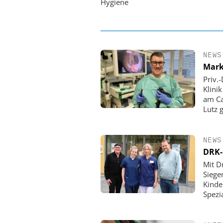
Hygiene
NEWS
Mark
Priv.
Klini
am Ca
Lutz 
NEWS
DRK-
Mit D
Siege
Kinde
Spezi