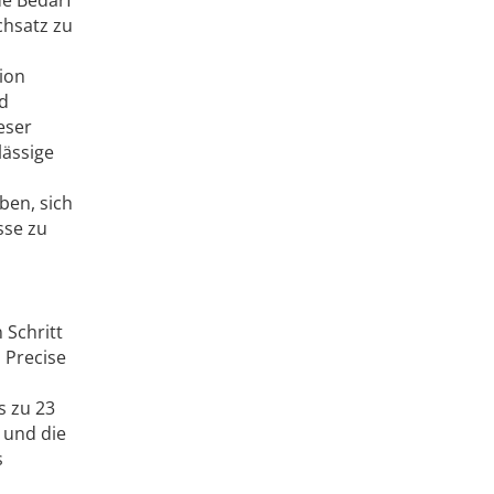
chsatz zu
ion
nd
eser
lässige
ben, sich
sse zu
 Schritt
 Precise
s zu 23
 und die
s