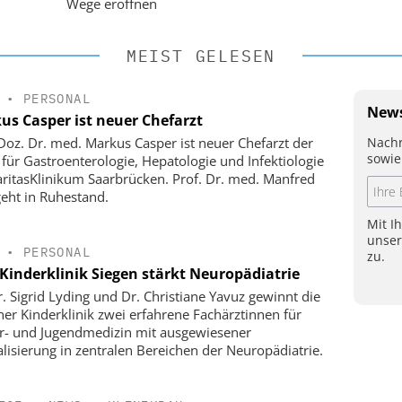
Wege eröffnen
MEIST GELESEN
•
PERSONAL
News
us Casper ist neuer Chefarzt
Nachr
-Doz. Dr. med. Markus Casper ist neuer Chefarzt der
sowie
k für Gastroenterologie, Hepatologie und Infektiologie
ritasKlinikum Saarbrücken. Prof. Dr. med. Manfred
geht in Ruhestand.
Mit I
unse
•
PERSONAL
zu.
Kinderklinik Siegen stärkt Neuropädiatrie
r. Sigrid Lyding und Dr. Christiane Yavuz gewinnt die
ner Kinderklinik zwei erfahrene Fachärztinnen für
r- und Jugendmedizin mit ausgewiesener
alisierung in zentralen Bereichen der Neuropädiatrie.