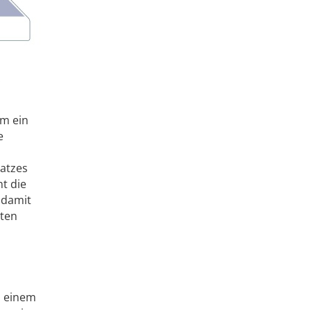
s
um ein
e
satzes
t die
 damit
mten
n einem