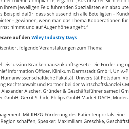
 bei Thieme Compliance, ergänzt: „Aus unserer Sicht ist di
n ihrem jeweiligen Feld führenden Spezialisten ein absolute
 Beispiel dafür, dass schlussendlich alle Beteiligten – Kund
ieter – gewinnen, wenn man das Thema Kooperationen für 
rnst nimmt und auf Augenhöhe angeht.“
ecare auf den
Wiley Industry Days
entiert folgende Veranstaltungen zum Thema
anel Discussion Krankenhauszukunftsgesetz- Die Förderung o
hief Information Officer, Klinikum Darmstadt GmbH, Univ.-Pr
e, Humanwissenschaftliche Fakultät, Universität Potsdam, V
ring Rechtsanwalt und Partner bei der Wirtschaftskanzlei C
. Alexander Alscher, Gründer & Geschäftsführer samedi G
ger GmbH, Gerrit Schick, Philips GmbH Market DACH, Modera
anagement: Mit KHZG-Förderung des Patientenportals eine
 Region schaffen, Speaker: Maximiliam Greschke, Geschäfts
g