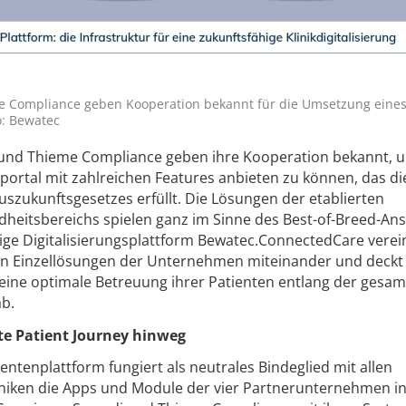
e Compliance geben Kooperation bekannt für die Umsetzung eine
o: Bewatec
 und Thieme Compliance geben ihre Kooperation bekannt, 
portal mit zahlreichen Features anbieten zu können, das di
uszukunftsgesetzes erfüllt. Die Lösungen der etablierten
dheitsbereichs spielen ganz im Sinne des Best-of-Breed-An
ge Digitalisierungsplattform Bewatec.ConnectedCare verein
ten Einzellösungen der Unternehmen miteinander und deckt
 eine optimale Betreuung ihrer Patienten entlang der gesa
ab.
te Patient Journey hinweg
ntenplattform fungiert als neutrales Bindeglied mit allen
liniken die Apps und Module der vier Partnerunternehmen i