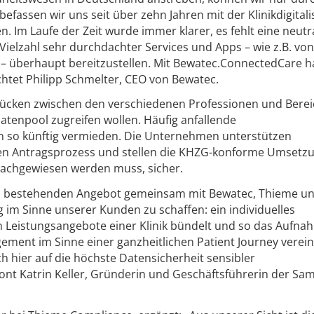
efassen wir uns seit über zehn Jahren mit der Klinikdigital
. Im Laufe der Zeit wurde immer klarer, es fehlt eine neutr
Vielzahl sehr durchdachter Services und Apps – wie z.B. von
 überhaupt bereitzustellen. Mit Bewatec.ConnectedCare h
ichtet Philipp Schmelter, CEO von Bewatec.
ücken zwischen den verschiedenen Professionen und Berei
 Datenpool zugreifen wollen. Häufig anfallende
so künftig vermieden. Die Unternehmen unterstützen
en Antragsprozess und stellen die KHZG-konforme Umsetzu
 nachgewiesen werden muss, sicher.
m bestehenden Angebot gemeinsam mit Bewatec, Thieme u
 im Sinne unserer Kunden zu schaffen: ein individuelles
en Leistungsangebote einer Klinik bündelt und so das Aufna
ent im Sinne einer ganzheitlichen Patient Journey verein
h hier auf die höchste Datensicherheit sensibler
nt Katrin Keller, Gründerin und Geschäftsführerin der Sa