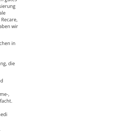
isierung
ale
 Recare,
aben wir
chen in
ng, die
nd
hme-,
facht.
medi