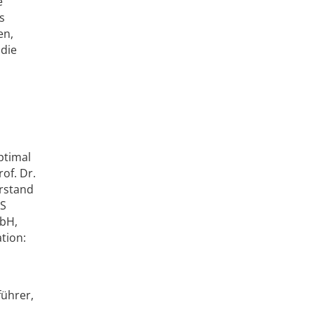
e
s
en,
die
ptimal
of. Dr.
orstand
MS
mbH,
tion:
führer,