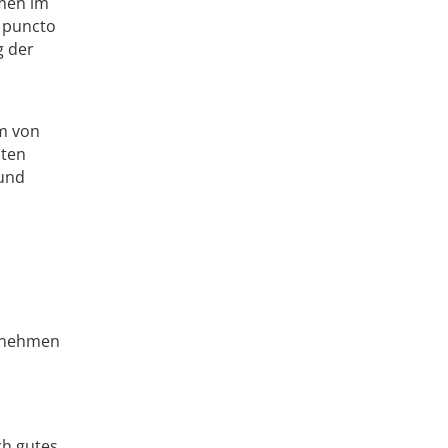
emen im
 puncto
g der
um von
hten
 und
k nehmen
ch gutes