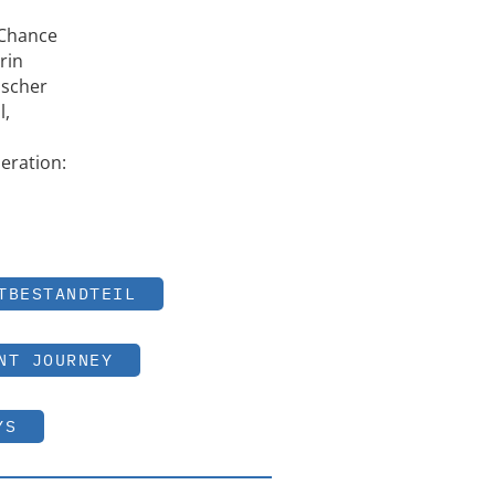
 Chance
rin
ischer
l,
eration:
TBESTANDTEIL
NT JOURNEY
YS