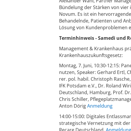
Alexander Wahl, Partner Manager
Bündelung der Stärken von vier i
Novum. Es ist ein hervorragendes
Behandelnde, Patienten und Anb
Lösung von Kundenproblemen e
Terminhinweis - Samedi und R
Management & Krankenhaus präs
Krankenhauszukunftsgesetz:
Montag, 7. Juni, 10:30-12:15: P
nutzen, Speaker: Gerhard Ertl, C
rer. pol. habil. Christoph Rasch
IFK Potsdam e.V., Dr. Roland Wi
Deutschland, Hamburg, Prof. Dr
Chris Schiller, Pflegeplatzmana
Anton Dörig
Anmeldung
14:00-15:00: Digitales Entlassm
strategische Vernetzung mit der
Recare Deutschland,
Anmeldun