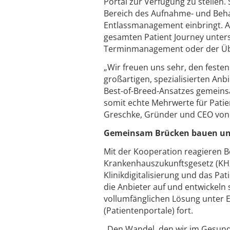
Portal zur Verfügung zu stellen
Bereich des Aufnahme- und Beh
Entlassmanagement einbringt. Au
gesamten Patient Journey unters
Terminmanagement oder der Übe
„Wir freuen uns sehr, den fest
großartigen, spezialisierten Anb
Best-of-Breed-Ansatzes gemeins
somit echte Mehrwerte für Patien
Greschke, Gründer und CEO von
Gemeinsam Brücken bauen und 
Mit der Kooperation reagieren 
Krankenhauszukunftsgesetz (KH
Klinikdigitalisierung und das 
die Anbieter auf und entwickeln
vollumfänglichen Lösung unter E
(Patientenportale) fort.
„Den Wandel, den wir im Gesund