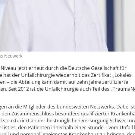
us Neuwerk
Niveau jetzt erneut durch die Deutsche Gesellschaft für
e hat der Unfallchirurgie wiederholt das Zertifikat „Lokales
 – die Abteilung kann damit auf zehn Jahre zertifizierte
en. Seit 2012 ist die Unfallchirurgie auch Teil des „Trauma
en an die Mitglieder des bundesweiten Netzwerks. Dabei st
r den Zusammenschluss besonders qualifizierter Krankenh
d strukturiert an der bestmöglichen Versorgung Schwer- u
l ist es, den Patienten innerhalb einer Stunde – vom Unfall 
kturell und personell geeignetes Krankenhaus zu bringen, den