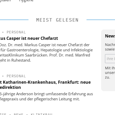
MEIST GELESEN
•
PERSONAL
News
us Casper ist neuer Chefarzt
Nachr
-Doz. Dr. med. Markus Casper ist neuer Chefarzt der
sowie
k für Gastroenterologie, Hepatologie und Infektiologie
ritasKlinikum Saarbrücken. Prof. Dr. med. Manfred
geht in Ruhestand.
Mit I
unse
•
PERSONAL
zu.
t Katharinen-Krankenhaus, Frankfurt: neue
gedirektion
6-jährige Anderson bringt umfassende Erfahrung aus
flegepraxis und der pflegerischen Leitung mit.
IGE
•
NEWS
•
KLINIKBAU