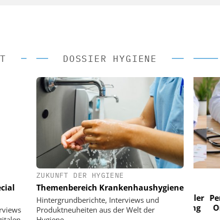
T
DOSSIER HYGIENE
ZUKUNFT DER HYGIENE
 AG
EASY SOFTWARE AG
cial
Themenbereich Krankenhaushygiene
im
Digitalisierung im
n digitaler
Personalmanagement: Von digitaler
Perso
Hintergrundberichte, Interviews und
 Steuerung
Ordnung zur KI-fähigen Steuerung
Ordn
erviews
Produktneuheiten aus der Welt der
italen
Hygiene