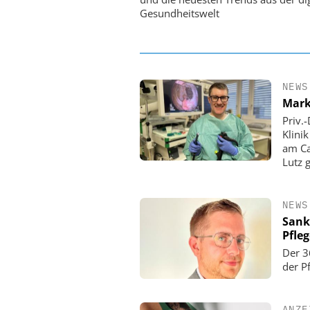
Gesundheitswelt
NEWS
Mark
Priv.
Klini
am Ca
Lutz 
NEWS
Sank
Pfle
Der 3
der P
ANZE