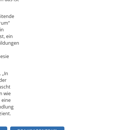
eitende
trum“
in
t, ein
bildungen
hesie
 „In
der
uscht
n wie
 eine
andlung
ient.