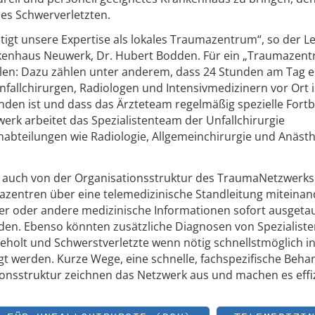
nes Schwerverletzten.
ätigt unsere Expertise als lokales Traumazentrum“, so der L
ankenhaus Neuwerk, Dr. Hubert Bodden. Für ein „Traumazen
üllen: Dazu zählen unter anderem, dass 24 Stunden am Tag e
allchirurgen, Radiologen und Intensivmedizinern vor Ort is
en ist und dass das Ärzteteam regelmäßig spezielle Fort
erk arbeitet das Spezialistenteam der Unfallchirurgie
chabteilungen wie Radiologie, Allgemeinchirurgie und Anäst
n auch von der Organisationsstruktur des TraumaNetzwerks.
azentren über eine telemedizinische Standleitung miteinan
er oder andere medizinische Informationen sofort ausgeta
den. Ebenso könnten zusätzliche Diagnosen von Spezialiste
geholt und Schwerstverletzte wenn nötig schnellstmöglich in
egt werden. Kurze Wege, eine schnelle, fachspezifische Beh
onsstruktur zeichnen das Netzwerk aus und machen es effiz