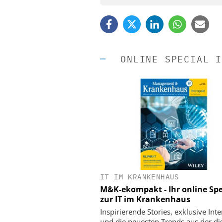
ONLINE SPECIAL I
IT IM KRANKENHAUS
EASY SOFTWARE
M&K-ekompakt - Ihr online Spe
Digitalisierung 
zur IT im Krankenhaus
Personalmanagement: Vo
Ordnung zur KI-fähigen
Inspirierende Stories, exklusive Int
und die neuesten Trends aus der dig