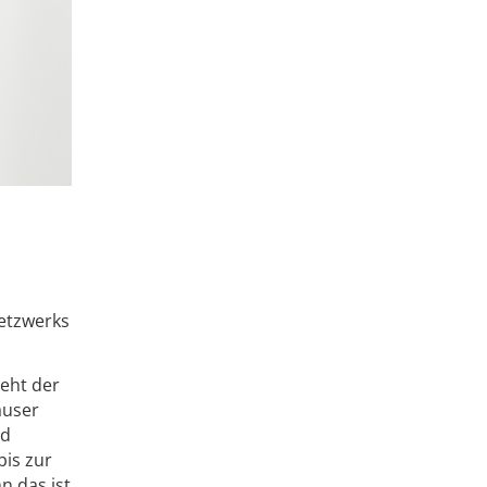
Netzwerks
eht der
äuser
nd
bis zur
n das ist