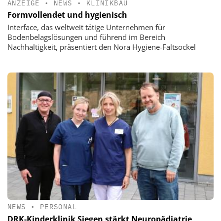
ANZEIGE
•
NEWS
•
KLINIKBAU
Formvollendet und hygienisch
Interface, das weltweit tätige Unternehmen für
Bodenbelagslösungen und führend im Bereich
Nachhaltigkeit, präsentiert den Nora Hygiene-Faltsockel
NEWS
•
PERSONAL
DRK-Kinderklinik Siegen stärkt Neuropädiatrie