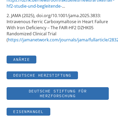
https://dzhk.de/newsroom/aktuelles/news/artikel/fair-
hf2-studie-und-begleitende-
...
2. JAMA (2025), doi.org/10.1001/jama.2025.3833:
Intravenous Ferric Carboxymaltose in Heart Failure
With Iron Deficiency – The FAIR-HF2 DZHK05
Randomized Clinical Trial
(
https://jamanetwork.com/journals/jama/fullarticle/283
ANÄMIE
DEUTSCHE HERZSTIFTUNG
DEUTSCHE STIFTUNG FÜR
HERZFORSCHUNG
EISENMANGEL