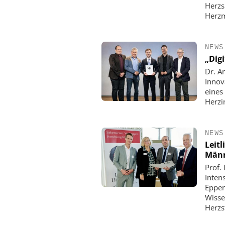
Herzs
Herzm
NEWS
„Dig
Dr. A
Innov
eines
Herzi
NEWS
Leitl
Männ
Prof.
Inten
Eppen
Wisse
Herzs