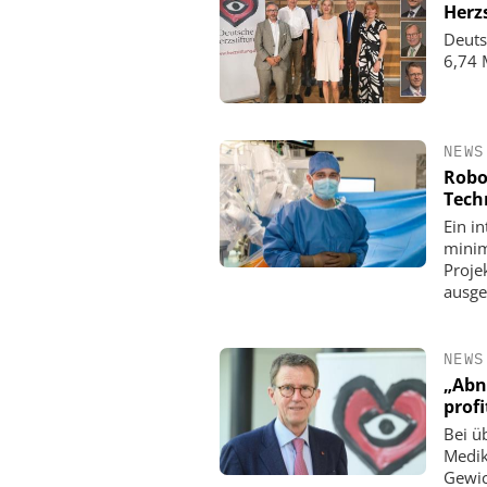
Herz
Deuts
6,74 
NEWS
Robo
Tech
Ein i
minim
Proje
ausge
NEWS
„Abn
profi
Bei ü
Medik
Gewic