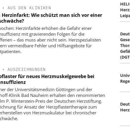
HELI
•
AUS DEN KLINIKEN
Herz
 Herzinfarkt: Wie schützt man sich vor einer
Leip
schwäche?
ochen: Herzinfarkte erhöhen die Gefahr einer
nsuffizienz mit gravierenden Folgen für die
Deut
ffenen – das muss aber nicht sein. Herzspezialisten
Gesel
tern vermeidbare Fehler und Hilfsangebote für
Thor
ktpatienten.
Gefä
(DGT
•
AUSZEICHNUNGEN
Univ
pflaster für neues Herzmuskelgewebe bei
Rege
insuffizienz
her der Universitätsmedizin Göttingen und der
hoff-Klinik Bad Nauheim erhalten den renommierten
lm P. Winterstein-Preis der Deutschen Herzstiftung.
Deut
ichnung für Ansatz der Herzpflastertherapie zum
Herzs
rherstellen von Herzmuskulatur bei chronischer
chwäche.