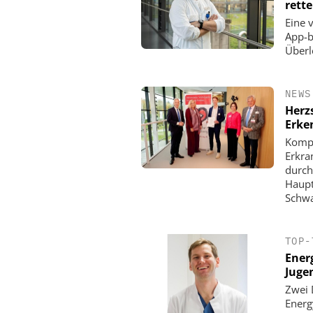
rett
Eine 
App-b
Überl
NEWS
Herz
Erke
Kompl
Erkra
durch
Haupt
Schwa
TOP-
Energ
Juge
Zwei 
Energ