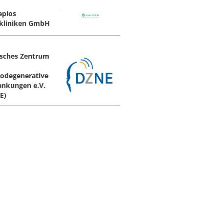
epios
kliniken GmbH
sches Zentrum
odegenerative
ankungen e.V.
E)