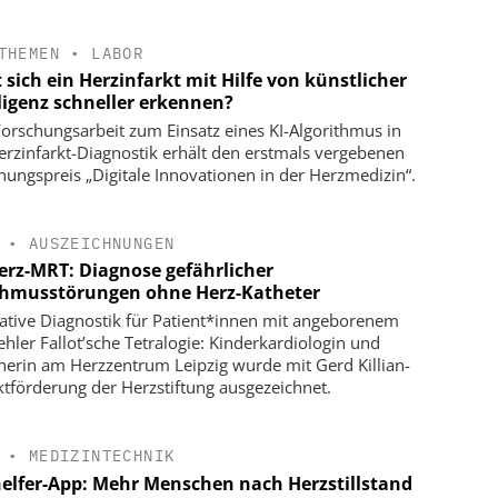
THEMEN
•
LABOR
 sich ein Herzinfarkt mit Hilfe von künstlicher
lligenz schneller erkennen?
Forschungsarbeit zum Einsatz eines KI-Algorithmus in
erzinfarkt-Diagnostik erhält den erstmals vergebenen
hungspreis „Digitale Innovationen in der Herzmedizin“.
•
AUSZEICHNUNGEN
erz-MRT: Diagnose gefährlicher
hmusstörungen ohne Herz-Katheter
ative Diagnostik für Patient*innen mit angeborenem
ehler Fallot’sche Tetralogie: Kinderkardiologin und
herin am Herzzentrum Leipzig wurde mit Gerd Killian-
ktförderung der Herzstiftung ausgezeichnet.
•
MEDIZINTECHNIK
helfer-App: Mehr Menschen nach Herzstillstand