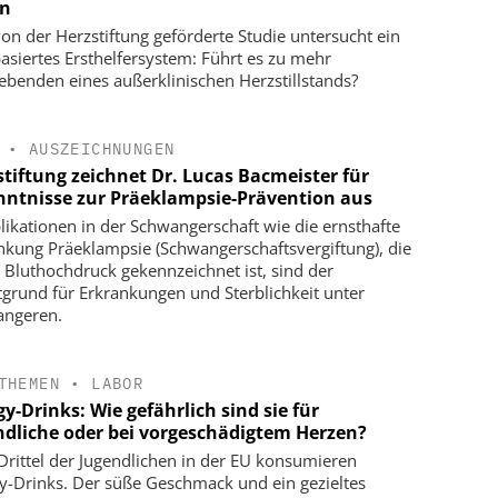
en
von der Herzstiftung geförderte Studie untersucht ein
asiertes Ersthelfersystem: Führt es zu mehr
ebenden eines außerklinischen Herzstillstands?
•
AUSZEICHNUNGEN
stiftung zeichnet Dr. Lucas Bacmeister für
nntnisse zur Präeklampsie-Prävention aus
ikationen in der Schwangerschaft wie die ernsthafte
nkung Präeklampsie (Schwangerschaftsvergiftung), die
 Bluthochdruck gekennzeichnet ist, sind der
grund für Erkrankungen und Sterblichkeit unter
ngeren.
THEMEN
•
LABOR
y-Drinks: Wie gefährlich sind sie für
ndliche oder bei vorgeschädigtem Herzen?
Drittel der Jugendlichen in der EU konsumieren
y-Drinks. Der süße Geschmack und ein gezieltes