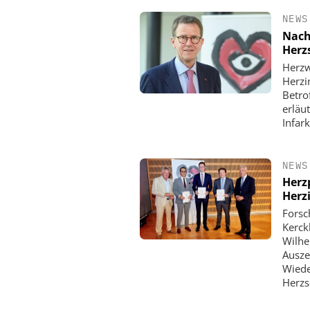
NEWS
Nach
Herz
Herzw
Herzi
Betro
erläu
Infar
NEWS
Herz
Herz
Forsc
Kerck
Wilhe
Ausze
Wiede
Herzs