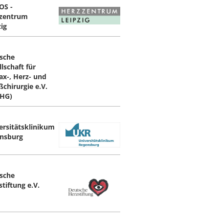
OS -
zentrum
zig
sche
lschaft für
ax-, Herz- und
ßchirurgie e.V.
HG)
ersitätsklinikum
nsburg
sche
tiftung e.V.