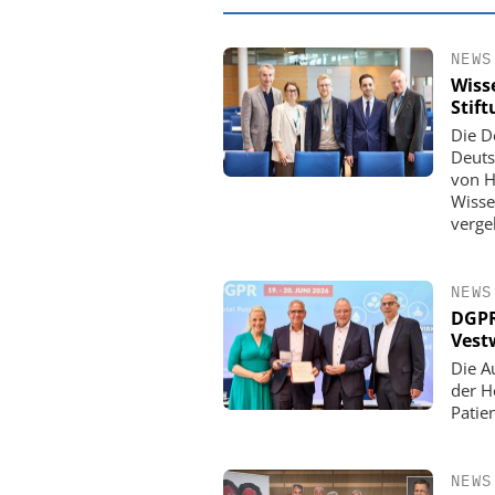
NEWS
Wiss
Stif
Die D
Deuts
von H
Wisse
verge
NEWS
DGPR
EASY SOFTWARE
Vest
Digitalisierung 
Die A
Personalmanagement: Vo
der H
Ordnung zur KI-fähigen
Patie
NEWS