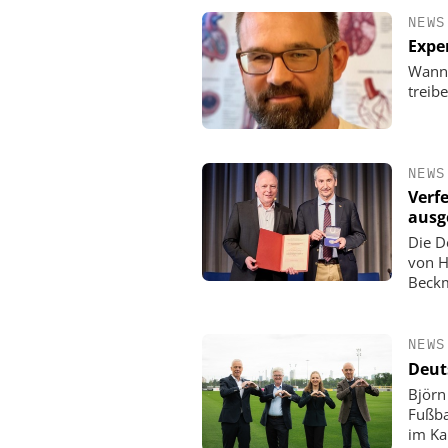
NEWS
Expe
Wann 
treib
NEWS
Verf
ausg
Die D
von H
Beckm
NEWS
Deut
Björn
Fußba
im Ka