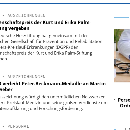
•
AUSZEICHNUNGEN
enschaftspreis der Kurt und Erika Palm-
tung vergeben
eutsche Herzstiftung hat gemeinsam mit der
chen Gesellschaft für Prävention und Rehabilitation
erz-Kreislauf-Erkrankungen (DGPR) den
nschaftspreis der Kurt und Erika Palm-Stiftung
ben.
•
AUSZEICHNUNGEN
 verleiht Peter-Beckmann-Medaille an Martin
 AG
EASY SOFTWARE AG
weber
im
Digitalisierung im
uszeichnung würdigt den unermüdlichen Netzwerker
n digitaler
Personalmanagement: Von digitaler
Perso
erz-Kreislauf-Medizin und seine großen Verdienste um
 Steuerung
Ordnung zur KI-fähigen Steuerung
Ordn
ntenaufklärung und Forschungsförderung.
•
PERSONAL
L