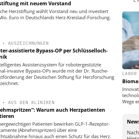
stiftung mit neuem Vorstand
che Herzstiftung wählt Vorstand neu und investiert
Mio. Euro in Deutschlands Herz-Kreislauf-Forschung.
•
AUSZEICHNUNGEN
ter-assistierte Bypass-OP per Schlüsselloch-
nik
ntelligentes Assistenzsystem für robotergestützte
al-invasive Bypass-OPs wurde mit der Dr. Rusche-
LABOR
ktförderung der Deutschen Stiftung für Herzforschung
Bioma
zeichnet.
Innovat
technol
Wege e
•
AUS DEN KLINIKEN
ehmspritzen“: Warum auch Herzpatienten
tieren
News
bergewichtigen Patienten bewirken GLP-1-Rezeptor-
amente (Abnehmspritzen) über eine
Nach
htsabnahme hinaus auch einen Schutz für das Herz.
Hint