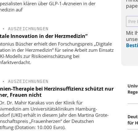
pezialisten klären über GLP-1-Arzneien in der
pape
edizin auf
•
AUSZEICHNUNGEN
Mit 
itale Innovation in der Herzmedizin“
unse
ntonius Büscher erhielt den Forschungspreis „Digitale
Bes
ation in der Herzmedizin“ für seine Arbeit zum Einsatz
 KI-Modells zur Risikoeinschätzung bei
nfarktverdacht.
•
AUSZEICHNUNGEN
Univ
inien-Therapie bei Herzinsuffizienz schützt nur
Rege
er, Frauen nicht
 Dr. Dr. Mahir Karakas von der Klinik für
sivmedizin am Universitätsklinikum Hamburg-
dorf (UKE) erhält in diesem Jahr den Martina Grote-
Deut
nschaftspreis „Frauenherzen“ der Deutschen
für 
tiftung (Dotation: 10.000 Euro).