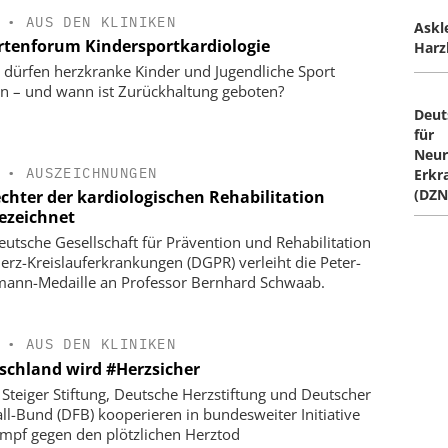
•
AUS DEN KLINIKEN
Askl
rtenforum Kindersportkardiologie
Harz
dürfen herzkranke Kinder und Jugendliche Sport
en – und wann ist Zurückhaltung geboten?
Deut
für
Neur
•
AUSZEICHNUNGEN
Erkr
(DZN
echter der kardiologischen Rehabilitation
ezeichnet
eutsche Gesellschaft für Prävention und Rehabilitation
erz-Kreislauferkrankungen (DGPR) verleiht die Peter-
ann-Medaille an Professor Bernhard Schwaab.
•
AUS DEN KLINIKEN
schland wird #Herzsicher
 Steiger Stiftung, Deutsche Herzstiftung und Deutscher
ll-Bund (DFB) kooperieren in bundesweiter Initiative
mpf gegen den plötzlichen Herztod