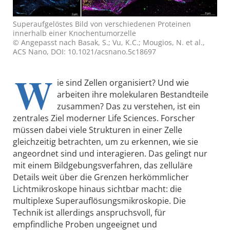
Superaufgelöstes Bild von verschiedenen Proteinen
innerhalb einer Knochentumorzelle
© Angepasst nach Basak, S.; Vu, K.C.; Mougios, N. et al.,
ACS Nano, DOI: 10.1021/acsnano.5c18697
W
ie sind Zellen organisiert? Und wie
arbeiten ihre molekularen Bestandteile
zusammen? Das zu verstehen, ist ein
zentrales Ziel moderner Life Sciences. Forscher
müssen dabei viele Strukturen in einer Zelle
gleichzeitig betrachten, um zu erkennen, wie sie
angeordnet sind und interagieren. Das gelingt nur
mit einem Bildgebungsverfahren, das zelluläre
Details weit über die Grenzen herkömmlicher
Lichtmikroskope hinaus sichtbar macht: die
multiplexe Superauflösungsmikroskopie. Die
Technik ist allerdings anspruchsvoll, für
empfindliche Proben ungeeignet und