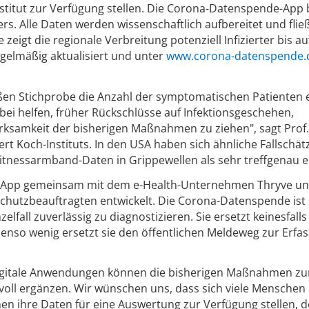
stitut zur Verfügung stellen. Die Corona-Datenspende-App 
rs. Alle Daten werden wissenschaftlich aufbereitet und flie
e zeigt die regionale Verbreitung potenziell Infizierter bis a
regelmäßig aktualisiert und unter
www.corona-datenspende.
ßen Stichprobe die Anzahl der symptomatischen Patienten e
ei helfen, früher Rückschlüsse auf Infektionsgeschehen,
rksamkeit der bisherigen Maßnahmen zu ziehen", sagt Prof.
ert Koch-Instituts. In den USA haben sich ähnliche Fallschä
itnessarmband-Daten in Grippewellen als sehr treffgenau e
ie App gemeinsam mit dem e-Health-Unternehmen Thryve un
hutzbeauftragten entwickelt. Die Corona-Datenspende ist 
fall zuverlässig zu diagnostizieren. Sie ersetzt keinesfalls
benso wenig ersetzt sie den öffentlichen Meldeweg zur Erfa
 „Digitale Anwendungen können die bisherigen Maßnahmen zu
ll ergänzen. Wir wünschen uns, dass sich viele Menschen
en ihre Daten für eine Auswertung zur Verfügung stellen, d