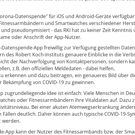
orona-Datenspende" für iOS und Android-Geräte verfügbar.
t Fitnessarmbändern und Smartwatches verschiedener Herste
ig und pseudonymisiert - das RKI hat zu keiner Zeit Kenntnis
Name oder Anschrift der App-Nutzer.
Datenspende-App freiwillig zur Verfügung gestellten Daten
n des Robert Koch-Instituts genauere Einblicke in die Verb
nicht der Nachverfolgung von Kontaktpersonen, sondern ka
en, z.B. den offiziellen Meldedaten - dabei helfen,
u erkennen und dazu beitragen, ein genaueres Bild über di
r Bekämpfung von COVID-19 zu gewinnen.
 zugrundeliegende Idee ist einfach: Viele Menschen in De
atches oder Fitnessarmbändern ihre Vitaldaten auf. Dazu 
tivitätsniveau. Bei einer akuten Atemwegserkrankung änder
en Fällen deutlich. Daher können auch typische COVID-19-
t werden.
de-App kann der Nutzer des Fitnessarmbands bzw. der Sma