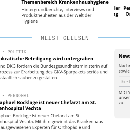
Themenbereich Krankenhaushygiene
im
Digitalisierung im
n digitaler
Personalmanagement: Von digitaler
Perso
Hintergrundberichte, Interviews und
 Steuerung
Ordnung zur KI-fähigen Steuerung
Ordn
Produktneuheiten aus der Welt der
Hygiene
MEIST GELESEN
•
POLITIK
News
kratische Beteiligung wird untergraben
Nachr
nd DKG fordern die Bundesgesundheitsministerin auf,
sowie
rozess zur Erarbeitung des GKV-Sparpakets seriös und
staatlich sauber zu gestalten.
Mit I
•
PERSONAL
unse
Raphael Bocklage ist neuer Chefarzt am St.
zu.
enhospital Vechta
aphael Bocklage ist neuer Chefarzt am St.
nhospital Vechta: Mit ihm gewinnt das Krankenhaus
 ausgewiesenen Experten für Orthopädie und