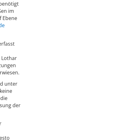
benötigt
ßen im
uf Ebene
de
rfasst
 Lothar
tzungen
rwiesen.
d unter
keine
 die
ssung der
r
esto