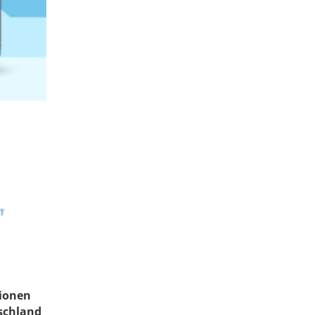
tionen
tschland