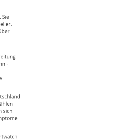
 Sie
ller.
 über
reitung
nn -
e
utschland
zählen
n sich
Symptome
rtwatch