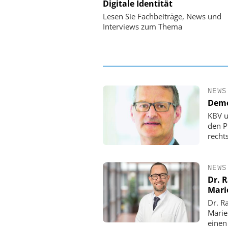
Digitale Identität
Digitalisierung 
Personalmanagement: Vo
Lesen Sie Fachbeiträge, News und
Ordnung zur KI-fähigen
Interviews zum Thema
NEWS
Demo
KBV u
den P
rechts
NEWS
Dr. 
Mari
Dr. R
Marie
einen