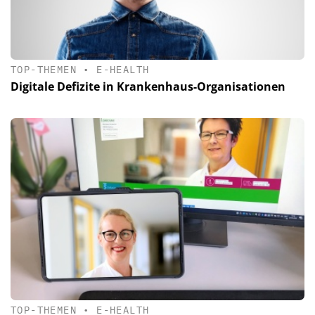
TOP-THEMEN
•
E-HEALTH
Digitale Defizite in Krankenhaus-Organisationen
TOP-THEMEN
•
E-HEALTH