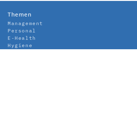
Themen
Management
Personal
E-Health
Hygiene
Labor
Medizintechnik
Klinikbau
Newsletter
Abo
Kontakt
Mediadaten
Über uns