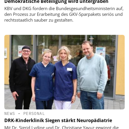
Demokratische Beteiligung wird untergraben
KBV und DKG fordern die Bundesgesundheitsministerin auf,
den Prozess zur Erarbeitung des GKV-Sparpakets seriös und
rechtsstaatlich sauber zu gestalten.
NEWS
•
PERSONAL
DRK-Kinderklinik Siegen stärkt Neuropädiatrie
Mit Dr. Sigrid Lyding und Dr. Christiane Yavuz gewinnt die