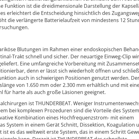
he Funktion ist die dreidimensionale Darstellung der Kapsel
es erleichtert die Entscheidung hinsichtlich des Zugangswe
öht die verlängerte Batterielaufzeit von mindestens 12 Stun
rsuchungen.
-variköse Blutungen im Rahmen einer endoskopischen Behan
nal-Trakt schnell und sicher. Der neuartige Einweg-Clip wi
 geliefert. Eine umfangreiche Vorbereitung mit Zusammens
sitionierbar, denn er lässt sich wiederholt öffnen und schli
nktion auch in schwierigen Positionen genutzt werden. De
itslänge von 1.650 mm oder 2.300 mm erhältlich und mit ein
für harte als auch große Läsionen geeignet.
eralchirurgen ist THUNDERBEAT. Weniger Instrumentenwech
llem bei komplexen Prozeduren sind die Vorteile des System
novative Kombination eines Hochfrequenzstrom- mit einem
as System in einem Gerät Schnitt, Dissektion, Koagulation 
 ist es das weltweit erste System, das in einem Schritt Ge