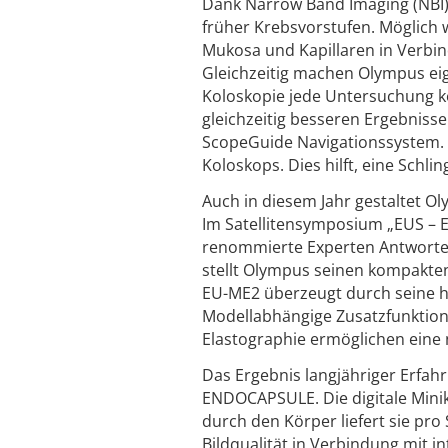
Dank Narrow Band Imaging (NBI) 
früher Krebsvorstufen. Möglich w
Mukosa und Kapillaren in Verbi
Gleichzeitig machen Olympus eig
Koloskopie jede Untersuchung k
gleichzeitig besseren Ergebniss
ScopeGuide Navigationssystem. H
Koloskops. Dies hilft, eine Schl
Auch in diesem Jahr gestaltet O
Im Satellitensymposium „EUS –
renommierte Experten Antworten
stellt Olympus seinen kompakten
EU-ME2 überzeugt durch seine 
Modellabhängige Zusatzfunktio
Elastographie ermöglichen eine 
Das Ergebnis langjähriger Erfah
ENDOCAPSULE. Die digitale Minika
durch den Körper liefert sie pr
Bildqualität in Verbindung mit i