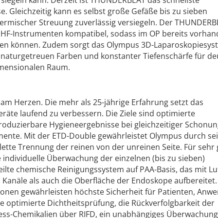
siegeln kann. Derzeit ist THUNDERBEAT das schnellste
. Gleichzeitig kann es selbst große Gefäße bis zu sieben
thermischer Streuung zuverlässig versiegeln. Der THUNDER
n HF-Instrumenten kompatibel, sodass im OP bereits vorha
den können. Zudem sorgt das Olympus 3D-Laparoskopiesys
 naturgetreuen Farben und konstanter Tiefenschärfe für de
imensionalen Raum.
 am Herzen. Die mehr als 25-jährige Erfahrung setzt das
räte laufend zu verbessern. Die Ziele sind optimierte
roduzierbare Hygieneergebnisse bei gleichzeitiger Schonun
mente. Mit der ETD-Double gewährleistet Olympus durch se
tte Trennung der reinen von der unreinen Seite. Für sehr 
 individuelle Überwachung der einzelnen (bis zu sieben)
lte chemische Reinigungssystem auf PAA-Basis, das mit Lu
Kanäle als auch die Oberfläche der Endoskope aufbereitet.
onen gewährleisten höchste Sicherheit für Patienten, Anw
 optimierte Dichtheitsprüfung, die Rückverfolgbarkeit der
ss-Chemikalien über RIFD, ein unabhängiges Überwachung