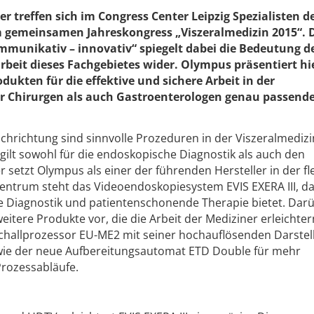
er treffen sich im Congress Center Leipzig Spezialisten 
 gemeinsamen Jahreskongress „Viszeralmedizin 2015“. 
mmunikativ – innovativ“ spiegelt dabei die Bedeutung d
beit dieses Fachgebietes wider. Olympus präsentiert hie
dukten für die effektive und sichere Arbeit in der
ür Chirurgen als auch Gastroenterologen genau passend
Fachrichtung sind sinnvolle Prozeduren in der Viszeralmediz
 gilt sowohl für die endoskopische Diagnostik als auch den
r setzt Olympus als einer der führenden Hersteller in der fl
entrum steht das Videoendoskopiesystem EVIS EXERA III, da
ale Diagnostik und patientenschonende Therapie bietet. Dar
itere Produkte vor, die die Arbeit der Mediziner erleichte
schallprozessor EU-ME2 mit seiner hochauflösenden Darste
owie der neue Aufbereitungsautomat ETD Double für mehr
Prozessabläufe.