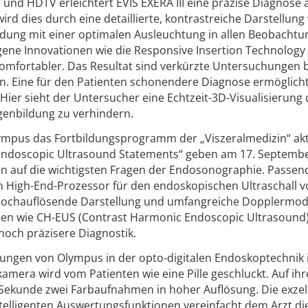
und HDTV erleichtert EVIS EXERA III eine präzise Diagnose 
ird dies durch eine detaillierte, kontrastreiche Darstellung
ndung mit einer optimalen Ausleuchtung in allen Beobacht
ene Innovationen wie die Responsive Insertion Technology 
omfortabler. Das Resultat sind verkürzte Untersuchungen 
en. Eine für den Patienten schonendere Diagnose ermöglich
ier sieht der Untersucher eine Echtzeit-3D-Visualisierung 
ingenbildung zu verhindern.
lympus das Fortbildungsprogramm der „Viszeralmedizin“ akt
 Endoscopic Ultrasound Statements“ geben am 17. Septemb
 auf die wichtigsten Fragen der Endosonographie. Passen
 High-End-Prozessor für den endoskopischen Ultraschall v
hochauflösende Darstellung und umfangreiche Dopplermod
nen wie CH-EUS (Contrast Harmonic Endoscopic Ultrasound
noch präzisere Diagnostik.
rungen von Olympus in der opto-digitalen Endoskoptechnik i
mera wird vom Patienten wie eine Pille geschluckt. Auf ihr
o Sekunde zwei Farbaufnahmen in hoher Auflösung. Die exzel
ntelligenten Auswertungsfunktionen vereinfacht dem Arzt di