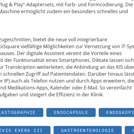
ug & Play“-Adaptersets, mit Farb- und Formcodierung. Die
Maschine ermöglicht zudem ein besonders schnelles und
zugeschnitten, bietet die neue voll integrierbare
Square vielfältige Möglichkeiten zur Vernetzung von IT-S
uses. Der digitale Assistent vereint die Vorteile eines
it der Funktionalität eines Smartphones. Diktate lassen sic
ur Transkription weiterleiten, die Anbindung an das KIS üb
n schnellen Zugriff auf Patientendaten. Darüber hinaus lässt
er IP) auch als Telefon nutzen und durch Apps erweitern, di
ind Medikations-Apps, Kalender oder E-Mail. So vereinfacht
aben und steigert die Effizienz in der Klinik.
LASTOGRAPHIE
ENDOCAPSULE
ENDOSKOP
EVIS EXERA III
GASTROENTEROLOGIE