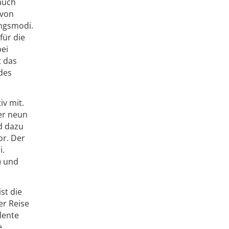
auch
 von
ungsmodi.
für die
bei
t das
des
iv mit.
er neun
d dazu
or. Der
i.
) und
st die
er Reise
lente
e