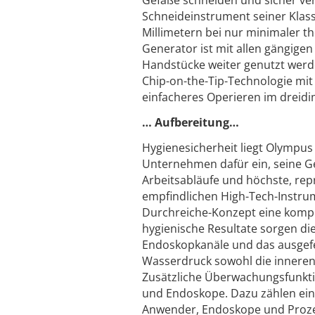
Gefäße schneiden und sicher ver
Schneideinstrument seiner Klasse
Millimetern bei nur minimaler 
Generator ist mit allen gängige
Handstücke weiter genutzt wer
Chip-on-the-Tip-Technologie mit
einfacheres Operieren im dreid
… Aufbereitung…
Hygienesicherheit liegt Olympus
Unternehmen dafür ein, seine Ge
Arbeitsabläufe und höchste, rep
empfindlichen High-Tech-Instru
Durchreiche-Konzept eine komple
hygienische Resultate sorgen die
Endoskopkanäle und das ausgefei
Wasserdruck sowohl die inneren 
Zusätzliche Überwachungsfunkti
und Endoskope. Dazu zählen eine
Anwender, Endoskope und Proze