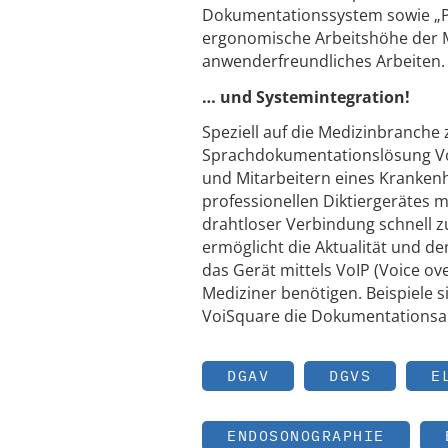
Dokumentationssystem sowie „Pl
ergonomische Arbeitshöhe der 
anwenderfreundliches Arbeiten.
… und Systemintegration!
Speziell auf die Medizinbranche 
Sprachdokumentationslösung Voi
und Mitarbeitern eines Krankenha
professionellen Diktiergerätes m
drahtloser Verbindung schnell z
ermöglicht die Aktualität und de
das Gerät mittels VoIP (Voice ov
Mediziner benötigen. Beispiele s
VoiSquare die Dokumentationsaufg
DGAV
DGVS
E
ENDOSONOGRAPHIE