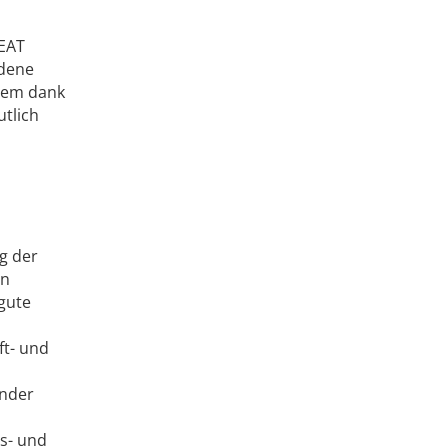
BEAT
ndene
tem dank
utlich
g der
in
gute
ft- und
ender
s- und