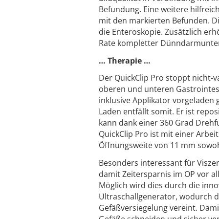
Befundung. Eine weitere hilfreic
mit den markierten Befunden. Di
die Enteroskopie. Zusätzlich erh
Rate kompletter Dünndarmunte
… Therapie …
Der QuickClip Pro stoppt nicht
oberen und unteren Gastrointesti
inklusive Applikator vorgeladen
Laden entfällt somit. Er ist repo
kann dank einer 360 Grad Drehfu
QuickClip Pro ist mit einer Arbe
Öffnungsweite von 11 mm sowohl 
Besonders interessant für Visz
damit Zeitersparnis im OP vor a
Möglich wird dies durch die in
Ultraschallgenerator, wodurch d
Gefäßversiegelung vereint. Damit