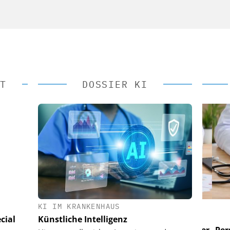
T
DOSSIER KI
KI IM KRANKENHAUS
 AG
EASY SOFTWARE AG
cial
Künstliche Intelligenz
im
Digitalisierung im
n digitaler
Personalmanagement: Von digitaler
Perso