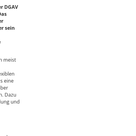
der DGAV
Das
er
r sein
e
in meist
exiblen
s eine
über
rn. Dazu
llung und