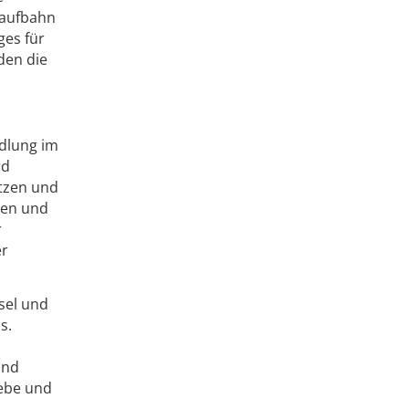
laufbahn
ges für
den die
dlung im
rd
etzen und
eßen und
r
er
sel und
s.
und
webe und