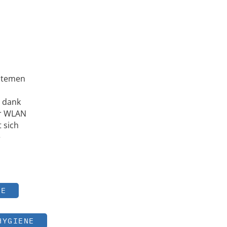
ystemen
h dank
er WLAN
 sich
e
IE
HYGIENE