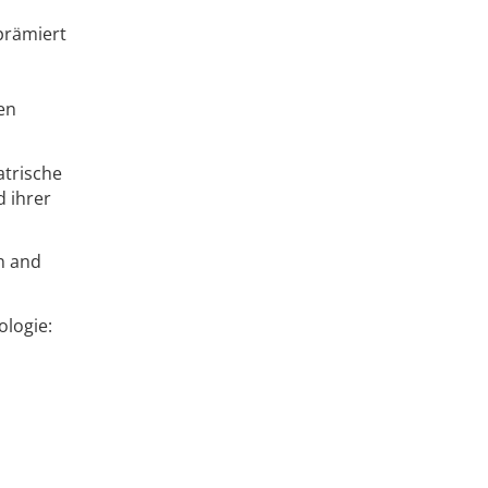
prämiert
en
atrische
 ihrer
n and
ologie: