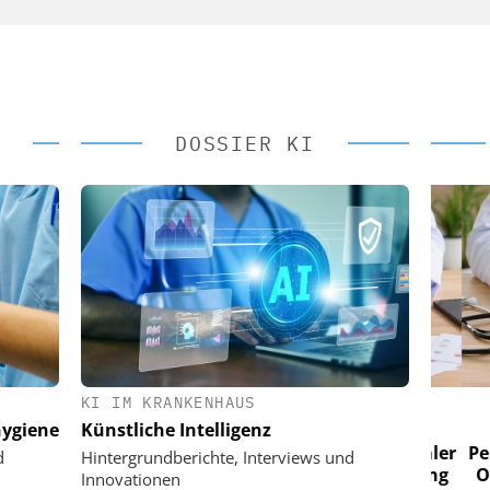
DOSSIER KI
KI IM KRANKENHAUS
 AG
EASY SOFTWARE AG
ygiene
Künstliche Intelligenz
im
Digitalisierung im
n digitaler
Personalmanagement: Von digitaler
Perso
d
Hintergrundberichte, Interviews und
 Steuerung
Ordnung zur KI-fähigen Steuerung
Ordn
Innovationen