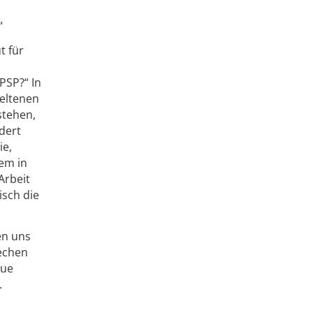
“
t für
 PSP?“ In
seltenen
stehen,
dert
ie,
em in
Arbeit
isch die
en uns
techen
eue
.