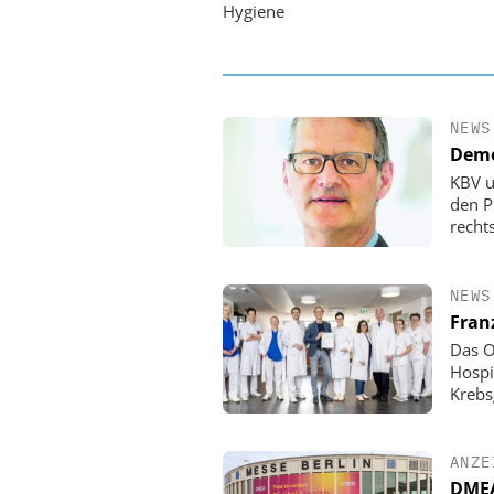
Hygiene
NEWS
Demo
KBV u
den P
rechts
NEWS
Fran
Das O
Hospi
Krebs
ANZE
DMEA 