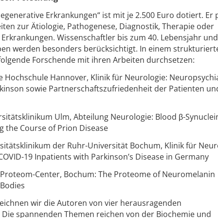
generative Erkrankungen“ ist mit je 2.500 Euro dotiert. Er 
en zur Ätiologie, Pathogenese, Diagnostik, Therapie oder
Erkrankungen. Wissenschaftler bis zum 40. Lebensjahr und
en werden besonders berücksichtigt. In einem strukturiert
folgende Forschende mit ihren Arbeiten durchsetzen:
e Hochschule Hannover, Klinik für Neurologie: Neuropsychi
inson sowie Partnerschaftszufriedenheit der Patienten und
rsitätsklinikum Ulm, Abteilung Neurologie: Blood β-Synuclei
g the Course of Prion Disease
itätsklinikum der Ruhr-Universität Bochum, Klinik für Neur
of COVID-19 Inpatients with Parkinson’s Disease in Germany
es Proteom-Center, Bochum: The Proteome of Neuromelanin
 Bodies
zeichnen wir die Autoren von vier herausragenden
s. Die spannenden Themen reichen von der Biochemie und