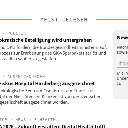
MEIST GELESEN
•
POLITIK
News
kratische Beteiligung wird untergraben
Nachr
nd DKG fordern die Bundesgesundheitsministerin auf,
sowie
rozess zur Erarbeitung des GKV-Sparpakets seriös und
staatlich sauber zu gestalten.
Mit I
•
AUSZEICHNUNGEN
unse
ziskus-Hospital Harderberg ausgezeichnet
zu.
nkologische Zentrum Osnabrück am Franziskus-
tal der Niels-Stensen-Kliniken ist von der Deutschen
gesellschaft ausgezeichnet worden.
IGE
•
NEWS
•
E-HEALTH
2026 – Zukunft gestalten: Digital Health trifft