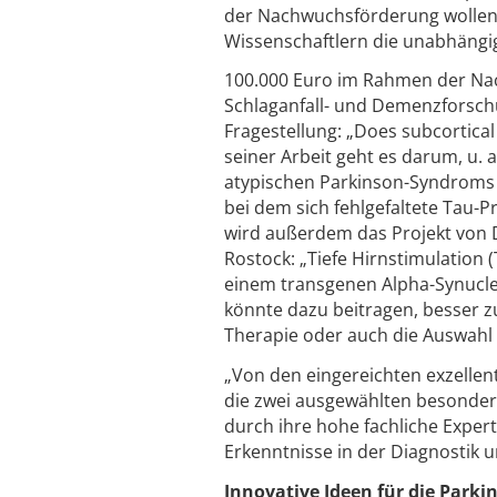
der Nachwuchsförderung wollen 
Wissenschaftlern die unabhängi
100.000 Euro im Rahmen der Nach
Schlaganfall- und Demenzforsch
Fragestellung: „Does subcortical 
seiner Arbeit geht es darum, u.
atypischen Parkinson-Syndroms P
bei dem sich fehlgefaltete Tau-P
wird außerdem das Projekt von Dr
Rostock: „Tiefe Hirnstimulation
einem transgenen Alpha-Synuclein
könnte dazu beitragen, besser zu
Therapie oder auch die Auswahl d
„Von den eingereichten exzelle
die zwei ausgewählten besonders
durch ihre hohe fachliche Exper
Erkenntnisse in der Diagnostik u
Innovative Ideen für die Park