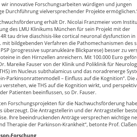
wir innovative Forschungsarbeiten würdigen und jungen
ge Durchführung vielversprechender Projekte ermöglichen.
wuchsförderung erhält Dr. Nicolai Franzmeier vom Institu
ung des LMU Klinikums München für sein Projekt mit der
4R tau drive diaschisis-like cortical neuronal dysfunction in
 a. mit bildgebenden Verfahren die Pathomechanismen des 
SP (progressive supranukleäre Blickparese) besser zu ver
roteine in den Hirnzellen anreichern. Mit 100.000 Euro geför
. Mareike Fauser von der Klinik und Poliklinik für Neurolog
 (THS) im Nucleus subthalamicus und das noradrenerge Syst
-Parkinsonrattenmodell – Einfluss auf die Kognition“. Die 
 verstehen, wie THS auf die Kognition wirkt, und perspektiv
er Patienten beeinflussen, so Dr. Fauser.
nten Forschungsprojekten für die Nachwuchsförderung hab
 überzeugt. Die Antragstellerin und der Antragsteller bes
tise. Ihre beeindruckenden Anträge versprechen wichtige n
nd Therapie der Parkinson-Krankheit“, betonte Prof. Claßen
inson-Forschung