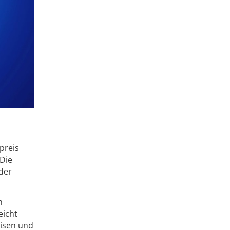
preis
 Die
 der
n
eicht
eisen und