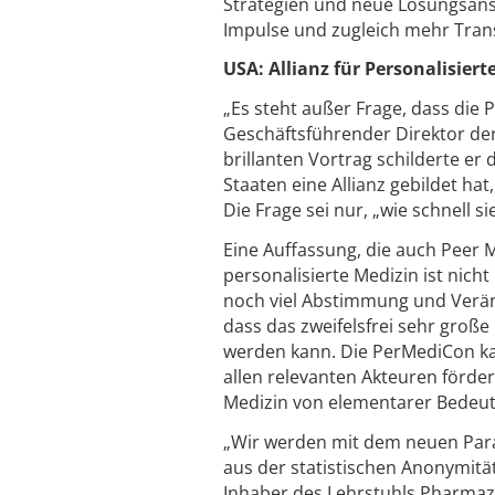
Strategien und neue Lösungsans
Impulse und zugleich mehr Trans
USA: Allianz für Personalisier
„Es steht außer Frage, dass die
Geschäftsführender Direktor der
brillanten Vortrag schilderte er
Staaten eine Allianz gebildet ha
Die Frage sei nur, „wie schnell 
Eine Auffassung, die auch Peer M
personalisierte Medizin ist nich
noch viel Abstimmung und Verän
dass das zweifelsfrei sehr große
werden kann. Die PerMediCon ka
allen relevanten Akteuren förder
Medizin von elementarer Bedeut
„Wir werden mit dem neuen Parad
aus der statistischen Anonymitä
Inhaber des Lehrstuhls Pharmaze