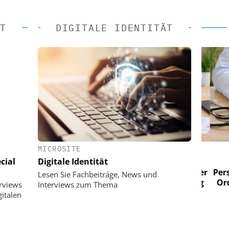
T
DIGITALE IDENTITÄT
MICROSITE
 AG
EASY SOFTWARE AG
cial
Digitale Identität
im
Digitalisierung im
n digitaler
Personalmanagement: Von digitaler
Perso
Lesen Sie Fachbeiträge, News und
 Steuerung
Ordnung zur KI-fähigen Steuerung
Ordn
erviews
Interviews zum Thema
italen