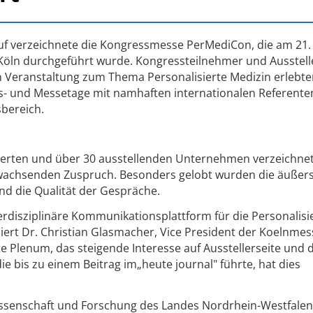
auf verzeichnete die Kongressmesse PerMediCon, die am 21.
 Köln durchgeführt wurde. Kongressteilnehmer und Ausstell
n Veranstaltung zum Thema Personalisierte Medizin erlebte
ss- und Messetage mit namhaften internationalen Referent
bereich.
erten und über 30 ausstellenden Unternehmen verzeichnet
wachsenden Zuspruch. Besonders gelobt wurden die äußers
d die Qualität der Gespräche.
erdisziplinäre Kommunikationsplattform für die Personalisi
miert Dr. Christian Glasmacher, Vice President der Koelnmes
 Plenum, das steigende Interesse auf Ausstellerseite und d
bis zu einem Beitrag im„heute journal" führte, hat dies
Wissenschaft und Forschung des Landes Nordrhein-Westfalen