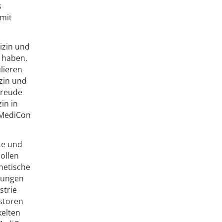
s
 mit
izin und
h haben,
lieren
izin und
Freude
in in
rMediCon
nte und
ollen
netische
rkungen
strie
estoren
kelten