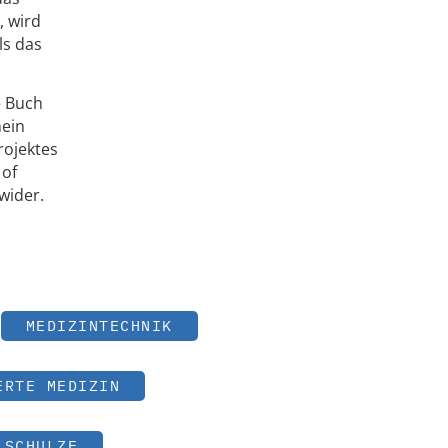
, wird
ls das
e Buch
mein
ojektes
 of
wider.
MEDIZINTECHNIK
ERTE MEDIZIN
 SCHULZE