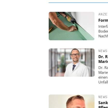
ANZE
Form
Inter
Boden
Nachh
NEWS
Dr. 
Mari
Dr. R
Marie
einen
Unfall
NEWS
Sank
Pfle