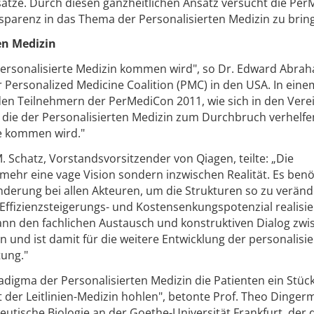
ätze. Durch diesen ganzheitlichen Ansatz versucht die Per
parenz in das Thema der Personalisierten Medizin zu brin
ten Medizin
 Personalisierte Medizin kommen wird", so Dr. Edward Abra
 Personalized Medicine Coalition (PMC) in den USA. In eine
 den Teilnehmern der PerMediCon 2011, wie sich in den Vere
t, die der Personalisierten Medizin zum Durchbruch verhelfen
sie kommen wird."
. Schatz, Vorstandsvorsitzender von Qiagen, teilte: „Die
t mehr eine vage Vision sondern inzwischen Realität. Es benö
derung bei allen Akteuren, um die Strukturen so zu veränd
 Effizienzsteigerungs- und Kostensenkungspotenzial realisie
nn den fachlichen Austausch und konstruktiven Dialog zwi
n und ist damit für die weitere Entwicklung der personalisie
ung."
igma der Personalisierten Medizin die Patienten ein Stück
t der Leitlinien-Medizin hohlen", betonte Prof. Theo Dinger
utische Biologie an der Goethe-Universität Frankfurt, der 