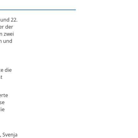
 und 22.
er der
n zwei
en und
e die
t
erte
se
ie
, Svenja