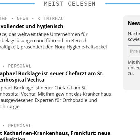
MEIST GELESEN
IGE
•
NEWS
•
KLINIKBAU
News
vollendet und hygienisch
Nachr
face, das weltweit tätige Unternehmen für
sowie
belagslösungen und führend im Bereich
altigkeit, präsentiert den Nora Hygiene-Faltsockel
Mit I
•
PERSONAL
unse
Raphael Bocklage ist neuer Chefarzt am St.
zu.
enhospital Vechta
aphael Bocklage ist neuer Chefarzt am St.
nhospital Vechta: Mit ihm gewinnt das Krankenhaus
 ausgewiesenen Experten für Orthopädie und
chirurgie.
•
PERSONAL
t Katharinen-Krankenhaus, Frankfurt: neue
gedirektion