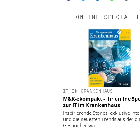
ONLINE SPECIAL I
IT IM KRANKENHAUS
EASY SOFTWARE
M&K-ekompakt - Ihr online Spe
Digitalisierung 
zur IT im Krankenhaus
Personalmanagement: Vo
Ordnung zur KI-fähigen
Inspirierende Stories, exklusive Int
und die neuesten Trends aus der dig
Gesundheitswelt