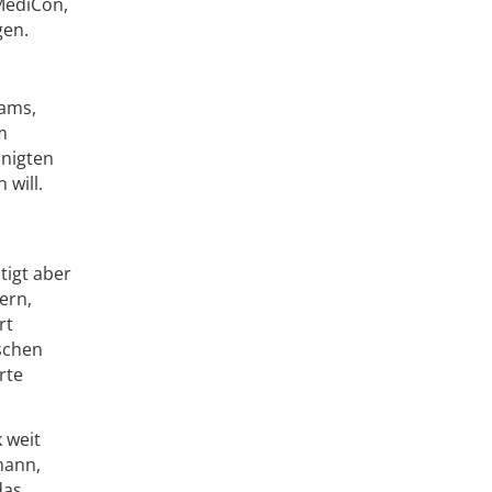
MediCon,
gen.
hams,
m
inigten
 will.
tigt aber
ern,
rt
schen
rte
 weit
mann,
das