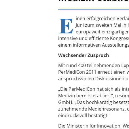
E
inen erfolgreichen Verl
Juni zum zweiten Mal in
europaweit einzigartige
intensive und effiziente Kongre
einem informativen Ausstellungs
Wachsender Zuspruch
Mit rund 400 teilnehmenden Exp
PerMediCon 2011 erneut einen 
anspruchsvollen Diskussionen un
„Die PerMediCon hat sich als int
Medizin bereits etabliert", resü
GmbH. „Das hochkarätig besetzte
zunehmende Medienresonanz, die 
eindrucksvoll bestätigt."
Die Ministerin für Innovation, 