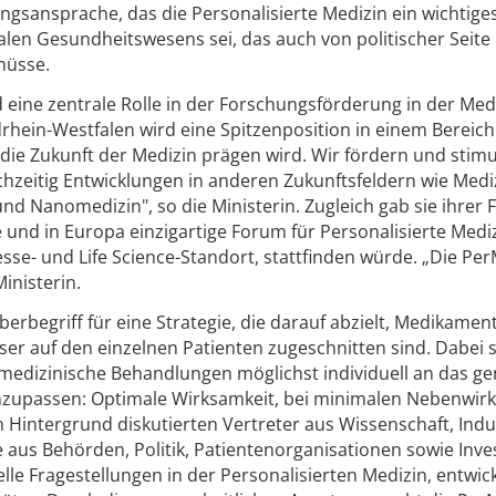
ungsansprache, das die Personalisierte Medizin ein wichtige
alen Gesundheitswesens sei, das auch von politischer Seite
müsse.
d eine zentrale Rolle in der Forschungsförderung in der Med
drhein-Westfalen wird eine Spitzenposition in einem Bereic
 die Zukunft der Medizin prägen wird. Wir fördern und stimu
ichzeitig Entwicklungen in anderen Zukunftsfeldern wie Med
nd Nanomedizin", so die Ministerin. Zugleich gab sie ihrer 
 und in Europa einzigartige Forum für Personalisierte Mediz
e- und Life Science-Standort, stattfinden würde. „Die Pe
Ministerin.
Überbegriff für eine Strategie, die darauf abzielt, Medikame
ser auf den einzelnen Patienten zugeschnitten sind. Dabei s
medizinische Behandlungen möglichst individuell an das ge
 anzupassen: Optimale Wirksamkeit, bei minimalen Nebenwi
em Hintergrund diskutierten Vertreter aus Wissenschaft, Indu
e aus Behörden, Politik, Patientenorganisationen sowie Inv
elle Fragestellungen in der Personalisierten Medizin, entwic