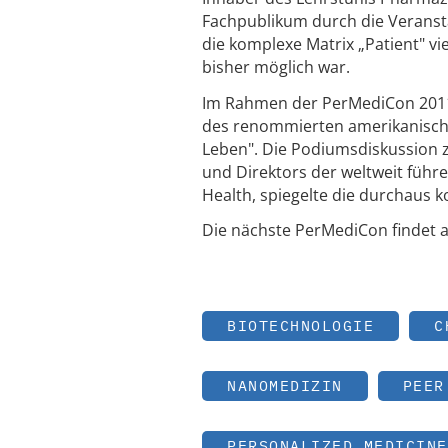
Fachpublikum durch die Veranstal
die komplexe Matrix „Patient" vi
bisher möglich war.
Im Rahmen der PerMediCon 2011
des renommierten amerikanischen
Leben". Die Podiumsdiskussion
und Direktors der weltweit führ
Health, spiegelte die durchaus 
Die nächste PerMediCon findet am
BIOTECHNOLOGIE
C
NANOMEDIZIN
PEER
PERSONALIZED MEDICINE