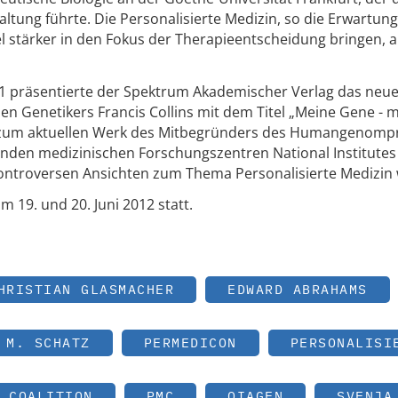
tung führte. Die Personalisierte Medizin, so die Erwartung
el stärker in den Fokus der Therapieentscheidung bringen, a
 präsentierte der Spektrum Akademischer Verlag das neu
 Genetikers Francis Collins mit dem Titel „Meine Gene - 
 zum aktuellen Werk des Mitbegründers des Humangenompr
enden medizinischen Forschungszentren National Institutes
kontroversen Ansichten zum Thema Personalisierte Medizin 
 19. und 20. Juni 2012 statt.
HRISTIAN GLASMACHER
EDWARD ABRAHAMS
 M. SCHATZ
PERMEDICON
PERSONALISI
 COALITION
PMC
QIAGEN
SVENJA