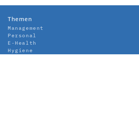
Themen
Management
Personal
E-Health
Hygiene
Labor
Medizintechnik
Klinikbau
Newsletter
Abo
Kontakt
Mediadaten
Über uns